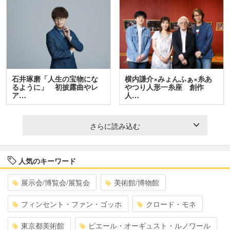
石井琢磨「人生の宝物にな
横内謙介×みょんふぁ×糸あ
るように」 初披露曲やレ
やつり人形一糸座 創作
ア…
人…
さらに読み込む
人気のキーワード
展示会/博覧会/展覧会
美術館/博物館
フィンセント・ファン・ゴッホ
クロード・モネ
東京都美術館
ピエール・オーギュスト・ルノワール