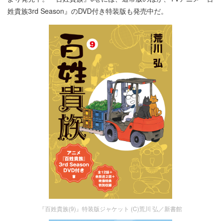
姓貴族3rd Season』のDVD付き特装版も発売中だ。
『百姓貴族(9)』特装版ジャケット (C)荒川 弘／新書館