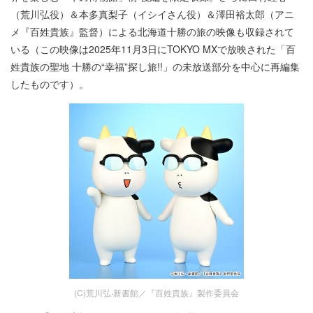
（荒川弘役）＆本多真梨子（イシイさん役）＆澤田裕太郎（アニ
メ『百姓貴族』監督）による北海道十勝の旅の映像も収録されて
いる（この映像は2025年11月3日にTOKYO MXで放映された「百
姓貴族の聖地 十勝の“幸福”探し旅!!」の未放送部分を中心に再編集
したものです）。
(C)荒川弘‧新書館／『百姓貴族』製作委員会