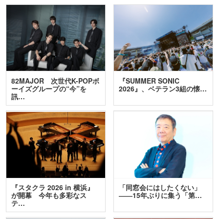
82MAJOR 次世代K-POPボ
『SUMMER SONIC
ーイズグループの“今”を
2026』、ベテラン3組の懐…
訊…
『スタクラ 2026 in 横浜』
「同窓会にはしたくない」
が開幕 今年も多彩なス
――15年ぶりに集う「第…
テ…