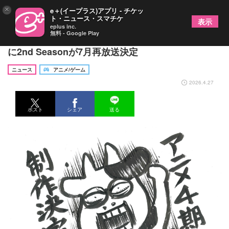
×
e＋(イープラス)アプリ - チケッ
ト・ニュース・スマチケ
表示
eplus inc.
無料 - Google Play
TVアニメ『百姓貴族』4th Season制作決定！さら
に2nd Seasonが7月再放送決定
ニュース
アニメ/ゲーム
2026.4.27
ポスト
シェア
送る