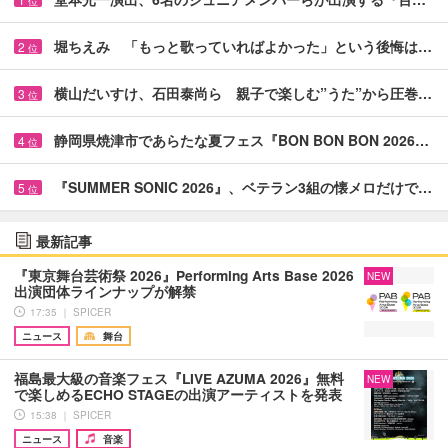
位
堀ちえみ 「もっと歌っていればよかった」という後悔は…
2
位
横山だいすけ、石田泰尚ら 親子で楽しむ”うた”から圧巻…
3
位
静岡県焼津市であらたな夏フェス『BON BON BON 2026…
4
位
『SUMMER SONIC 2026』、ベテラン3組の懐メロだけで…
5
位
最新記事
『東京舞台芸術祭 2026』Performing Arts Base 2026
NEW
出演団体ラインナップが解禁
17:35 ｜ SPICER
ニュース
舞台
福島最大級の音楽フェス『LIVE AZUMA 2026』無料
NEW
で楽しめるECHO STAGEの出演アーティストを発表
15:38 ｜ SPICER
ニュース
音楽