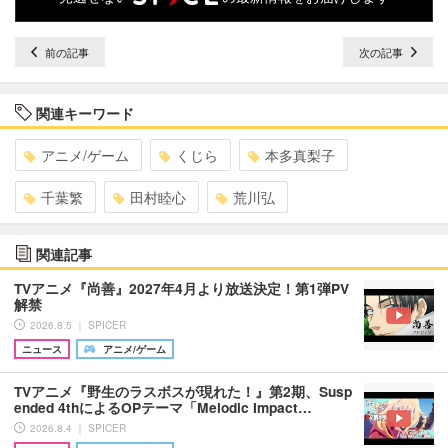
前の記事
次の記事
関連キーワード
アニメ/ゲーム
くじら
本多真梨子
千葉繁
田村睦心
荒川弘
関連記事
TVアニメ『尚善』2027年4月より放送決定！第1弾PV
解禁
2026.8.5 ｜ SPICER
ニュース
アニメ/ゲーム
TVアニメ『野生のラスボスが現れた！』第2期、Susp
ended 4thによるOPテーマ「Melodic Impact…
2026.8.4 ｜ SPICER