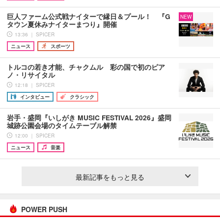
巨人ファーム公式戦ナイターで縁日＆プール！ 『G
NEW
タウン夏休みナイターまつり』開催
13:36 ｜ SPICER
ニュース
スポーツ
トルコの若き才能、チャクムル 彩の国で初のピア
ノ・リサイタル
12:18 ｜ SPICER
インタビュー
クラシック
岩手・盛岡『いしがき MUSIC FESTIVAL 2026』盛岡
城跡公園会場のタイムテーブル解禁
12:00 ｜ SPICER
ニュース
音楽
最新記事をもっと見る
POWER PUSH