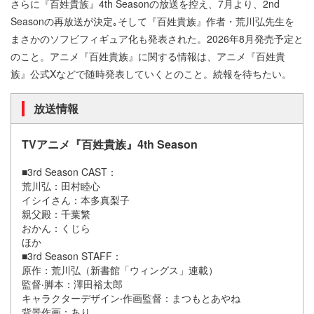
さらに『百姓貴族』4th Seasonの放送を控え、7月より、2nd
Seasonの再放送が決定｡そして『百姓貴族』作者・荒川弘先生を
まさかのソフビフィギュア化も発表された。2026年8月発売予定と
のこと。アニメ『百姓貴族』に関する情報は、アニメ『百姓貴
族』公式Xなどで随時発表していくとのこと。続報を待ちたい。
放送情報
TVアニメ『百姓貴族』4th Season
■3rd Season CAST：
荒川弘：田村睦心
イシイさん：本多真梨子
親父殿：千葉繁
おかん：くじら
ほか
■3rd Season STAFF：
原作：荒川弘（新書館「ウィングス」連載）
監督‧脚本：澤田裕太郎
キャラクターデザイン‧作画監督：まつもとあやね
背景作画：あり