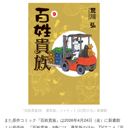
『百姓貴族(9) 通常版』ジャケット (C)荒川 弘／新書館
また原作コミック『百姓貴族』は2026年4月24日（金）に新書館
より発売中。『百姓貴族』9巻には、通常版のほか、TVアニメ『百