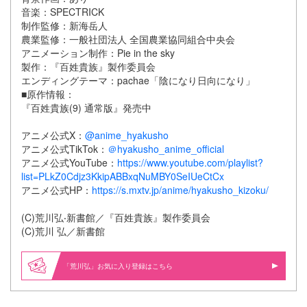
音楽：SPECTRICK
制作監修：新海岳人
農業監修：一般社団法人 全国農業協同組合中央会
アニメーション制作：Pie in the sky
製作：『百姓貴族』製作委員会
エンディングテーマ：pachae「陰になり日向になり」
■原作情報：
『百姓貴族(9) 通常版』発売中
アニメ公式X：
@anime_hyakusho
アニメ公式TikTok：
＠hyakusho_anime_official
アニメ公式YouTube：
https://www.youtube.com/playlist?
list=PLkZ0Cdjz3KkipABBxqNuMBY0SeIUeCtCx
アニメ公式HP：
https://s.mxtv.jp/anime/hyakusho_kizoku/
(C)荒川弘‧新書館／『百姓貴族』製作委員会
(C)荒川 弘／新書館
「荒川弘」お気に入り登録はこちら