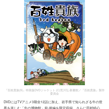
『百姓貴族(9)』特装版DVDジャケット (C)荒川弘‧新書館／『百姓貴族』製作
委員会
DVDにはTVアニメ3期全12話に加え、岩手県で知られざる牛の世
界を楽しむ「牛の博物館」前‧後編を限定収録。さらに田村睦心