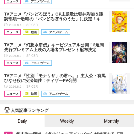
ニュース
アニメ/ゲーム
TVアニメ『パンどろぼう』OP主題歌は朝井彩加＆諏
訪部順一歌唱の「パンどろぼうのうた」に決定！キ…
2026.8.4 ｜ SPICER
ニュース
動画
アニメ/ゲーム
TVアニメ『幻想水滸伝』キービジュアル公開！2週間
先行プレミアム上映の入場者プレゼント配布決定
2026.8.3 ｜ SPICER
ニュース
アニメ/ゲーム
TVアニメ『性別「モナリザ」の君へ。』主人公・有馬
ひなせ役に安済知佳！ティザーPV公開
2026.8.2 ｜ SPICER
ニュース
動画
アニメ/ゲーム
人気記事ランキング
Daily
Weekly
Monthly
堂本光一演出、6名のジュニアメンバーらが出演する『百…
1