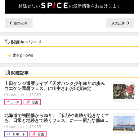
見逃せない
の最新情報をお届けします
前の記事
次の記事
関連キーワード
the pillows
関連記事
上田ケンジ還暦ライブ『天才パンク少年60年の歩み
ウエケン還暦フェス』に山中さわお出演決定
2025.8.16 ｜ SPICER
ニュース
音楽
北海道で初開催から25年、「伝説や奇跡が起きなくて
も、日常と地続きで続くフェス」にーー新たな価値…
2024.9.21 ｜ SPICER
レポート
音楽