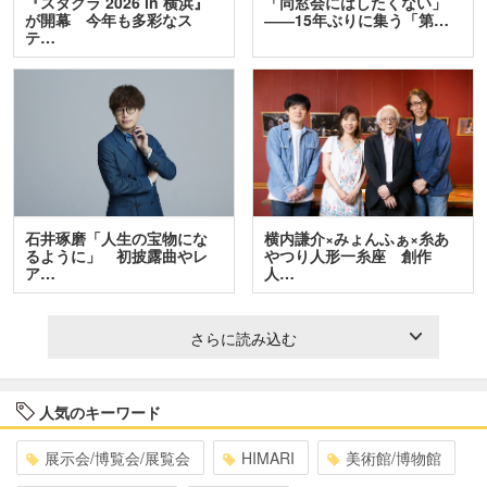
『スタクラ 2026 in 横浜』
「同窓会にはしたくない」
が開幕 今年も多彩なス
――15年ぶりに集う「第…
テ…
石井琢磨「人生の宝物にな
横内謙介×みょんふぁ×糸あ
るように」 初披露曲やレ
やつり人形一糸座 創作
ア…
人…
さらに読み込む
人気のキーワード
展示会/博覧会/展覧会
HIMARI
美術館/博物館