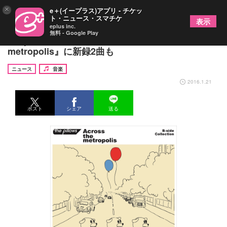
×
e＋(イープラス)アプリ - チケッ
ト・ニュース・スマチケ
表示
eplus inc.
無料 - Google Play
the pillows カップリング集『Across the
metropolis』に新録2曲も
ニュース
音楽
2016.1.21
ポスト
シェア
送る