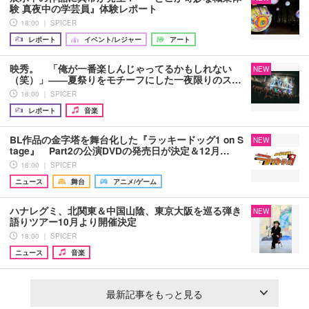
験 真夜中の学芸員』体験レポート
18:00 ｜ SPICER
レポート
イベント/レジャー
アート
映秀。 「俺が一番楽しんじゃってるかもしれない
NEW
（笑）」――夏祭りをモチーフにした一夜限りのス…
18:00 ｜ SPICER
レポート
音楽
BL作品の金字塔を舞台化した『ラッキードッグ1 on S
NEW
tage』 Part2の公演DVDの発売日が決定＆12月…
18:00 ｜ SPICER
ニュース
舞台
アニメ/ゲーム
ハナレグミ、北関東＆中国山陰、東京大阪を巡る弾き
NEW
語りツアー10月より開催決定
18:00 ｜ SPICER
ニュース
音楽
最新記事をもっと見る