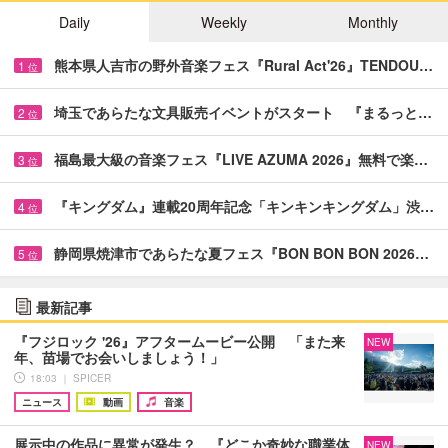
Daily
Weekly
Monthly
熊本県人吉市の野外音楽フェス『Rural Act'26』TENDOU…
1
位
埼玉であらたな文具販売イベントがスタート 『まるっと…
2
位
福島最大級の音楽フェス『LIVE AZUMA 2026』無料で楽…
3
位
『キングダム』連載20周年記念「キンキンキングダム」渋…
4
位
静岡県焼津市であらたな夏フェス『BON BON BON 2026…
5
位
最新記事
『フジロック '26』アフタームービー公開 「また来
NEW
年、苗場でお会いしましょう！」
18:03 ｜ SPICER
ニュース
動画
音楽
展示中の作品に異常が発生？ 『どこか奇妙な職業体
NEW