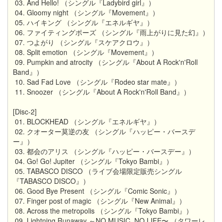
03. And Hello! （シングル『Ladybird girl』）
04. Gloomy night （シングル『Movement』）
05. ハイキング （シングル『エネルギヤ』）
06. ファイティングポーズ （シングル『雨上がりに見た幻』）
07. つよがり （シングル『スケアクロウ』）
08. Split emotion （シングル『Movement』）
09. Pumpkin and atrocity （シングル『About A Rock'n'Roll
Band』）
10. Sad Fad Love （シングル『Rodeo star mate』）
11. Snoozer （シングル『About A Rock'n'Roll Band』）
[Disc-2]
01. BLOCKHEAD （シングル『エネルギヤ』）
02. クオーター莫逆の友 （シングル『ハッピー・バースデ
ー』）
03. 都会のアリス （シングル『ハッピー・バースデー』）
04. Go! Go! Jupiter （シングル『Tokyo Bambi』）
05. TABASCO DISCO （ライブ会場限定販売シングル
『TABASCO DISCO』）
06. Good Bye Present （シングル『Comic Sonic』）
07. Finger post of magic （シングル『New Animal』）
08. Across the metropolis （シングル『Tokyo Bambi』）
09. Lightning Runaway ～NO MUSIC, NO LIFE〜 （タワーレ