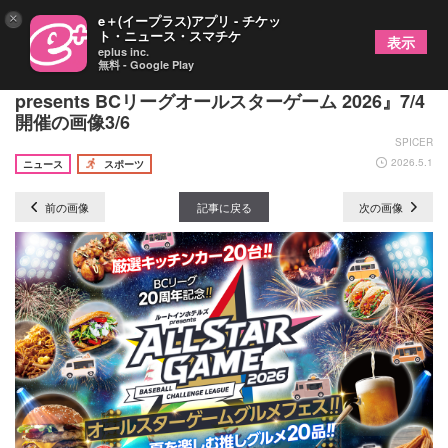
×
e＋(イープラス)アプリ - チケッ
ト・ニュース・スマチケ
表示
eplus inc.
無料 - Google Play
BCリーグ創設20年記念『ルートインホテルズ
presents BCリーグオールスターゲーム 2026』7/4
開催の画像3/6
SPICER
2026.5.1
ニュース
スポーツ
前の画像
記事に戻る
次の画像