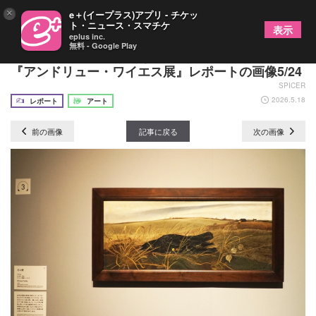
×
e＋(イープラス)アプリ - チケッ
ト・ニュース・スマチケ
表示
eplus inc.
無料 - Google Play
日本で17年ぶり、新たな視点で魅せる待望の回顧展
『アンドリュー・ワイエス展』レポートの画像5/24
SPICER
2026.5.18
レポート
アート
前の画像
記事に戻る
次の画像