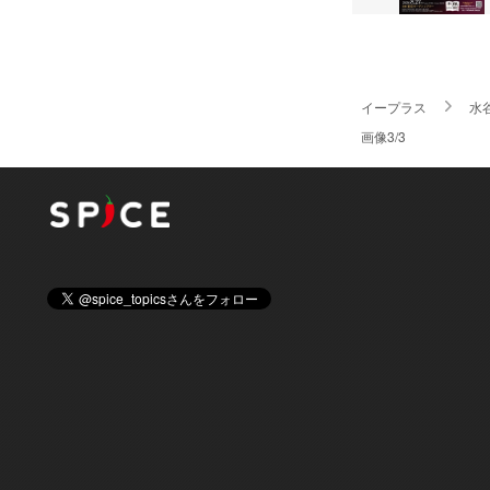
イープラス
水
画像3/3