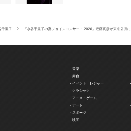
谷千重子
『水谷千重子の宴ジョインコンサート 2026』近藤真彦が東京公演
- 音楽
- 舞台
- イベント・レジャー
- クラシック
- アニメ・ゲーム
- アート
- スポーツ
- 映画