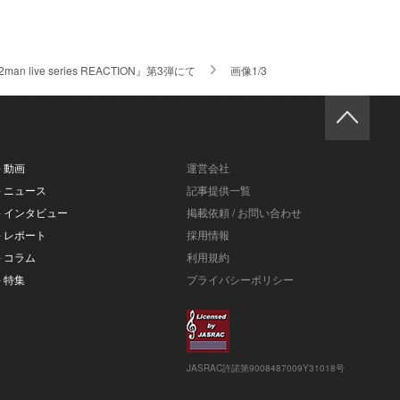
live series REACTION』第3弾にて
画像1/3
- 動画
運営会社
- ニュース
記事提供一覧
- インタビュー
掲載依頼 / お問い合わせ
- レポート
採用情報
- コラム
利用規約
- 特集
プライバシーポリシー
JASRAC許諾第9008487009Y31018号