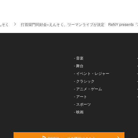
んそく
打首獄門同好会×えんそく、ツーマンライブが決定 ReNY presents『2man 
- 音楽
- 舞台
- イベント・レジャー
- クラシック
- アニメ・ゲーム
- アート
- スポーツ
- 映画