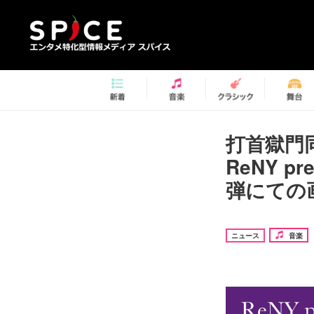
打首獄門
ReNY pr
弾にての画
ニュース
音楽