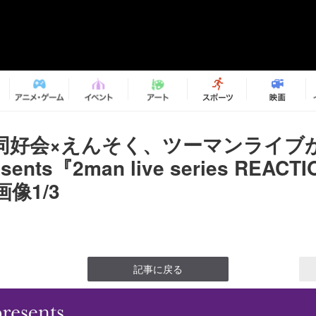
同好会×えんそく、ツーマンライ
esents『2man live series REAC
像1/3
記事に戻る