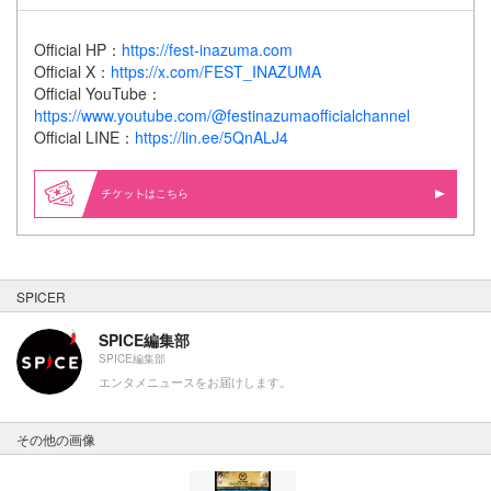
Official HP：
https://fest-inazuma.com
Official X：
https://x.com/FEST_INAZUMA
Official YouTube：
https://www.youtube.com/@festinazumaofficialchannel
Official LINE：
https://lin.ee/5QnALJ4
はこちら
SPICER
SPICE編集部
SPICE編集部
エンタメニュースをお届けします。
その他の画像