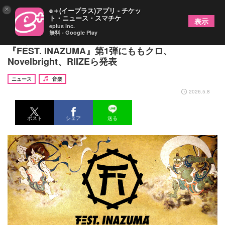
×
e＋(イープラス)アプリ - チケッ
ト・ニュース・スマチケ
表示
eplus inc.
無料 - Google Play
西川貴教が発起人、滋賀県下最大の音楽イベント
『FEST. INAZUMA』第1弾にももクロ、
Novelbright、RIIZEら発表
ニュース
音楽
2026.5.8
ポスト
シェア
送る