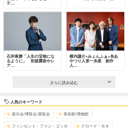
テ…
石井琢磨「人生の宝物にな
横内謙介×みょんふぁ×糸あ
るように」 初披露曲やレ
やつり人形一糸座 創作
ア…
人…
さらに読み込む
人気のキーワード
展示会/博覧会/展覧会
美術館/博物館
フィンセント・ファン・ゴッホ
クロード・モネ