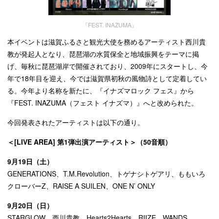
『FEST. INAZUMA』
本イベントは滋賀ふるさと観光大使を務めるアーティスト西川貴
教が発起人となり、琵琶湖の水質保全と地域振興をテーマに掲
げ、毎秋に琵琶湖岸で開催されており、2009年にスタートし、今
年で18年目を迎え、今では滋賀県初秋の風物詩として定着してい
る。今年より名称を新たに、『イナズマロック フェス』から
『FEST. INAZUMA（フェスト イナズマ）』へと改められた。
今回発表されたアーティストは以下の通り。
＜[LIVE AREA] 第1弾出演アーティスト＞（50音順）
9月19日（土）
GENERATIONS、T.M.Revolution、トゲナシトゲアリ、ももいろ
クローバーZ、RAISE A SUILEN、ONE N’ ONLY
9月20日（日）
STARGLOW、西川貴教、Hearts2Hearts、RIIZE、WANDS