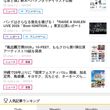
な君と僕』鈴木へバトンタッチイラスト公開
2026.7.3 ｜ SPICER
ニュース
アニメ/ゲーム
バンドはさらなる進化を遂げる！『RAISE A SUILEN
LIVE 2026「Boot IGNITION」』東京公演レポート
2026.7.2 ｜ SPICER
レポート
アニメ/ゲーム
『氣志團万博2026』10-FEET、ももクロら第1弾出演
アーティスト13組を発表
2026.7.1 ｜ SPICER
ニュース
音楽
沖縄で28年ぶりに『琉球フェスティバル』開催、知名
定男、島袋優、キヨサク、元ちとせ、ネーネーズら…
2026.6.26 ｜ SPICER
ニュース
音楽
人気記事ランキング
Daily
Weekly
Monthly