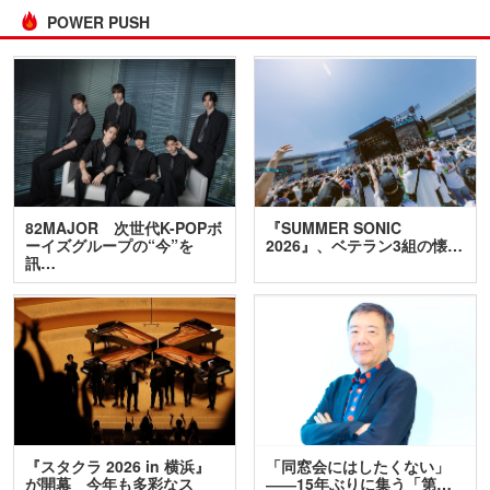
POWER PUSH
82MAJOR 次世代K-POPボ
『SUMMER SONIC
ーイズグループの“今”を
2026』、ベテラン3組の懐…
訊…
『スタクラ 2026 in 横浜』
「同窓会にはしたくない」
が開幕 今年も多彩なス
――15年ぶりに集う「第…