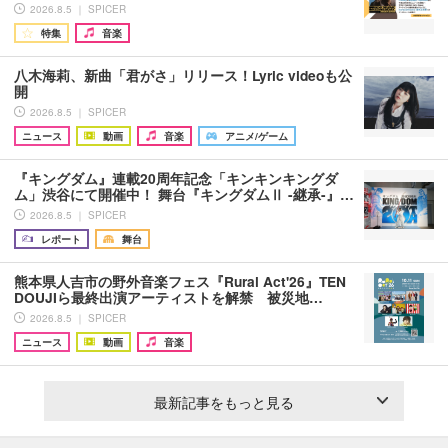
2026.8.5 ｜ SPICER
特集
音楽
八木海莉、新曲「君がさ」リリース！Lyric videoも公
開
2026.8.5 ｜ SPICER
ニュース
動画
音楽
アニメ/ゲーム
『キングダム』連載20周年記念「キンキンキングダ
ム」渋谷にて開催中！ 舞台『キングダムⅡ -継承-』…
2026.8.5 ｜ SPICER
レポート
舞台
熊本県人吉市の野外音楽フェス『Rural Act'26』TEN
DOUJIら最終出演アーティストを解禁 被災地…
2026.8.5 ｜ SPICER
ニュース
動画
音楽
最新記事をもっと見る