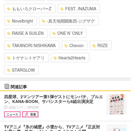
ももいろクローバーZ
FEST. INAZUMA
Novelbright
-真天地開闢集団-ジグザグ
RAISE A SUILEN
ONE N’ ONLY
TAKANORI NISHIKAWA
Chevon
RIIZE
トゲナシトゲアリ
Hearts2Hearts
STARGLOW
関連記事
四星球、2マンツアー第1弾ゲストにモンパチ、ブルエ
ン、KANA-BOON、サバシスターら6組出演決定
2026.7.17 ｜ SPICER
ニュース
音楽
TVアニメ『氷の城壁』小雪から、TVアニメ『正反対