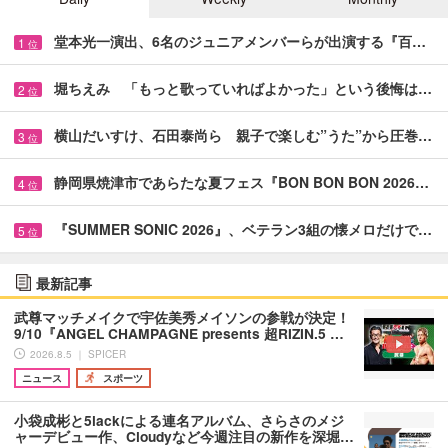
堂本光一演出、6名のジュニアメンバーらが出演する『百…
1
位
堀ちえみ 「もっと歌っていればよかった」という後悔は…
2
位
横山だいすけ、石田泰尚ら 親子で楽しむ”うた”から圧巻…
3
位
静岡県焼津市であらたな夏フェス『BON BON BON 2026…
4
位
『SUMMER SONIC 2026』、ベテラン3組の懐メロだけで…
5
位
最新記事
武尊マッチメイクで宇佐美秀メイソンの参戦が決定！
9/10『ANGEL CHAMPAGNE presents 超RIZIN.5 …
2026.8.5 ｜ SPICER
ニュース
スポーツ
小袋成彬と5lackによる連名アルバム、さらさのメジ
ャーデビュー作、Cloudyなど今週注目の新作を深堀…