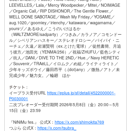
LEEVELLES／Lala／Mercy Woodpecker／Mitei／NOIMAGE
／Organic Call／RIP DISHONOR／The Gentle Flower.／
WELL DONE SABOTAGE／Wash My Friday／YOSAME／
aug.1020／goomiey／irienchy／katawara／wagamama／
yoursヅ／あるゆえ／こうのいけはるか
（WALTZMORE/sadparty）／つきみ／カラノア／コモンドー
ル／シベリアンハスキー／ステレオドロシー／バイバイ・ニ
ーチェ／久遠／岩瀬賢明（ex.とけた電球）／徒然書簡、月追
う彼方／池田光（YENMA/256）／祝福/ZHUFU／藍色シティ
／街人／DANI／DIVE TO THE 2ND／Hue.／Navy HERETIC
／Souvenir／TRAëLL／イロムク／め組／ライティライト／
少年キッズボウイ／藤田昂平（.(dot)any）／微熱ノアト／未
完成少年／魅力女。／輪廻 ほか
：
イープラス受付URL
https://eplus.jp/sf/detail/4522000001-
P0030001
二次プレオーダー受付期間 2026年5月8日（金）20:00～5月
15日（金）23:59
『NiNiMu fes.』 公式X：
https://x.com/shimokita769
つぶら 公式X：
https://x.com/tsubra_