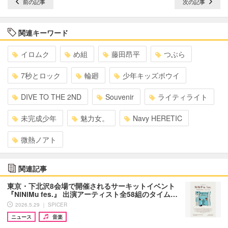
前の記事
次の記事
関連キーワード
イロムク
め組
藤田昂平
つぶら
7秒とロック
輪廻
少年キッズボウイ
DIVE TO THE 2ND
Souvenir
ライティライト
未完成少年
魅力女。
Navy HERETIC
微熱ノアト
関連記事
東京・下北沢8会場で開催されるサーキットイベント
『NiNiMu fes.』 出演アーティスト全58組のタイム…
2026.5.29 ｜ SPICER
ニュース
音楽