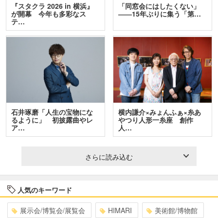
『スタクラ 2026 in 横浜』
「同窓会にはしたくない」
が開幕 今年も多彩なス
――15年ぶりに集う「第…
テ…
石井琢磨「人生の宝物にな
横内謙介×みょんふぁ×糸あ
るように」 初披露曲やレ
やつり人形一糸座 創作
ア…
人…
さらに読み込む
人気のキーワード
展示会/博覧会/展覧会
HIMARI
美術館/博物館