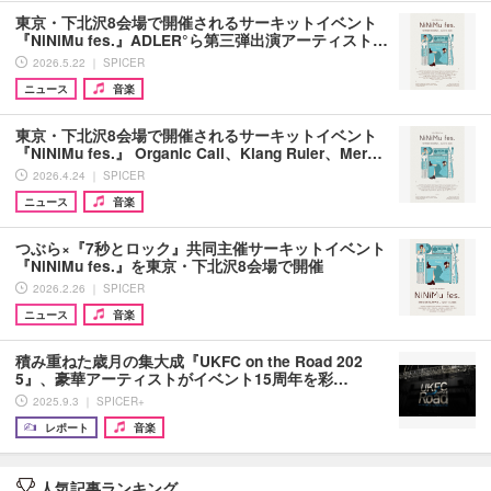
東京・下北沢8会場で開催されるサーキットイベント
『NiNiMu fes.』ADLER°ら第三弾出演アーティスト…
2026.5.22 ｜ SPICER
ニュース
音楽
東京・下北沢8会場で開催されるサーキットイベント
『NiNiMu fes.』 Organic Call、Klang Ruler、Mer…
2026.4.24 ｜ SPICER
ニュース
音楽
つぶら×『7秒とロック』共同主催サーキットイベント
『NiNiMu fes.』を東京・下北沢8会場で開催
2026.2.26 ｜ SPICER
ニュース
音楽
積み重ねた歳月の集大成『UKFC on the Road 202
5』、豪華アーティストがイベント15周年を彩…
2025.9.3 ｜ SPICER+
レポート
音楽
人気記事ランキング