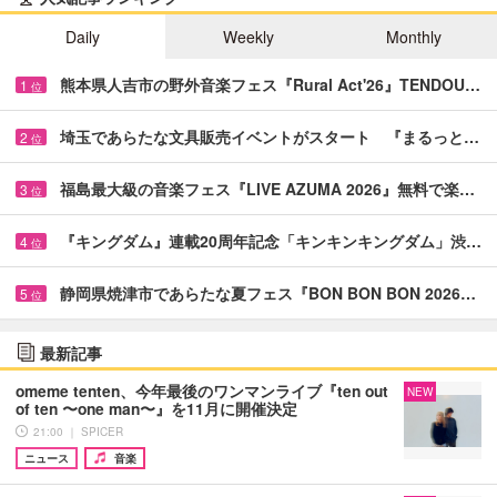
Daily
Weekly
Monthly
熊本県人吉市の野外音楽フェス『Rural Act'26』TENDOU…
1
位
埼玉であらたな文具販売イベントがスタート 『まるっと…
2
位
福島最大級の音楽フェス『LIVE AZUMA 2026』無料で楽…
3
位
『キングダム』連載20周年記念「キンキンキングダム」渋…
4
位
静岡県焼津市であらたな夏フェス『BON BON BON 2026…
5
位
最新記事
omeme tenten、今年最後のワンマンライブ『ten out
NEW
of ten 〜one man〜』を11月に開催決定
21:00 ｜ SPICER
ニュース
音楽