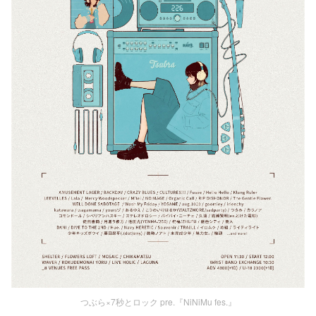
つぶら×7秒とロック pre.『NiNiMu fes.』