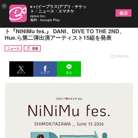
×
e＋(イープラス)アプリ - チケッ
ト・ニュース・スマチケ
表示
eplus inc.
無料 - Google Play
東京・下北沢8会場で開催されるサーキットイベン
ト『NiNiMu fes.』 DANI、DIVE TO THE 2ND、
Hue.ら第二弾出演アーティスト15組を発表
ニュース
音楽
2026.5.8
ポスト
シェア
送る