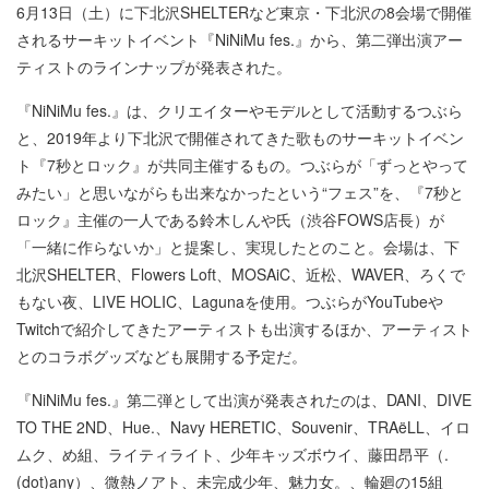
6月13日（土）に下北沢SHELTERなど東京・下北沢の8会場で開催
されるサーキットイベント『NiNiMu fes.』から、第二弾出演アー
ティストのラインナップが発表された。
『NiNiMu fes.』は、クリエイターやモデルとして活動するつぶら
と、2019年より下北沢で開催されてきた歌ものサーキットイベン
ト『7秒とロック』が共同主催するもの。つぶらが「ずっとやって
みたい」と思いながらも出来なかったという“フェス”を、『7秒と
ロック』主催の一人である鈴木しんや氏（渋谷FOWS店長）が
「一緒に作らないか」と提案し、実現したとのこと。会場は、下
北沢SHELTER、Flowers Loft、MOSAiC、近松、WAVER、ろくで
もない夜、LIVE HOLIC、Lagunaを使用。つぶらがYouTubeや
Twitchで紹介してきたアーティストも出演するほか、アーティスト
とのコラボグッズなども展開する予定だ。
『NiNiMu fes.』第二弾として出演が発表されたのは、DANI、DIVE
TO THE 2ND、Hue.、Navy HERETIC、Souvenir、TRAëLL、イロ
ムク、め組、ライティライト、少年キッズボウイ、藤田昂平（.
(dot)any）、微熱ノアト、未完成少年、魅力女。、輪廻の15組