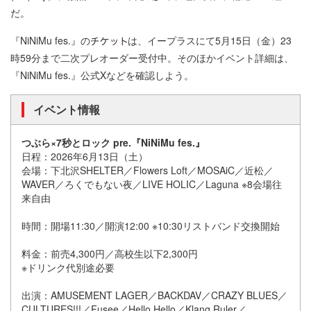
だ。
『NiNiMu fes.』の
は、イープラスにて5月15日（金）23
時59分まで二次プレオーダー受付中。そのほかイベント詳細は、
『NiNiMu fes.』公式Xなどを確認しよう。
イベント情報
つぶら×7秒とロック pre.『NiNiMu fes.』
日程：2026年6月13日（土）
会場：下北沢SHELTER／Flowers Loft／MOSAiC／近松／
WAVER／ろくでもない夜／LIVE HOLIC／Laguna ※8会場往
来自由
時間：開場11:30／開演12:00 ※10:30リストバンド交換開始
料金：前売4,300円／高校生以下2,300円
※ドリンク代別途必要
出演：AMUSEMENT LAGER／BACKDAV／CRAZY BLUES／
CULTURES!!!／Fusee／Hello Hello／Klang Ruler／