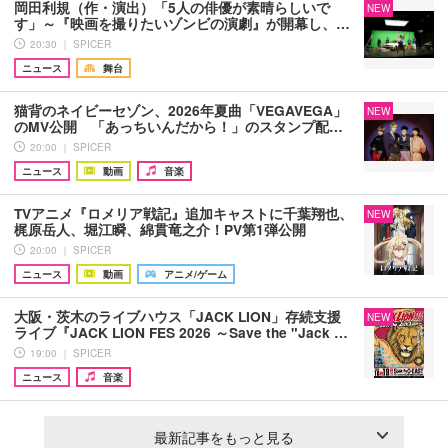
岡田利規（作・演出）「5人の俳優が素晴らしいで
NEW
す」～『映画を撮りたいゾンビの演劇』が開幕し、…
20:30 ｜ SPICER
ニュース
舞台
猫背のネイビーセゾン、2026年夏曲「VEGAVEGA」
NEW
のMV公開 「あっちいんだから！」のスタンプ配…
20:00 ｜ SPICER
ニュース
動画
音楽
TVアニメ『ロメリア戦記』追加キャストに千葉翔也、
NEW
梶原岳人、堀江瞬、綿貫竜之介！PV第1弾公開
20:00 ｜ SPICER
ニュース
動画
アニメ/ゲーム
大阪・茨木のライブハウス「JACK LION」存続支援
NEW
ライブ『JACK LION FES 2026 ～Save the "Jack …
19:00 ｜ SPICER
ニュース
音楽
最新記事をもっと見る