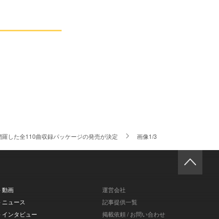
EPを網羅した全110曲収録パッケージの発売が決定
画像1/3
- 動画
運営会社
- ニュース
記事提供一覧
- インタビュー
掲載依頼 / お問い合わせ