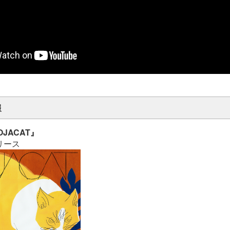
報
OJACAT』
リリース