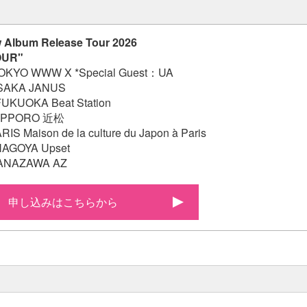
 Album Release Tour 2026
OUR"
OKYO WWW X *Special Guest：UA
OSAKA JANUS
UKUOKA Beat Station
SAPPORO 近松
IS Maison de la culture du Japon à Paris
NAGOYA Upset
KANAZAWA AZ
申し込みはこちらから