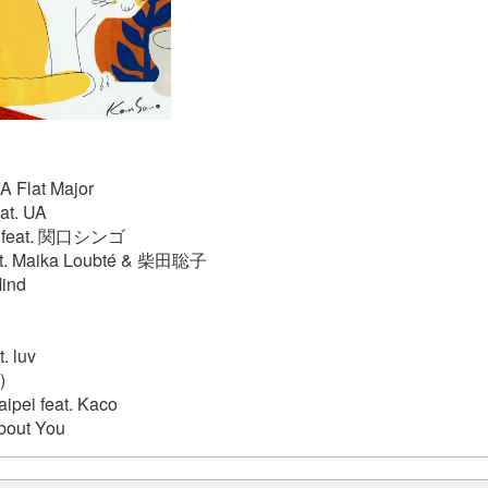
A Flat Major
t. UA
ak feat. 関口シンゴ
eat. Maika Loubté & 柴田聡子
Mind
. luv
)
aipei feat. Kaco
bout You