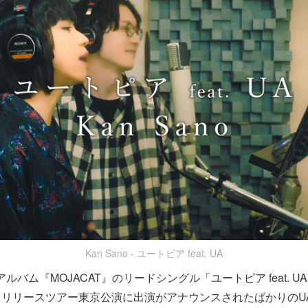
Kan Sano - ユートピア feat. UA
ューアルバム『MOJACAT』のリードシングル「ユートピア feat. 
、リリースツアー東京公演に出演がアナウンスされたばかりのU