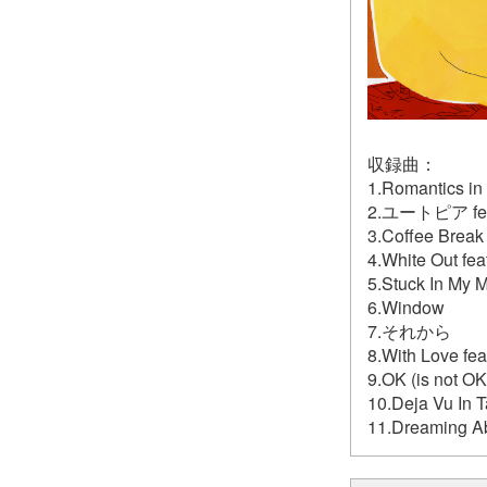
収録曲：
1.Romantics in 
2.ユートピア fea
3.Coffee Bre
4.White Out f
5.Stuck In My 
6.Window
7.それから
8.With Love feat
9.OK (is not OK
10.Deja Vu In T
11.Dreaming A