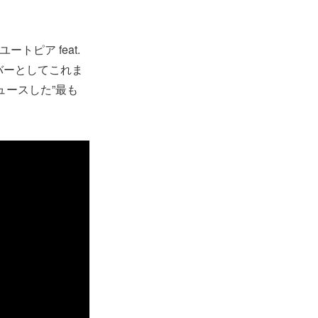
トピア feat.
ンバーとしてこれま
ュースした”最も