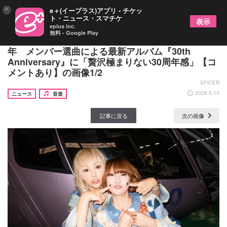
×
e＋(イープラス)アプリ - チケッ
ト・ニュース・スマチケ
表示
eplus inc.
無料 - Google Play
PUFFY、本日・2026年5月13日でデビュー30周
年 メンバー選曲による最新アルバム『30th
Anniversary』に「贅沢極まりない30周年感」【コ
メントあり】の画像1/2
SPICER
2026.5.13
ニュース
音楽
記事に戻る
次の画像