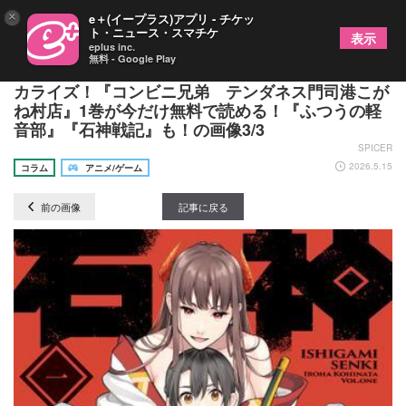
×
e＋(イープラス)アプリ - チケッ
ト・ニュース・スマチケ
表示
eplus inc.
無料 - Google Play
本屋大賞作家による大人気お仕事小説、待望のコミ
カライズ！『コンビニ兄弟 テンダネス門司港こが
ね村店』1巻が今だけ無料で読める！『ふつうの軽
音部』『石神戦記』も！の画像3/3
SPICER
2026.5.15
コラム
アニメ/ゲーム
前の画像
記事に戻る