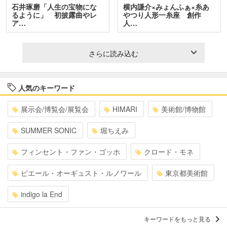
石井琢磨「人生の宝物にな
横内謙介×みょんふぁ×糸あ
るように」 初披露曲やレ
やつり人形一糸座 創作
ア…
人…
さらに読み込む
人気のキーワード
展示会/博覧会/展覧会
HIMARI
美術館/博物館
SUMMER SONIC
堀ちえみ
フィンセント・ファン・ゴッホ
クロード・モネ
ピエール・オーギュスト・ルノワール
東京都美術館
indigo la End
キーワードをもっと見る