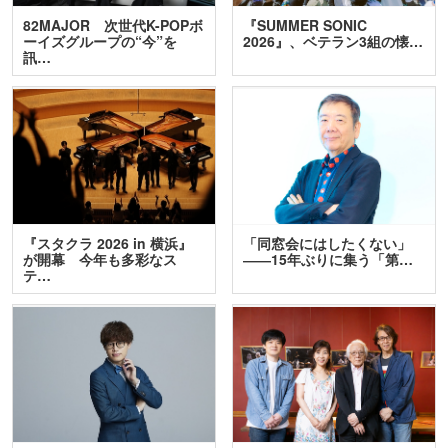
82MAJOR 次世代K-POPボ
『SUMMER SONIC
ーイズグループの“今”を
2026』、ベテラン3組の懐…
訊…
『スタクラ 2026 in 横浜』
「同窓会にはしたくない」
が開幕 今年も多彩なス
――15年ぶりに集う「第…
テ…