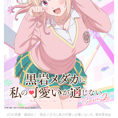
(C)久世蘭・講談社／「黒岩メダカに私の可愛いが通じない2」製作委員会