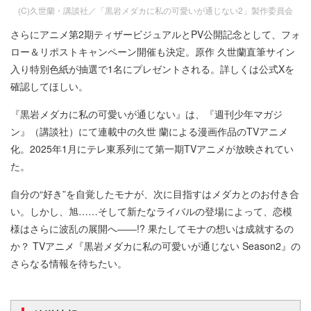
(C)久世蘭・講談社／「黒岩メダカに私の可愛いが通じない2」製作委員会
さらにアニメ第2期ティザービジュアルとPV公開記念として、フォ
ロー＆リポストキャンペーン開催も決定。原作 久世蘭直筆サイン
入り特別色紙が抽選で1名にプレゼントされる。詳しくは公式Xを
確認してほしい。
『黒岩メダカに私の可愛いが通じない』は、『週刊少年マガジ
ン』（講談社）にて連載中の久世 蘭による漫画作品のTVアニメ
化。2025年1月にテレ東系列にて第一期TVアニメが放映されてい
た。
自分の“好き”を自覚したモナが、次に目指すはメダカとのお付き合
い。しかし、旭……そして新たなライバルの登場によって、恋模
様はさらに波乱の展開へ――!? 果たしてモナの想いは成就するの
か？ TVアニメ『黒岩メダカに私の可愛いが通じない Season2』の
さらなる情報を待ちたい。