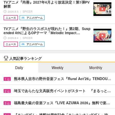
TVアニメ『尚善』2027年4月より放送決定！第1弾PV
解禁
2026.8.5 ｜ SPICER
ニュース
アニメ/ゲーム
TVアニメ『野生のラスボスが現れた！』第2期、Susp
ended 4thによるOPテーマ「Melodic Impact…
2026.8.4 ｜ SPICER
ニュース
アニメ/ゲーム
人気記事ランキング
Daily
Weekly
Monthly
熊本県人吉市の野外音楽フェス『Rural Act'26』TENDOU…
1
位
埼玉であらたな文具販売イベントがスタート 『まるっと…
2
位
福島最大級の音楽フェス『LIVE AZUMA 2026』無料で楽…
3
位
『キングダム』連載20周年記念「キンキンキングダム」渋…