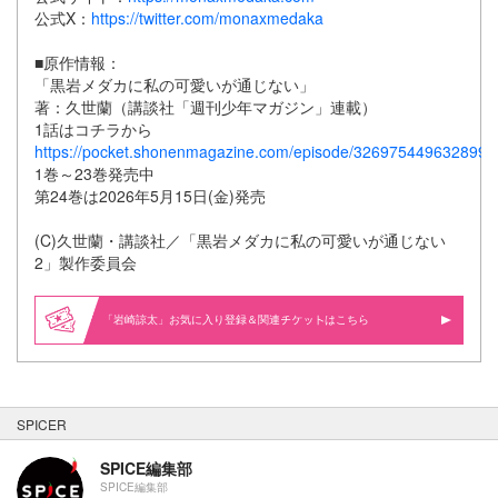
公式X：
https://twitter.com/monaxmedaka
■原作情報：
「黒岩メダカに私の可愛いが通じない」
著：久世蘭（講談社「週刊少年マガジン」連載）
1話はコチラから
https://pocket.shonenmagazine.com/episode/326975449632899
1巻～23巻発売中
第24巻は2026年5月15日(金)発売
(C)久世蘭・講談社／「黒岩メダカに私の可愛いが通じない
2」製作委員会
「岩崎諒太」お気に入り登録＆関連
はこちら
SPICER
SPICE編集部
SPICE編集部