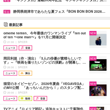
4
位
静岡県焼津市であらたな夏フェス『BON BON BON 2026…
5
位
最新記事
omeme tenten、今年最後のワンマンライブ『ten out
NEW
of ten 〜one man〜』を11月に開催決定
21:00 ｜ SPICER
ニュース
音楽
岡田利規（作・演出）「5人の俳優が素晴らしいで
NEW
す」～『映画を撮りたいゾンビの演劇』が開幕し、…
20:30 ｜ SPICER
ニュース
舞台
猫背のネイビーセゾン、2026年夏曲「VEGAVEGA」
NEW
のMV公開 「あっちいんだから！」のスタンプ配…
20:00 ｜ SPICER
ニュース
動画
音楽
TVアニメ『ロメリア戦記』追加キャストに千葉翔也、
NEW