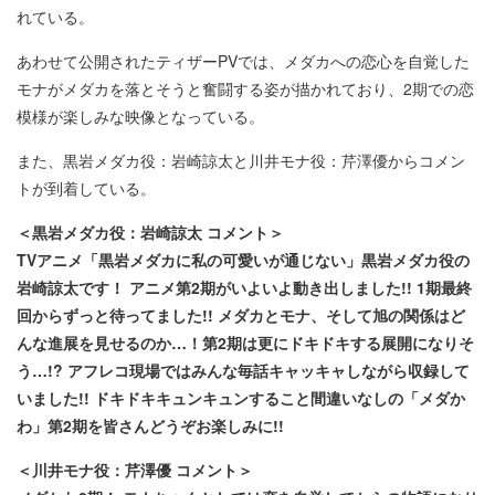
れている。
あわせて公開されたティザーPVでは、メダカへの恋心を自覚した
モナがメダカを落とそうと奮闘する姿が描かれており、2期での恋
模様が楽しみな映像となっている。
また、黒岩メダカ役：岩崎諒太と川井モナ役：芹澤優からコメン
トが到着している。
＜黒岩メダカ役：岩崎諒太 コメント＞
TVアニメ「黒岩メダカに私の可愛いが通じない」黒岩メダカ役の
岩崎諒太です！ アニメ第2期がいよいよ動き出しました!! 1期最終
回からずっと待ってました!! メダカとモナ、そして旭の関係はど
んな進展を見せるのか…！第2期は更にドキドキする展開になりそ
う…!? アフレコ現場ではみんな毎話キャッキャしながら収録して
いました!! ドキドキキュンキュンすること間違いなしの「メダか
わ」第2期を皆さんどうぞお楽しみに!!
＜川井モナ役：芹澤優 コメント＞