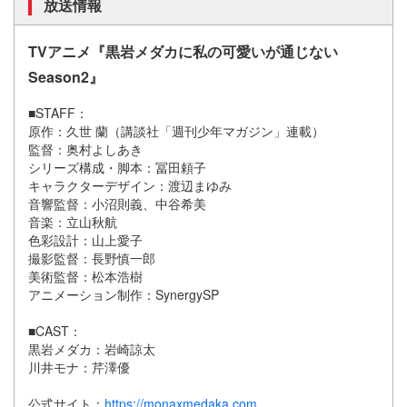
放送情報
TVアニメ『黒岩メダカに私の可愛いが通じない
Season2』
■STAFF：
原作：久世 蘭（講談社「週刊少年マガジン」連載）
監督：奥村よしあき
シリーズ構成・脚本：冨田頼子
キャラクターデザイン：渡辺まゆみ
音響監督：小沼則義、中谷希美
音楽：立山秋航
色彩設計：山上愛子
撮影監督：長野慎一郎
美術監督：松本浩樹
アニメーション制作：SynergySP
■CAST：
黒岩メダカ：岩崎諒太
川井モナ：芹澤優
公式サイト：
https://monaxmedaka.com