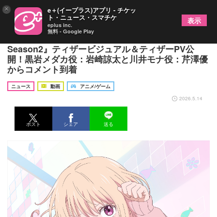
×
e＋(イープラス)アプリ - チケッ
ト・ニュース・スマチケ
表示
eplus inc.
無料 - Google Play
TVアニメ『黒岩メダカに私の可愛いが通じない
Season2』ティザービジュアル＆ティザーPV公
開！黒岩メダカ役：岩崎諒太と川井モナ役：芹澤優
からコメント到着
ニュース
動画
アニメ/ゲーム
2026.5.14
ポスト
シェア
送る