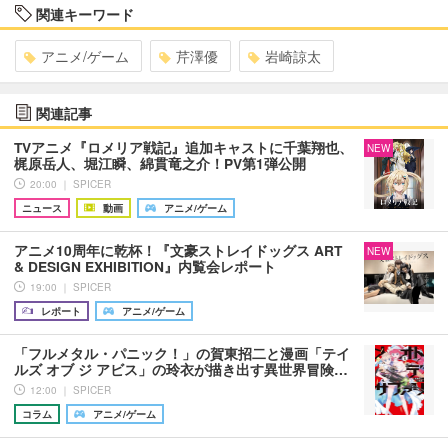
関連キーワード
アニメ/ゲーム
芹澤優
岩崎諒太
関連記事
TVアニメ『ロメリア戦記』追加キャストに千葉翔也、
NEW
梶原岳人、堀江瞬、綿貫竜之介！PV第1弾公開
20:00 ｜ SPICER
ニュース
動画
アニメ/ゲーム
アニメ10周年に乾杯！『文豪ストレイドッグス ART
NEW
& DESIGN EXHIBITION』内覧会レポート
19:00 ｜ SPICER
レポート
アニメ/ゲーム
「フルメタル・パニック！」の賀東招二と漫画「テイ
ルズ オブ ジ アビス」の玲衣が描き出す異世界冒険…
12:00 ｜ SPICER
コラム
アニメ/ゲーム