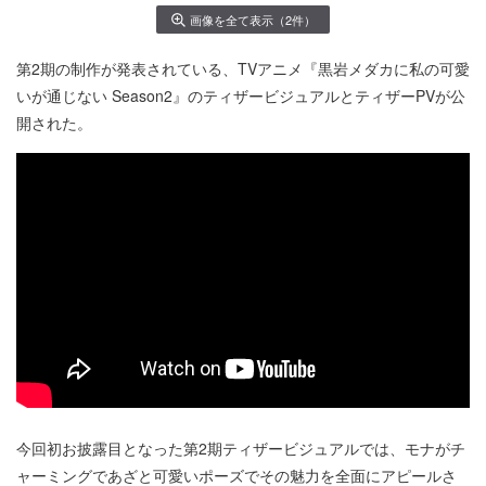
画像を全て表示（2件）
第2期の制作が発表されている、TVアニメ『黒岩メダカに私の可愛
いが通じない Season2』のティザービジュアルとティザーPVが公
開された。
今回初お披露目となった第2期ティザービジュアルでは、モナがチ
ャーミングであざと可愛いポーズでその魅力を全面にアピールさ