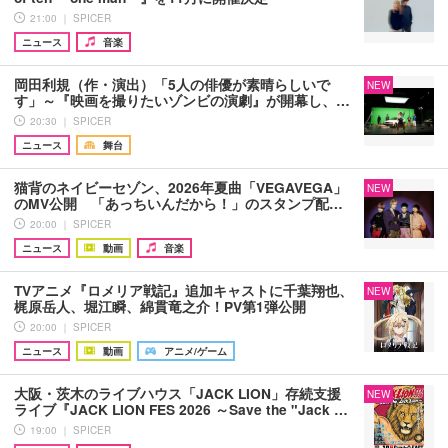
21:00 ｜ SPICER
ニュース
音楽
岡田利規（作・演出）「5人の俳優が素晴らしいで
NEW
す」～『映画を撮りたいゾンビの演劇』が開幕し、…
20:30 ｜ SPICER
ニュース
舞台
猫背のネイビーセゾン、2026年夏曲「VEGAVEGA」
NEW
のMV公開 「あっちいんだから！」のスタンプ配…
20:00 ｜ SPICER
ニュース
動画
音楽
TVアニメ『ロメリア戦記』追加キャストに千葉翔也、
NEW
梶原岳人、堀江瞬、綿貫竜之介！PV第1弾公開
20:00 ｜ SPICER
ニュース
動画
アニメ/ゲーム
大阪・茨木のライブハウス「JACK LION」存続支援
NEW
ライブ『JACK LION FES 2026 ～Save the "Jack …
19:00 ｜ SPICER