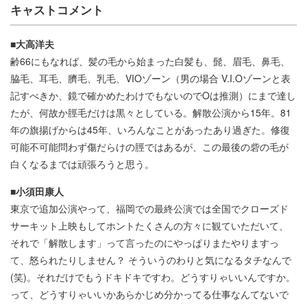
キャストコメント
■大高洋夫
齢66にもなれば、髪の毛から始まった白髪も、髭、眉毛、鼻毛、
脇毛、耳毛、臍毛、乳毛、VIOゾーン（男の場合 V.I.Oゾーンと表
記すべきか、鏡で確かめたわけでもないのでOは推測）にまで達し
たが、何故か脛毛だけは黒々としている。解散公演から15年。81
年の旗揚げからは45年、いろんなことがあったあり過ぎた。修復
可能不可能問わず傷だらけの脛ではあるが、この最後の砦の毛が
白くなるまでは頑張ろうと思う。
■小須田康人
東京で追加公演やって、福岡での最終公演では全国でクローズド
サーキット上映もしてホントたくさんの方々に観ていただいて、
それで「解散します」って言ったのにやっぱりまたやりますっ
て、怒られたりしません？ そういうのわりと気になるタチなんで
(笑)。それだけでもうドキドキですわ。どうすりゃいいんですか。
って、どうすりゃいいかあらかじめ分かってる仕事なんてないで