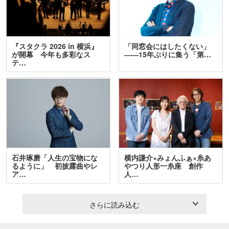
『スタクラ 2026 in 横浜』
「同窓会にはしたくない」
が開幕 今年も多彩なス
――15年ぶりに集う「第…
テ…
石井琢磨「人生の宝物にな
横内謙介×みょんふぁ×糸あ
るように」 初披露曲やレ
やつり人形一糸座 創作
ア…
人…
さらに読み込む