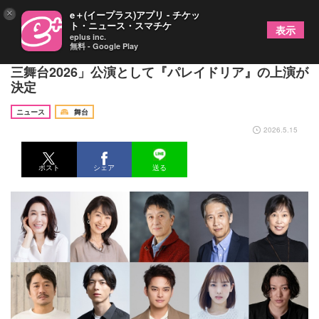
×
e＋(イープラス)アプリ - チケッ
ト・ニュース・スマチケ
表示
eplus inc.
無料 - Google Play
鴻上尚史作・演出、解散から15年の沈黙を破り「第
三舞台2026」公演として『パレイドリア』の上演が
決定
ニュース
舞台
2026.5.15
ポスト
シェア
送る