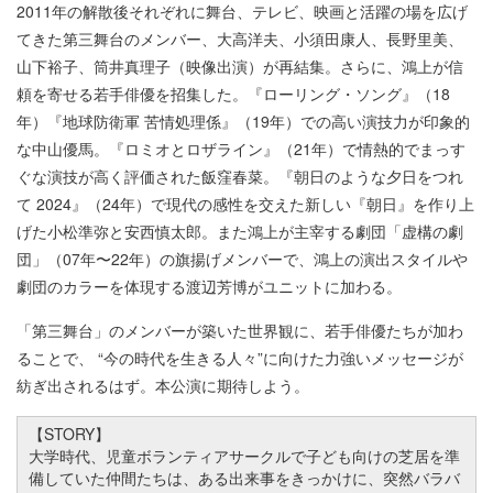
2011年の解散後それぞれに舞台、テレビ、映画と活躍の場を広げ
てきた第三舞台のメンバー、大高洋夫、小須田康人、長野里美、
山下裕子、筒井真理子（映像出演）が再結集。さらに、鴻上が信
頼を寄せる若手俳優を招集した。『ローリング・ソング』（18
年）『地球防衛軍 苦情処理係』（19年）での高い演技力が印象的
な中山優馬。『ロミオとロザライン』（21年）で情熱的でまっす
ぐな演技が高く評価された飯窪春菜。『朝日のような夕日をつれ
て 2024』（24年）で現代の感性を交えた新しい『朝日』を作り上
げた小松準弥と安西慎太郎。また鴻上が主宰する劇団「虚構の劇
団」（07年〜22年）の旗揚げメンバーで、鴻上の演出スタイルや
劇団のカラーを体現する渡辺芳博がユニットに加わる。
「第三舞台」のメンバーが築いた世界観に、若手俳優たちが加わ
ることで、 “今の時代を生きる人々”に向けた力強いメッセージが
紡ぎ出されるはず。本公演に期待しよう。
【STORY】
大学時代、児童ボランティアサークルで子ども向けの芝居を準
備していた仲間たちは、ある出来事をきっかけに、突然バラバ