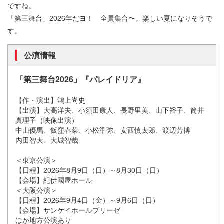
ですね。
「第三舞台」2026年だヨ！ 全員集合〜。楽しい夏になりそうで
す。
公演情報
「第三舞台2026」『パレイドリア』
【作・演出】鴻上尚史
【出演】大高洋夫、小須田康人、長野里美、山下裕子、筒井
真理子（映像出演）
中山優馬、飯窪春菜、小松準弥、安西慎太郎、渡辺芳博
内田智大、大城智哉
＜東京公演＞
【日程】2026年8月9日（日）～8月30日（日）
【会場】紀伊國屋ホール
＜大阪公演＞
【日程】2026年9月4日（金）～9月6日（日）
【会場】サンケイホールブリーゼ
ほか地方公演あり