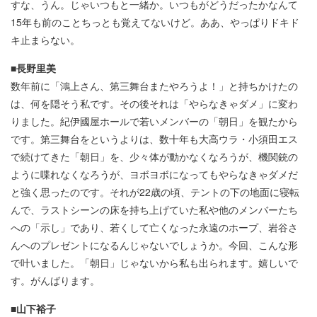
すな、うん。じゃいつもと一緒か。いつもがどうだったかなんて
15年も前のことちっとも覚えてないけど。ああ、やっぱりドキド
キ止まらない。
■長野里美
数年前に「鴻上さん、第三舞台またやろうよ！」と持ちかけたの
は、何を隠そう私です。その後それは「やらなきゃダメ」に変わ
りました。紀伊國屋ホールで若いメンバーの「朝日」を観たから
です。第三舞台をというよりは、数十年も大高ウラ・小須田エス
で続けてきた「朝日」を、少々体が動かなくなろうが、機関銃の
ように喋れなくなろうが、ヨボヨボになってもやらなきゃダメだ
と強く思ったのです。それが22歳の頃、テントの下の地面に寝転
んで、ラストシーンの床を持ち上げていた私や他のメンバーたち
への「示し」であり、若くして亡くなった永遠のホープ、岩谷さ
んへのプレゼントになるんじゃないでしょうか。今回、こんな形
で叶いました。「朝日」じゃないから私も出られます。嬉しいで
す。がんばります。
■山下裕子