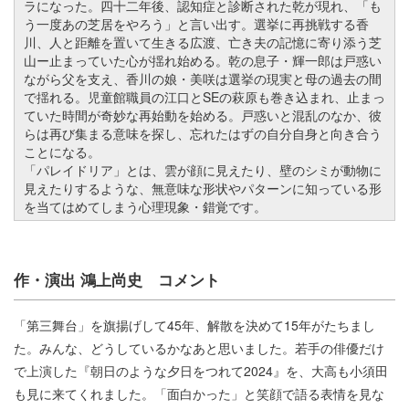
ラになった。四十二年後、認知症と診断された乾が現れ、「も
う一度あの芝居をやろう」と言い出す。選挙に再挑戦する香
川、人と距離を置いて生きる広渡、亡き夫の記憶に寄り添う芝
山ー止まっていた心が揺れ始める。乾の息子・輝一郎は戸惑い
ながら父を支え、香川の娘・美咲は選挙の現実と母の過去の間
で揺れる。児童館職員の江口とSEの萩原も巻き込まれ、止まっ
ていた時間が奇妙な再始動を始める。戸惑いと混乱のなか、彼
らは再び集まる意味を探し、忘れたはずの自分自身と向き合う
ことになる。
「パレイドリア」とは、雲が顔に見えたり、壁のシミが動物に
見えたりするような、無意味な形状やパターンに知っている形
を当てはめてしまう心理現象・錯覚です。
作・演出 鴻上尚史 コメント
「第三舞台」を旗揚げして45年、解散を決めて15年がたちまし
た。みんな、どうしているかなあと思いました。若手の俳優だけ
で上演した『朝日のような夕日をつれて2024』を、大高も小須田
も見に来てくれました。「面白かった」と笑顔で語る表情を見な