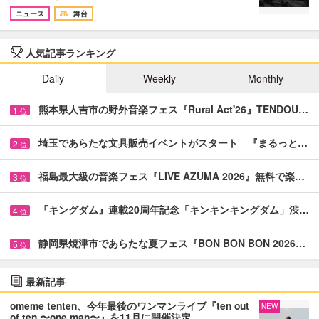
ニュース
舞台
人気記事ランキング
Daily
Weekly
Monthly
熊本県人吉市の野外音楽フェス『Rural Act'26』TENDOU…
1
位
埼玉であらたな文具販売イベントがスタート 『まるっと…
2
位
福島最大級の音楽フェス『LIVE AZUMA 2026』無料で楽…
3
位
『キングダム』連載20周年記念「キンキンキングダム」渋…
4
位
静岡県焼津市であらたな夏フェス『BON BON BON 2026…
5
位
最新記事
omeme tenten、今年最後のワンマンライブ『ten out
NEW
of ten 〜one man〜』を11月に開催決定