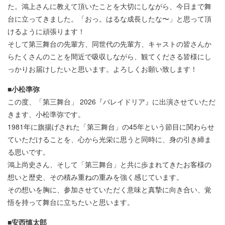
た。鴻上さんに教えて頂いたことを大切にしながら、今日まで舞
台に立ってきました。「おっ。はるな成長したな〜」と思って頂
けるように頑張ります！
そして第三舞台の先輩方、同世代の先輩方、キャストの皆さんか
らたくさんのことを間近で吸収しながら、観てくださる皆様にし
っかりお届けしたいと思います。よろしくお願い致します！
■小松準弥
この度、「第三舞台」 2026『パレイドリア』に出演させていただ
きます、小松準弥です。
1981年に旗揚げされた「第三舞台」の45年という節目に関わらせ
ていただけることを、心から光栄に思うと同時に、身の引き締ま
る思いです。
鴻上尚史さん、そして「第三舞台」と共に歩まれてきたお客様の
想いと歴史、その積み重ねの重みを強く感じています。
その想いを胸に、参加させていただく意味と真摯に向き合い、覚
悟を持って舞台に立ちたいと思います。
■安西慎太郎