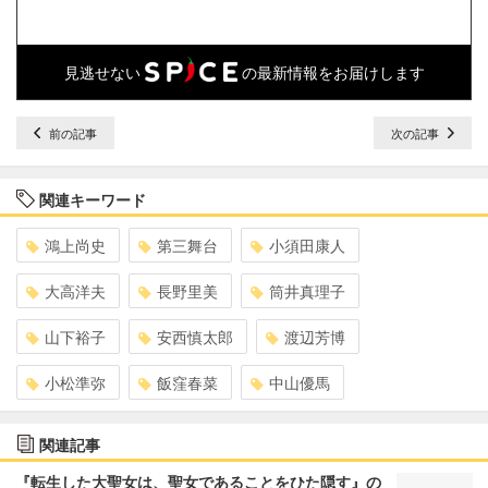
見逃せない
の最新情報をお届けします
前の記事
次の記事
関連キーワード
鴻上尚史
第三舞台
小須田康人
大高洋夫
長野里美
筒井真理子
山下裕子
安西慎太郎
渡辺芳博
小松準弥
飯窪春菜
中山優馬
関連記事
『転生した大聖女は、聖女であることをひた隠す』の