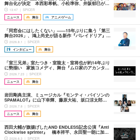
舞台化が決定 本西彩希帆、小松準弥、井阪郁巳が…
13:47 ｜ SPICER
ニュース
舞台
アニメ/ゲーム
「同窓会にはしたくない」――15年ぶりに集う「第三
舞台2026」、鴻上尚史が語る新作『パレイドリア』…
2026.8.1 ｜ SPICER
インタビュー
舞台
「室三兄弟」室たつき・室龍太・室将也が約14年ぶり
に勢揃い 家族コメディ、舞台『ムロ家のアカンタ…
2026.7.23 ｜ SPICER
ニュース
舞台
岩田剛典主演、ミュージカル『モンティ・パイソンの
SPAMALOT』に山下幸輝、藤原大祐、坂口涼太郎…
2026.7.8 ｜ SPICER
ニュース
舞台
西田大輔が旗揚げしたAND ENDLESS記念公演『Anti
Clockwise sprinter』 橋本祥平、永田聖一朗に加…
2026.6.3 ｜ SPICER