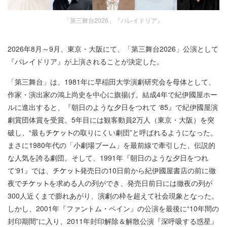
「第三舞台2026」『パレイドリア』
2026年8月～9月、東京・大阪にて、「第三舞台2026」公演として
『パレイドリア』が上演されることが決定した。
「第三舞台」は、1981年に早稲田大学演劇研究会を母体として、
作家・演出家の鴻上尚史を中心に旗揚げ。結成4年で紀伊國屋ホー
ルに進出すると、『朝日のような夕日をつれて ‘85』で紀伊國屋演
劇賞団体賞を受賞。5年目には観客動員2万人（東京・大阪）を突
破し、“最も
の取りにくい劇団”と呼ばれるようになった。
まさに1980年代の「小劇場ブーム」を最前線で牽引した、伝説的
な人気を誇る劇団。そして、1991年『朝日のような夕日をつれ
て‘91』では、
発売日の10日前から紀伊國屋書店の前に徹
夜で
を求める人の列ができ、発売日前日には徹夜の列が
300人近くまで膨れあがり、演劇の枠を超えて社会現象となった。
しかし、2001年『ファントム・ペイン』の公演を最後に“10年間の
封印期間”に入り、2011年封印解除＆解散公演『深呼吸する惑星』