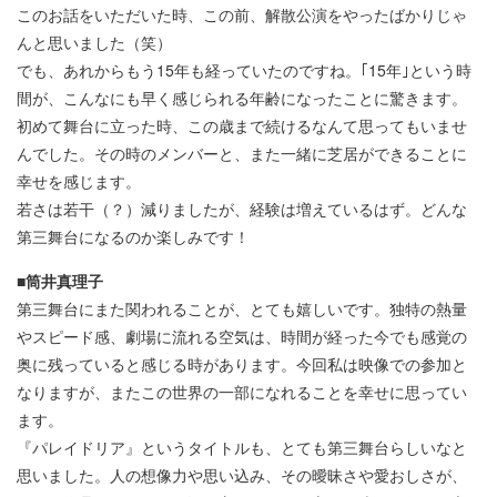
このお話をいただいた時、この前、解散公演をやったばかりじゃ
んと思いました（笑）
でも、あれからもう15年も経っていたのですね。｢15年｣という時
間が、こんなにも早く感じられる年齢になったことに驚きます。
初めて舞台に立った時、この歳まで続けるなんて思ってもいませ
んでした。その時のメンバーと、また一緒に芝居ができることに
幸せを感じます。
若さは若干（？）減りましたが、経験は増えているはず。どんな
第三舞台になるのか楽しみです！
■筒井真理子
第三舞台にまた関われることが、とても嬉しいです。独特の熱量
やスピード感、劇場に流れる空気は、時間が経った今でも感覚の
奥に残っていると感じる時があります。今回私は映像での参加と
なりますが、またこの世界の一部になれることを幸せに思ってい
ます。
『パレイドリア』というタイトルも、とても第三舞台らしいなと
思いました。人の想像力や思い込み、その曖昧さや愛おしさが、