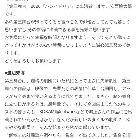
「第三舞台」2026『パレイドリア』に出演致します、安西慎太郎
です。
あの第三舞台が帰ってくると言うことで俳優としてとても嬉しく
思いますし その作品に出演できる事を光栄に思います。
お客様にとって幸福な時間となりますよう、そしてそれが我々に
とってもかけがえのない時間になりますように誠心誠意努めて参
ります。
どうぞよろしくお願いします。
■渡辺芳博
第三舞台は、虚構の劇団にいた私にとってまさに先輩劇団。第三
舞台の作品は、映像で、先輩たちの表情に仕草、台詞回し、アッ
プから全身まで食い入るように観てきました。まさか一緒の舞台
に立つ日が来るとは…感無量です。そして今回集まった他のキャ
ストの皆さんも、KOKAMI@networkなどで鴻上さんの作品にご出
演されていたかたばかり。なんだか新しいスタイルの劇団？ ゆ
るやかな劇団？ そんな始まりを密かに感じています。
「解散」の対義語を調べたら「集合」が出てきました。集合公演