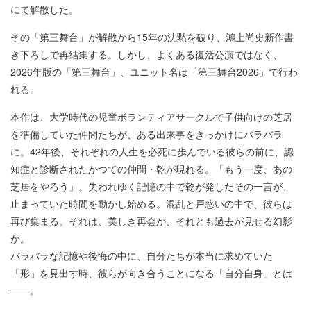
にて解散した。
その「第三舞台」が解散から15年の沈黙を破り、鴻上尚史新作書
き下ろしで再結集する。しかし、よくある復活公演ではなく、
2026年版の「第三舞台」、ユニット名は「第三舞台2026」で行わ
れる。
本作は、大学時代の児童ボランティアサークルで子供向けの芝居
を準備していた仲間たちが、ある出来事をきっかけにバラバラ
に。42年後、それぞれの人生を必死に歩んでいる彼らの前に、認
知症と診断されたかつての仲間・乾が現れる。「もう一度、あの
芝居をやろう」。失われゆく記憶の中で乾が発したその一言が、
止まっていた時間を動かし始める。混乱と戸惑いの中で、彼らは
再び集まる。それは、美しき再会か、それとも過去が見せる幻影
か。
バラバラな記憶や後悔の中に、自分たちが本当に求めていた
「形」を見出す時、彼らが向き合うことになる「自分自身」とは
——。