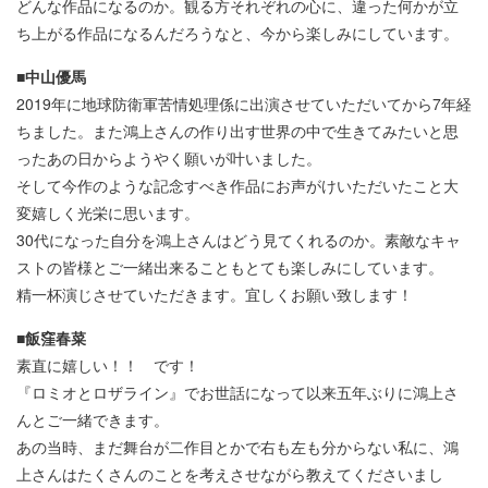
どんな作品になるのか。観る方それぞれの心に、違った何かが立
ち上がる作品になるんだろうなと、今から楽しみにしています。
■中山優馬
2019年に地球防衛軍苦情処理係に出演させていただいてから7年経
ちました。また鴻上さんの作り出す世界の中で生きてみたいと思
ったあの日からようやく願いが叶いました。
そして今作のような記念すべき作品にお声がけいただいたこと大
変嬉しく光栄に思います。
30代になった自分を鴻上さんはどう見てくれるのか。素敵なキャ
ストの皆様とご一緒出来ることもとても楽しみにしています。
精一杯演じさせていただきます。宜しくお願い致します！
■飯窪春菜
素直に嬉しい！！ です！
『ロミオとロザライン』でお世話になって以来五年ぶりに鴻上さ
んとご一緒できます。
あの当時、まだ舞台が二作目とかで右も左も分からない私に、鴻
上さんはたくさんのことを考えさせながら教えてくださいまし