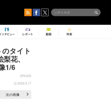
トのタイト
田絵梨花、
1/6
SPICER
2026.5.17
次の画像