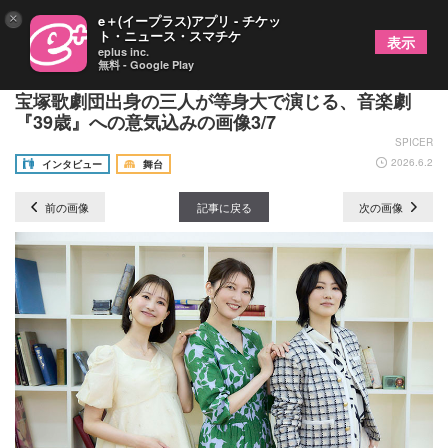
×
e＋(イープラス)アプリ - チケッ
ト・ニュース・スマチケ
表示
eplus inc.
無料 - Google Play
朝夏まなと×七海ひろき×夢咲ねねにインタビュー
宝塚歌劇団出身の三人が等身大で演じる、音楽劇
『39歳』への意気込みの画像3/7
SPICER
2026.6.2
インタビュー
舞台
前の画像
記事に戻る
次の画像