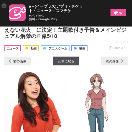
×
e＋(イープラス)アプリ - チケッ
ト・ニュース・スマチケ
表示
eplus inc.
無料 - Google Play
映画『君と花火と約束と』の主題歌はtimelesz「消
えない花火」に決定！主題歌付き予告＆メインビジ
ュアル解禁の画像5/10
SPICER
2026.5.19
ニュース
動画
アニメ/ゲーム
映画
前の画像
記事に戻る
次の画像