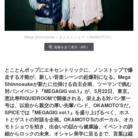
Mega Shinnosuke × オカモトショウ（OKAMOTO'S）
画像を全て表示（6件）
とことんポップにエキセントリックに、ノンストップで爆
走する才能が、新しい音楽シーンの起爆剤になる。Mega
Shinnosukeが新たに仕掛ける自主企画、ツーマンで挑む
対バンイベント『MEGAGIG vol.1』が、5月22日、東京。
恵比寿RIQUIDROOMで開催される。栄えある対バン第一
号は、以前から親交の厚い先輩バンド、OKAMOTO’Sだ。
SPICEでは『MEGAGIG vol.1』を盛り上げるべく、ホス
トとゲストの対談を企画。OKAMOTO’Sのボーカル、オカ
モトショウを招き、出会いの話から健康論、イベントの詳
細からロックの未来、オシャレ美学に至るまで、言葉は縦