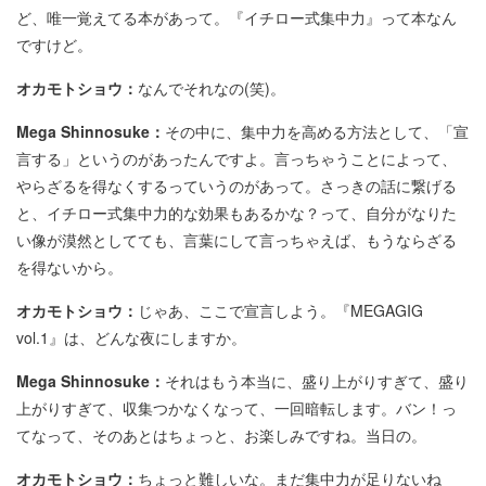
ど、唯一覚えてる本があって。『イチロー式集中力』って本なん
ですけど。
オカモトショウ：
なんでそれなの(笑)。
Mega Shinnosuke：
その中に、集中力を高める方法として、「宣
言する」というのがあったんですよ。言っちゃうことによって、
やらざるを得なくするっていうのがあって。さっきの話に繋げる
と、イチロー式集中力的な効果もあるかな？って、自分がなりた
い像が漠然としてても、言葉にして言っちゃえば、もうならざる
を得ないから。
オカモトショウ：
じゃあ、ここで宣言しよう。『MEGAGIG
vol.1』は、どんな夜にしますか。
Mega Shinnosuke：
それはもう本当に、盛り上がりすぎて、盛り
上がりすぎて、収集つかなくなって、一回暗転します。バン！っ
てなって、そのあとはちょっと、お楽しみですね。当日の。
オカモトショウ：
ちょっと難しいな。まだ集中力が足りないね