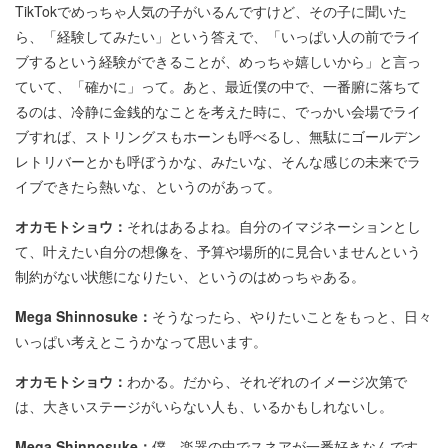
TikTokでめっちゃ人気の子がいるんですけど、その子に聞いた
ら、「経験してみたい」という答えで、「いっぱい人の前でライ
ブするという経験ができることが、めっちゃ嬉しいから」と言っ
ていて、「確かに」って。あと、最近僕の中で、一番腑に落ちて
るのは、冷静に金銭的なことを考えた時に、でっかい会場でライ
ブすれば、ストリングスもホーンも呼べるし、無駄にゴールデン
レトリバーとかも呼ぼうかな、みたいな、そんな感じの未来でラ
イブできたら熱いな、というのがあって。
オカモトショウ：
それはあるよね。自分のイマジネーションとし
て、叶えたい自分の想像を、予算や場所的に見合いませんという
制約がない状態になりたい、というのはめっちゃある。
Mega Shinnosuke：
そうなったら、やりたいことをもっと、日々
いっぱい考えとこうかなって思います。
オカモトショウ：
わかる。だから、それぞれのイメージ次第で
は、大きいステージがいらない人も、いるかもしれないし。
Mega Shinnosuke：
僕、楽器の中でスネアが一番好きなんです。