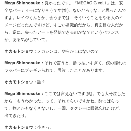
Mega Shinnosuke：
良かったです。『MEGAGIG vol.1』は、安
全なパーティーになりそうです(笑)。ないだろうな、と思ったんで
すよ。レイジくんとか、会うまでは、そういうことをやる人のイ
メージだったんですけど、すごい常識的だから。真面目な人だか
ら、逆に、尖ったアートを発信できるのかな？というバランス
が、ある気がしていて。
オカモトショウ：
メガシンは、やらかしはないの？
Mega Shinnosuke：
それで言うと、酔っ払いすぎて、僕の憧れの
ラッパーにブチギレられて、号泣したことがあります。
オカモトショウ：
誰？
Mega Shinnosuke：
ここでは言えないです(笑)。でも大号泣した
から「もうわかった」って。それぐらいですかね。酔っぱらっ
て、物とかもなくさないし。一回、タクシーに眼鏡忘れたけど、
出てきたり。
オカモトショウ：
小さっ。