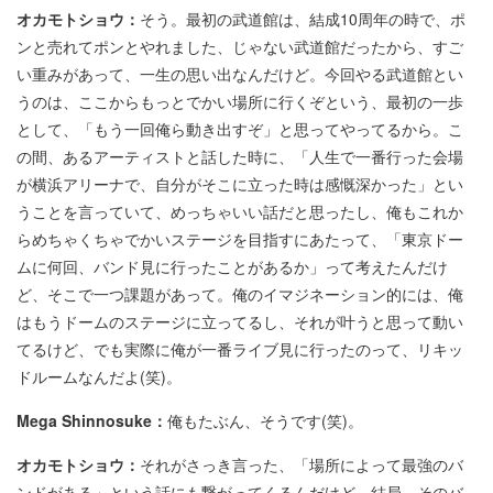
オカモトショウ：
そう。最初の武道館は、結成10周年の時で、ポ
ンと売れてポンとやれました、じゃない武道館だったから、すご
い重みがあって、一生の思い出なんだけど。今回やる武道館とい
うのは、ここからもっとでかい場所に行くぞという、最初の一歩
として、「もう一回俺ら動き出すぞ」と思ってやってるから。こ
の間、あるアーティストと話した時に、「人生で一番行った会場
が横浜アリーナで、自分がそこに立った時は感慨深かった」とい
うことを言っていて、めっちゃいい話だと思ったし、俺もこれか
らめちゃくちゃでかいステージを目指すにあたって、「東京ドー
ムに何回、バンド見に行ったことがあるか」って考えたんだけ
ど、そこで一つ課題があって。俺のイマジネーション的には、俺
はもうドームのステージに立ってるし、それが叶うと思って動い
てるけど、でも実際に俺が一番ライブ見に行ったのって、リキッ
ドルームなんだよ(笑)。
Mega Shinnosuke：
俺もたぶん、そうです(笑)。
オカモトショウ：
それがさっき言った、「場所によって最強のバ
ンドがある」という話にも繋がってくるんだけど。結局、そのバ