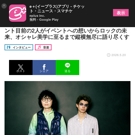
×
e＋(イープラス)アプリ - チケッ
ト・ニュース・スマチケ
表示
eplus inc.
無料 - Google Play
Mega Shinnosuke × オカモトショウ 対バンイベ
ント目前の2人がイベントへの想いからロックの未
来、オシャレ美学に至るまで縦横無尽に語り尽くす
インタビュー
音楽
2026.5.20
ポスト
シェア
送る