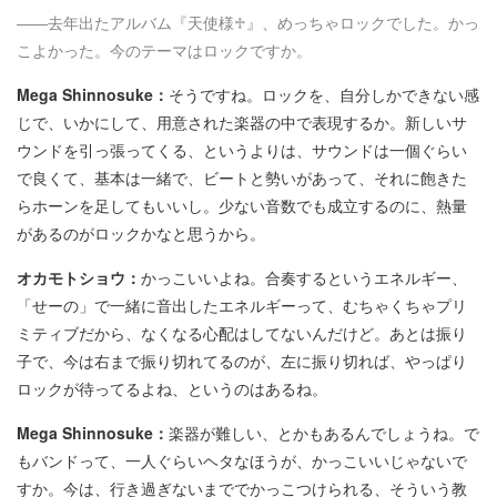
――去年出たアルバム『天使様♱』、めっちゃロックでした。かっ
こよかった。今のテーマはロックですか。
Mega Shinnosuke：
そうですね。ロックを、自分しかできない感
じで、いかにして、用意された楽器の中で表現するか。新しいサ
ウンドを引っ張ってくる、というよりは、サウンドは一個ぐらい
で良くて、基本は一緒で、ビートと勢いがあって、それに飽きた
らホーンを足してもいいし。少ない音数でも成立するのに、熱量
があるのがロックかなと思うから。
オカモトショウ：
かっこいいよね。合奏するというエネルギー、
「せーの」で一緒に音出したエネルギーって、むちゃくちゃプリ
ミティブだから、なくなる心配はしてないんだけど。あとは振り
子で、今は右まで振り切れてるのが、左に振り切れば、やっぱり
ロックが待ってるよね、というのはあるね。
Mega Shinnosuke：
楽器が難しい、とかもあるんでしょうね。で
もバンドって、一人ぐらいヘタなほうが、かっこいいじゃないで
すか。今は、行き過ぎないまででかっこつけられる、そういう教