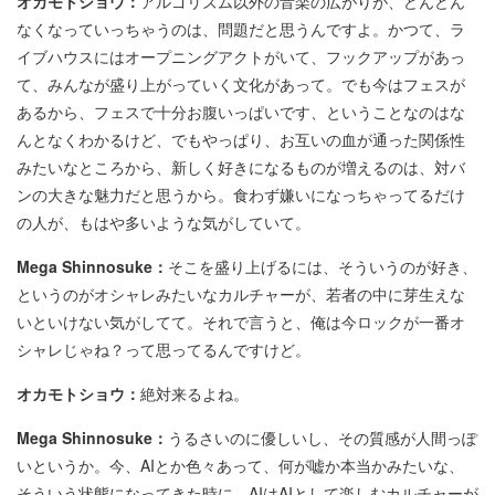
オカモトショウ：
アルゴリズム以外の音楽の広がりが、どんどん
なくなっていっちゃうのは、問題だと思うんですよ。かつて、ラ
イブハウスにはオープニングアクトがいて、フックアップがあっ
て、みんなが盛り上がっていく文化があって。でも今はフェスが
あるから、フェスで十分お腹いっぱいです、ということなのはな
んとなくわかるけど、でもやっぱり、お互いの血が通った関係性
みたいなところから、新しく好きになるものが増えるのは、対バ
ンの大きな魅力だと思うから。食わず嫌いになっちゃってるだけ
の人が、もはや多いような気がしていて。
Mega Shinnosuke：
そこを盛り上げるには、そういうのが好き、
というのがオシャレみたいなカルチャーが、若者の中に芽生えな
いといけない気がしてて。それで言うと、俺は今ロックが一番オ
シャレじゃね？って思ってるんですけど。
オカモトショウ：
絶対来るよね。
Mega Shinnosuke：
うるさいのに優しいし、その質感が人間っぽ
いというか。今、AIとか色々あって、何が嘘か本当かみたいな、
そういう状態になってきた時に、AIはAIとして楽しむカルチャーが