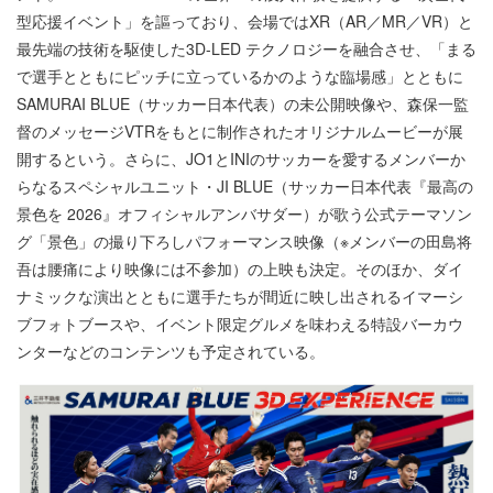
型応援イベント」を謳っており、会場ではXR（AR／MR／VR）と
最先端の技術を駆使した3D-LED テクノロジーを融合させ、「まる
で選手とともにピッチに立っているかのような臨場感」とともに
SAMURAI BLUE（サッカー日本代表）の未公開映像や、森保一監
督のメッセージVTRをもとに制作されたオリジナルムービーが展
開するという。さらに、JO1とINIのサッカーを愛するメンバーか
らなるスペシャルユニット・JI BLUE（サッカー日本代表『最高の
景色を 2026』オフィシャルアンバサダー）が歌う公式テーマソン
グ「景色」の撮り下ろしパフォーマンス映像（※メンバーの田島将
吾は腰痛により映像には不参加）の上映も決定。そのほか、ダイ
ナミックな演出とともに選手たちが間近に映し出されるイマーシ
ブフォトブースや、イベント限定グルメを味わえる特設バーカウ
ンターなどのコンテンツも予定されている。