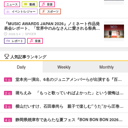
ニュース
動画
音楽
イベント/レジャー
スポーツ
『MUSIC AWARDS JAPAN 2026』ノミネート作品発
表会レポート、「世界中のみなさんに愛される祭典…
2026.5.4 ｜ SPICER
レポート
音楽
人気記事ランキング
Daily
Weekly
Monthly
堂本光一演出、6名のジュニアメンバーらが出演する『百…
1
位
堀ちえみ 「もっと歌っていればよかった」という後悔は…
2
位
横山だいすけ、石田泰尚ら 親子で楽しむ”うた”から圧巻…
3
位
静岡県焼津市であらたな夏フェス『BON BON BON 2026…
4
位