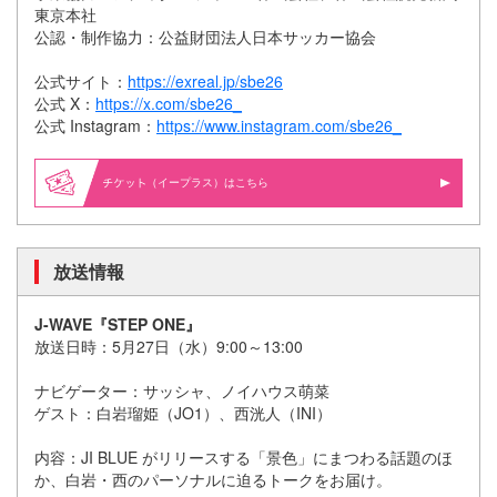
東京本社
公認・制作協力：公益財団法人日本サッカー協会
公式サイト：
https://exreal.jp/sbe26
公式 X：
https://x.com/sbe26_
公式 Instagram：
https://www.instagram.com/sbe26_
（イープラス）はこちら
放送情報
J-WAVE『STEP ONE』
放送日時：5月27日（水）9:00～13:00
ナビゲーター：サッシャ、ノイハウス萌菜
ゲスト：白岩瑠姫（JO1）、西洸人（INI）
内容：JI BLUE がリリースする「景色」にまつわる話題のほ
か、白岩・西のパーソナルに迫るトークをお届け。