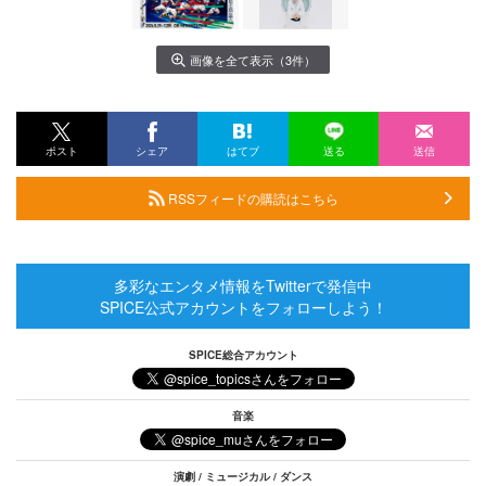
画像を全て表示（3件）
ポスト
シェア
はてブ
送る
送信
RSSフィードの購読はこちら
多彩なエンタメ情報をTwitterで発信中
SPICE公式アカウントをフォローしよう！
SPICE総合アカウント
音楽
演劇 / ミュージカル / ダンス