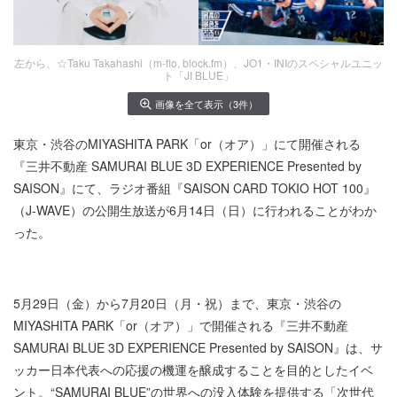
左から、☆Taku Takahashi（m-flo, block.fm）、JO1・INIのスペシャルユニッ
ト「JI BLUE」
画像を全て表示（3件）
東京・渋谷のMIYASHITA PARK「or（オア）」にて開催される
『三井不動産 SAMURAI BLUE 3D EXPERIENCE Presented by
SAISON』にて、ラジオ番組『SAISON CARD TOKIO HOT 100』
（J-WAVE）の公開生放送が6月14日（日）に行われることがわか
った。
5月29日（金）から7月20日（月・祝）まで、東京・渋谷の
MIYASHITA PARK「or（オア）」で開催される『三井不動産
SAMURAI BLUE 3D EXPERIENCE Presented by SAISON』は、サ
ッカー日本代表への応援の機運を醸成することを目的としたイベ
ント。“SAMURAI BLUE”の世界への没入体験を提供する「次世代