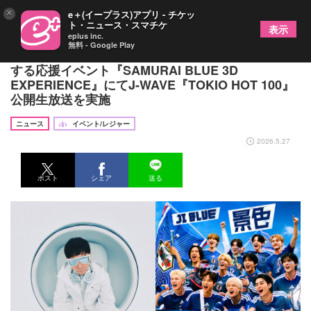
×
e＋(イープラス)アプリ - チケッ
ト・ニュース・スマチケ
表示
eplus inc.
無料 - Google Play
サッカー日本代表“SAMURAI BLUE”の世界に没入
する応援イベント『SAMURAI BLUE 3D
EXPERIENCE』にてJ-WAVE『TOKIO HOT 100』
公開生放送を実施
ニュース
イベント/レジャー
2026.5.27
ポスト
シェア
送る