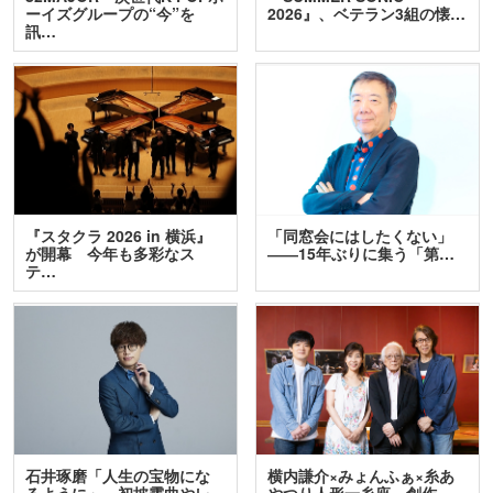
ーイズグループの“今”を
2026』、ベテラン3組の懐…
訊…
『スタクラ 2026 in 横浜』
「同窓会にはしたくない」
が開幕 今年も多彩なス
――15年ぶりに集う「第…
テ…
石井琢磨「人生の宝物にな
横内謙介×みょんふぁ×糸あ
るように」 初披露曲やレ
やつり人形一糸座 創作