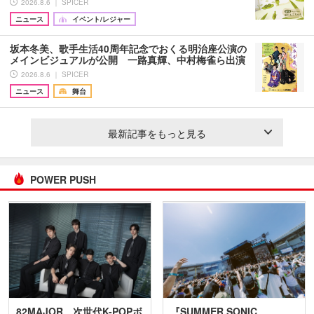
2026.8.6 ｜ SPICER
ニュース
イベント/レジャー
坂本冬美、歌手生活40周年記念でおくる明治座公演の
メインビジュアルが公開 一路真輝、中村梅雀ら出演
2026.8.6 ｜ SPICER
ニュース
舞台
最新記事をもっと見る
POWER PUSH
82MAJOR 次世代K-POPボ
『SUMMER SONIC