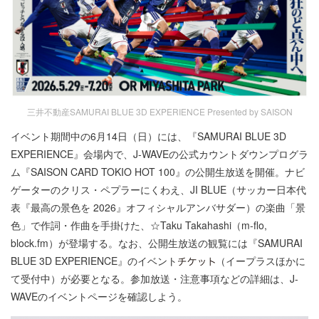
三井不動産SAMURAI BLUE 3D EXPERIENCE Presented by SAISON
イベント期間中の6月14日（日）には、『SAMURAI BLUE 3D
EXPERIENCE』会場内で、J-WAVEの公式カウントダウンプログラ
ム『SAISON CARD TOKIO HOT 100』の公開生放送を開催。ナビ
ゲーターのクリス・ペプラーにくわえ、JI BLUE（サッカー日本代
表『最高の景色を 2026』オフィシャルアンバサダー）の楽曲「景
色」で作詞・作曲を手掛けた、☆Taku Takahashi（m-flo,
block.fm）が登場する。なお、公開生放送の観覧には『SAMURAI
BLUE 3D EXPERIENCE』のイベント
（イープラスほかに
て受付中）が必要となる。参加放送・注意事項などの詳細は、J-
WAVEのイベントページを確認しよう。