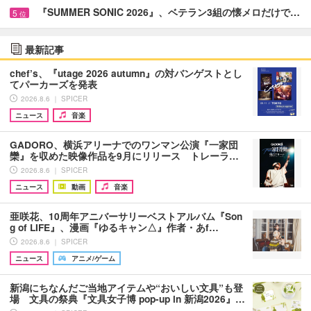
『SUMMER SONIC 2026』、ベテラン3組の懐メロだけで…
5
位
最新記事
chef’s、『utage 2026 autumn』の対バンゲストとし
てパーカーズを発表
2026.8.6 ｜ SPICER
ニュース
音楽
GADORO、横浜アリーナでのワンマン公演『一家団
欒』を収めた映像作品を9月にリリース トレーラ…
2026.8.6 ｜ SPICER
ニュース
動画
音楽
亜咲花、10周年アニバーサリーベストアルバム『Son
g of LIFE』、漫画『ゆるキャン△』作者・あf…
2026.8.6 ｜ SPICER
ニュース
アニメ/ゲーム
新潟にちなんだご当地アイテムや“おいしい文具”も登
場 文具の祭典『文具女子博 pop-up in 新潟2026』…