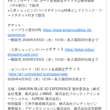
※セゾンカード・UC カード会員限定
は優待価格
（10％割引）で販売
※三井ショッピングパーク
は特典としてドリンク・フ
ード
付きで販売
：
・イープラス受付URL
https://eplus.jp/samuraiblue-3d-
experience/
一般販売 2026年5月6日（水）10:00～各入場回30分前まで
・三井ショッピングパーク
https://ticket.mitsui-
shopping-park.com/
一般販売 2026年5月6日（水）10:00～各入場回30分前まで
・セゾンカード・UC カード会員限定
https://w1.onlineticket.jp/sf/saison/web
2026年4月30日（木）12:00～各入場回30分前まで
主催：SAMURAI BLUE 3D EXPERIENCE 製作委員会（株式
会社電通、株式会社 J-WAVE、株式会社フロンティアインタ
ーナショナル、ExREAL 株式会社）
特別協賛：三井不動産株式会社、株式会社クレディセゾン
事業協力：アディダス ジャパン株式会社、株式会社読売新聞