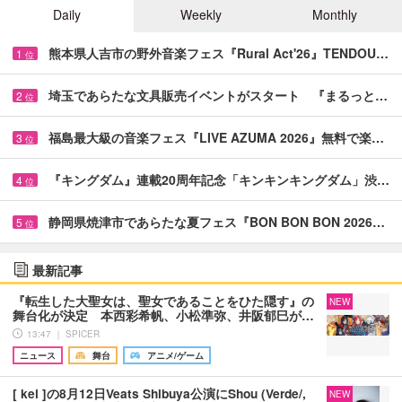
Daily
Weekly
Monthly
熊本県人吉市の野外音楽フェス『Rural Act'26』TENDOU…
1
位
埼玉であらたな文具販売イベントがスタート 『まるっと…
2
位
福島最大級の音楽フェス『LIVE AZUMA 2026』無料で楽…
3
位
『キングダム』連載20周年記念「キンキンキングダム」渋…
4
位
静岡県焼津市であらたな夏フェス『BON BON BON 2026…
5
位
最新記事
『転生した大聖女は、聖女であることをひた隠す』の
NEW
舞台化が決定 本西彩希帆、小松準弥、井阪郁巳が…
13:47 ｜ SPICER
ニュース
舞台
アニメ/ゲーム
[ kei ]の8月12日Veats Shibuya公演にShou (Verde/,
NEW