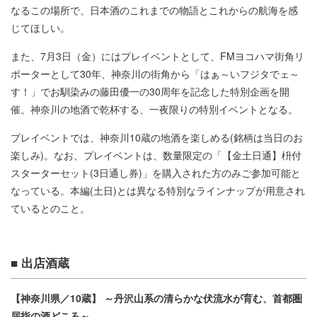
なるこの場所で、日本酒のこれまでの物語とこれからの航海を感
じてほしい。
また、7月3日（金）にはプレイベントとして、FMヨコハマ街角リ
ポーターとして30年、神奈川の街角から「はぁ～いフジタでェ～
す！」でお馴染みの藤田優一の30周年を記念した特別企画を開
催。神奈川の地酒で乾杯する、一夜限りの特別イベントとなる。
プレイベントでは、神奈川10蔵の地酒を楽しめる(銘柄は当日のお
楽しみ)。なお、プレイベントは、数量限定の「【金土日通】枡付
スターターセット(3日通し券)」を購入された方のみご参加可能と
なっている。本編(土日)とは異なる特別なラインナップが用意され
ているとのこと。
■ 出店酒蔵
【神奈川県／10蔵】 ～丹沢山系の清らかな伏流水が育む、首都圏
屈指の酒どころ～