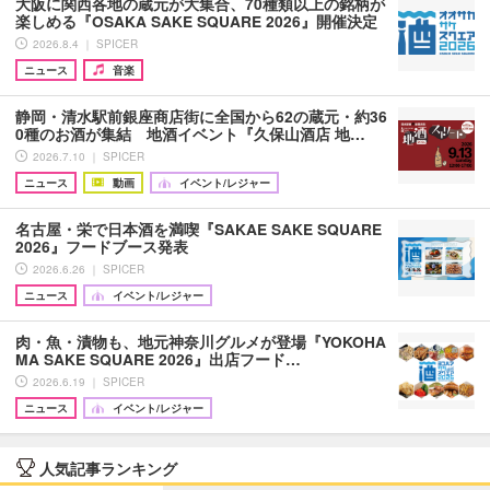
大阪に関西各地の蔵元が大集合、70種類以上の銘柄が
楽しめる『OSAKA SAKE SQUARE 2026』開催決定
2026.8.4 ｜ SPICER
ニュース
音楽
静岡・清水駅前銀座商店街に全国から62の蔵元・約36
0種のお酒が集結 地酒イベント『久保山酒店 地…
2026.7.10 ｜ SPICER
ニュース
動画
イベント/レジャー
名古屋・栄で日本酒を満喫『SAKAE SAKE SQUARE
2026』フードブース発表
2026.6.26 ｜ SPICER
ニュース
イベント/レジャー
肉・魚・漬物も、地元神奈川グルメが登場『YOKOHA
MA SAKE SQUARE 2026』出店フード…
2026.6.19 ｜ SPICER
ニュース
イベント/レジャー
人気記事ランキング