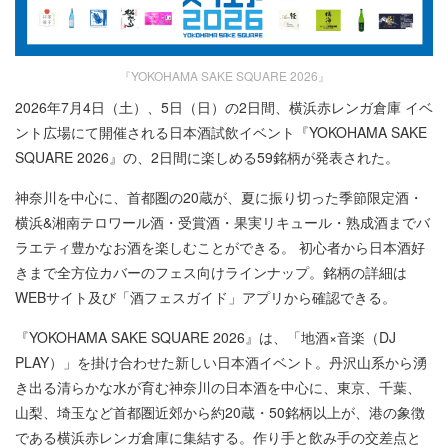
『YOKOHAMA SAKE SQUARE 2026』
2026年7月4日（土）、5日（日）の2日間、横浜赤レンガ倉庫 イベ
ント広場にて開催される日本酒試飲イベント『YOKOHAMA SAKE
SQUARE 2026』の、2日間に楽しめる59銘柄が発表された。
神奈川を中心に、首都圏の20蔵が、夏に振り切った季節限定酒・
横浜&湘南テロワール酒・受賞酒・果実リキュール・熟成酒までバ
ラエティ豊かなお酒を楽しむことができる。 初心者から日本酒好
きまで全方位カバーのフェス向けラインナップ。銘柄の詳細は
WEBサイト及び「酒フェスガイド」アプリから確認できる。
『YOKOHAMA SAKE SQUARE 2026』は、「地酒×音楽（DJ
PLAY）」を掛け合わせた新しい日本酒イベント。丹沢山系から湧
き出る清らかな水が育む神奈川の日本酒を中心に、東京、千葉、
山梨、埼玉など首都圏近郊から約20蔵・50銘柄以上が、港の象徴
である横浜赤レンガ倉庫に集結する。作り手と飲み手の交差点と