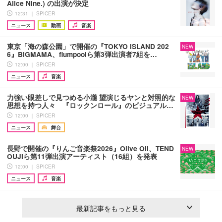
Alice Nine.) の出演が決定
12:31 ｜ SPICER
ニュース
動画
音楽
東京「海の森公園」で開催の『TOKYO ISLAND 202
NEW
6』BIGMAMA、flumpoolら第3弾出演者7組を…
12:00 ｜ SPICER
ニュース
音楽
力強い眼差しで見つめる小瀧 望演じるヤンと対照的な
NEW
思想を持つ人々 『ロックンロール』のビジュアル…
12:00 ｜ SPICER
ニュース
舞台
長野で開催の『りんご音楽祭2026』Olive Oil、TEND
NEW
OUJIら第11弾出演アーティスト（16組）を発表
12:00 ｜ SPICER
ニュース
音楽
最新記事をもっと見る