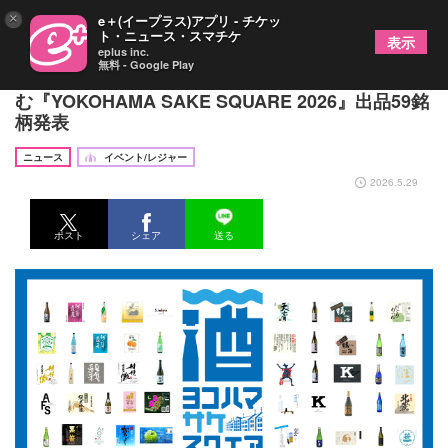
×
e＋(イープラス)アプリ - チケッ
ト・ニュース・スマチケ
表示
eplus inc.
無料 - Google Play
横浜赤レンガ倉庫で地酒×音楽（DJ PLAY）を楽し
む『YOKOHAMA SAKE SQUARE 2026』出品59銘
柄発表
ニュース
イベント/レジャー
2026.5.29
ポスト
シェア
送る