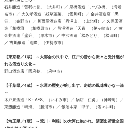
石井醸造「曽我の誉」（大井町）／ 泉橋酒造「いづみ橋」（海老
名市）／ 大矢孝酒造「残草蓬莱」（愛川町）／ 金井酒造店「黒
笹」（秦野市）／ 川西屋酒造店「丹澤山」（山北町）／ 久保田酒
造「相模灘」（相模原市）／ 熊澤酒造「天青」（茅ヶ崎市）／ 黄
金井酒造「盛升」（厚木市）／ 中沢酒造「松みどり」（松田町）
／ 吉川醸造「雨降」（伊勢原市）
【東京都／1蔵】 ～大都会の只中で、江戸の昔から脈々と受け継が
れる酒造り文化～
野口酒造店「國府鶴」（府中市）
【千葉県／4蔵】 ～水運の歴史が醸し出す、房総の風味豊かな一滴
～
木戸泉酒造「K・AFS」（いすみ市）／ 鍋店「仁勇」（神崎町）／
東灘醸造「鳴海」（勝浦市）／ 飯沼本家「甲子」（酒々井町）
【埼玉県／1蔵】 ～荒川・利根川の大河に抱かれ、清酒出荷量全国