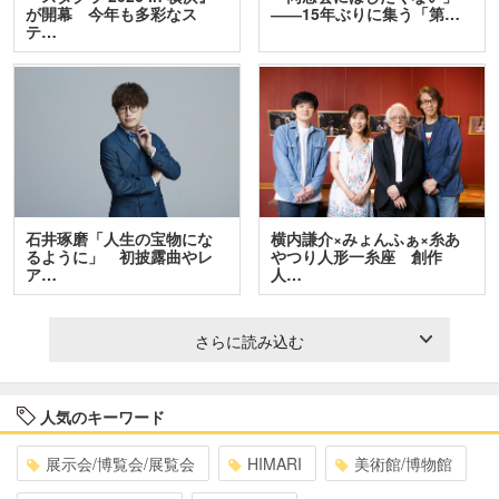
が開幕 今年も多彩なス
――15年ぶりに集う「第…
テ…
石井琢磨「人生の宝物にな
横内謙介×みょんふぁ×糸あ
るように」 初披露曲やレ
やつり人形一糸座 創作
ア…
人…
さらに読み込む
人気のキーワード
展示会/博覧会/展覧会
HIMARI
美術館/博物館