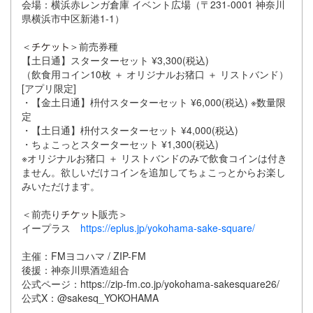
会場：横浜赤レンガ倉庫 イベント広場（〒231-0001 神奈川
県横浜市中区新港1-1）
＜
＞前売券種
【土日通】スターターセット ¥3,300(税込)
（飲食用コイン10枚 ＋ オリジナルお猪口 ＋ リストバンド）
[アプリ限定]
・【金土日通】枡付スターターセット ¥6,000(税込) ※数量限
定
・【土日通】枡付スターターセット ¥4,000(税込)
・ちょこっとスターターセット ¥1,300(税込)
※オリジナルお猪口 ＋ リストバンドのみで飲食コインは付き
ません。欲しいだけコインを追加してちょこっとからお楽し
みいただけます。
＜前売り
販売＞
イープラス
https://eplus.jp/yokohama-sake-square/
主催：FMヨコハマ / ZIP-FM
後援：神奈川県酒造組合
公式ページ：https://zip-fm.co.jp/yokohama-sakesquare26/
公式X：@sakesq_YOKOHAMA