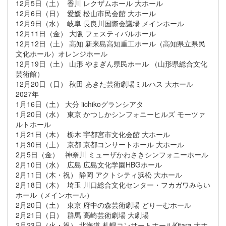
12月5日（土） 香川 レクザムホール 大ホール
12月6日（日） 愛媛 松山市民会館 大ホール
12月9日（水） 岐阜 長良川国際会議場 メインホール
12月11日（金） 大阪 フェスティバルホール
12月12日（土） 高知 新来島高知重工ホール（高知県立県民
文化ホール）オレンジホール
12月19日（土） 山形 やまぎん県民ホール （山形県総合文化
芸術館）
12月20日（日） 秋田 あきた芸術劇場ミルハス 大ホール
2027年
1月16日（土） 大分 iichikoグランシアタ
1月20日（水） 東京 かつしかシンフォニーヒルズ モーツァ
ルトホール
1月21日（木） 栃木 宇都宮市文化会館 大ホール
1月30日（土） 京都 京都コンサートホール 大ホール
2月5日（金） 神奈川 ミューザかわさきシンフォニーホール
2月10日（水） 広島 広島文化学園HBGホール
2月11日（木・祝） 静岡 アクトシティ浜松 大ホール
2月18日（木） 埼玉 川口総合文化センター・フカガワみらい
ホール（メインホール）
2月20日（土） 東京 府中の森芸術劇場 どりーむホール
2月21日（日） 群馬 高崎芸術劇場 大劇場
2月23日（火・祝） 北海道 札幌コンサートホールKitara 大ホ