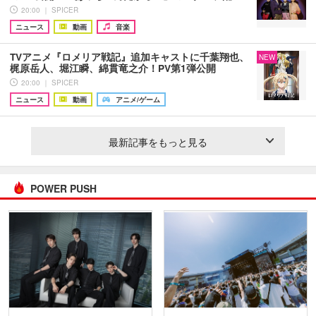
20:00 ｜ SPICER
ニュース
動画
音楽
TVアニメ『ロメリア戦記』追加キャストに千葉翔也、
NEW
梶原岳人、堀江瞬、綿貫竜之介！PV第1弾公開
20:00 ｜ SPICER
ニュース
動画
アニメ/ゲーム
最新記事をもっと見る
POWER PUSH