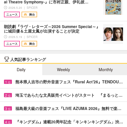
al Theatre Symphony-』に市村正親、伊礼彼…
2026.5.20 ｜ SPICER
ニュース
舞台
朗読劇『ラヴ・レターズ～2026 Summer Special～』
に城田優＆土屋太鳳が出演することが決定
2026.5.19 ｜ SPICER
ニュース
舞台
人気記事ランキング
Daily
Weekly
Monthly
熊本県人吉市の野外音楽フェス『Rural Act'26』TENDOU…
1
位
埼玉であらたな文具販売イベントがスタート 『まるっと…
2
位
福島最大級の音楽フェス『LIVE AZUMA 2026』無料で楽…
3
位
『キングダム』連載20周年記念「キンキンキングダム」渋…
4
位