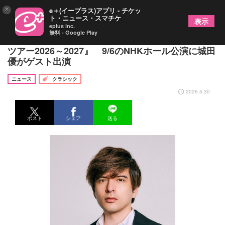
×
e＋(イープラス)アプリ - チケッ
ト・ニュース・スマチケ
表示
eplus inc.
無料 - Google Play
『高嶋ちさ子 12人のヴァイオリニスト コンサート
ツアー2026～2027』 9/6のNHKホール公演に城田
優がゲスト出演
ニュース
クラシック
2026.5.30
ポスト
シェア
送る