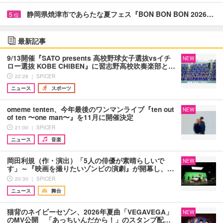
静岡県焼津市であらたな夏フェス『BON BON BON 2026…
5
位
最新記事
9/13開催『SATO presents 高校野球女子選抜vsイチ
NEW
ロー選抜 KOBE CHIBEN』に習志野高校吹奏楽部と…
22:28 ｜ SPICER
ニュース
スポーツ
omeme tenten、今年最後のワンマンライブ『ten out
NEW
of ten 〜one man〜』を11月に開催決定
21:00 ｜ SPICER
ニュース
音楽
岡田利規（作・演出）「5人の俳優が素晴らしいで
NEW
す」～『映画を撮りたいゾンビの演劇』が開幕し、…
20:30 ｜ SPICER
ニュース
舞台
猫背のネイビーセゾン、2026年夏曲「VEGAVEGA」
NEW
のMV公開 「あっちいんだから！」のスタンプ配…