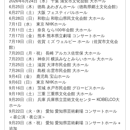
2026年6月24日（水） 千葉 浦安市文化会館 大ホール
6月25日（木） 徳島 あわぎんホール（徳島県郷土文化会館）
6月27日（土） 大阪 フェスティバルホール
6月28日（日） 和歌山 和歌山県民文化会館 大ホール
7月1日（水） 東京 NHKホール
7月11日（土） 奈良 なら100年会館 大ホール
7月17日（金） 熊本 熊本県立劇場 コンサートホール
7月19日（日） 佐賀 ミズ ウェルビー ホール（佐賀市文化会
館）
7月20日（月・祝） 長崎 アルカス佐世保 大ホール
7月23日（木） 神奈川 横浜みなとみらいホール 大ホール
7月25日（土） 滋賀 大津市民会館 大ホール
7月26日（日） 島根 出雲市民会館 大ホール
9月4日（金） 鹿児島 宝山ホール
9月6日（日） 東京 NHKホール
9月16日（水） 茨城 水戸市民会館 グロービスホール
9月19日（土） 三重 三重県文化会館 大ホール
9月20日（日） 兵庫 兵庫県立芸術文化センター KOBELCO大
ホール
9月22日（火・休） 愛知 愛知県芸術劇場 コンサートホール
＜昼公演・夜公演＞
9月23日（水・祝） 愛知 愛知県芸術劇場 コンサートホール ※
追加