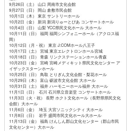
9月26日（土） 山口 周南市文化会館
9月27日（日） 岡山 倉敷市民会館
10月1日（木） 東京 サントリーホール
10月2日（金） 新潟 新潟りゅーとぴあ コンサートホール
10月4日（日） 山梨 YCC県民文化ホール 大ホール
10月11日（日） 福岡 福岡シンフォニーホール（アクロス福
岡）
10月12日（月・祝） 東京 J:COMホール八王子
10月17日（土） 宮城 東京エレクトロンホール宮城
10月18日（日） 青森 リンクステーションホール青森
10月23日（金） 宮崎 宮崎メディキット県民文化センター ア
イザックスターンホール
10月25日（日） 鳥取 とりぎん文化会館・梨花ホール
10月29日（木） 富山 砺波市文化会館 大ホール
10月31日（土） 福井 ハーモニーホール福井 大ホール
11月1日（日） 石川 石川県立音楽堂 コンサートホール
11月3日（火・祝） 長野 ホクト文化ホール（長野県県民文化
会館）大ホール
11月6日（金） 埼玉 大宮ソニックシティ 大ホール
11月8日（日） 岩手 盛岡市民文化ホール大ホール
11月13日（金） 福島 けんしん郡山文化センター（郡山市民
文化センター）大ホール