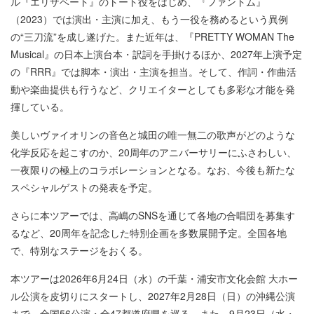
ル『エリザベート』のトート役をはじめ、『ファントム』
（2023）では演出・主演に加え、もう一役を務めるという異例
の“三刀流”を成し遂げた。また近年は、『PRETTY WOMAN The
Musical』の日本上演台本・訳詞を手掛けるほか、2027年上演予定
の『RRR』では脚本・演出・主演を担当。そして、作詞・作曲活
動や楽曲提供も行うなど、クリエイターとしても多彩な才能を発
揮している。
美しいヴァイオリンの音色と城田の唯一無二の歌声がどのような
化学反応を起こすのか、20周年のアニバーサリーにふさわしい、
一夜限りの極上のコラボレーションとなる。なお、今後も新たな
スペシャルゲストの発表を予定。
さらに本ツアーでは、高嶋のSNSを通じて各地の合唱団を募集す
るなど、20周年を記念した特別企画を多数展開予定。全国各地
で、特別なステージをおくる。
本ツアーは2026年6月24日（水）の千葉・浦安市文化会館 大ホー
ル公演を皮切りにスタートし、2027年2月28日（日）の沖縄公演
まで、全国56公演・全47都道府県を巡る。また、9月23日（水・