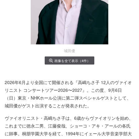
城田優
画像を全て表示（4件）
2026年6月より全国にて開催される『高嶋ちさ子 12人のヴァイオ
リニスト コンサートツアー2026〜2027』。この度、9月6日
（日）東京・NHKホール公演に第二弾スペシャルゲストとして、
城田優がゲスト出演することが発表された。
ヴァイオリニスト・高嶋ちさ子は、6歳からヴァイオリンを始め、
これまでに徳永二男、江藤俊哉、ショーコ・アキ・アールの各氏
に師事。桐朋学園大学を経て、1994年にイェール大学音楽学部大