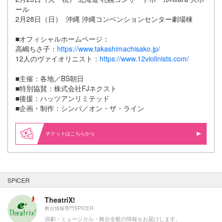
ール
2月28日（日） 沖縄 沖縄コンベンションセンター劇場棟
■オフィシャルホームページ：
高嶋ちさ子：
https://www.takashimachisako.jp/
12人のヴァイオリニスト：
https://www.12violinists.com/
■主催：各地／BS朝日
■特別協賛：株式会社FJネクスト
■後援：ハッツアンリミテッド
■企画・制作：シンバ／オン・ザ・ライン
はこちらから
SPICER
TheatriX!
舞台情報専門SPICER
演劇・ミュージカル・舞台全般の情報をお届けします。