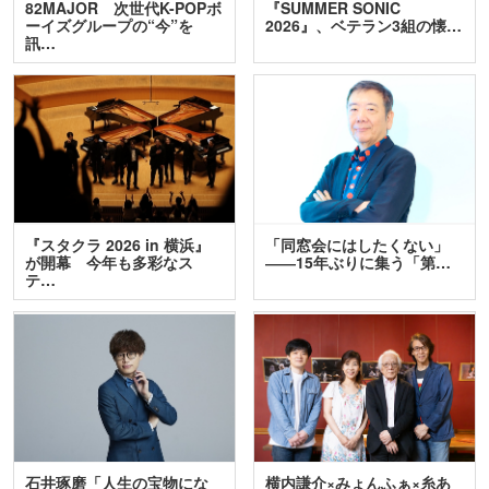
82MAJOR 次世代K-POPボ
『SUMMER SONIC
ーイズグループの“今”を
2026』、ベテラン3組の懐…
訊…
『スタクラ 2026 in 横浜』
「同窓会にはしたくない」
が開幕 今年も多彩なス
――15年ぶりに集う「第…
テ…
石井琢磨「人生の宝物にな
横内謙介×みょんふぁ×糸あ