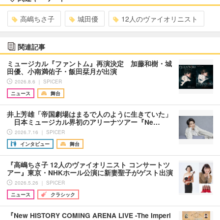
高嶋ちさ子
城田優
12人のヴァイオリニスト
関連記事
ミュージカル『ファントム』再演決定 加藤和樹・城
田優、小南満佑子・飯田栞月が出演
2026.8.6 ｜ SPICER
ニュース
舞台
井上芳雄「帝国劇場はまるで人のように生きていた」
日本ミュージカル界初のアリーナツアー『Ne…
2026.7.16 ｜ SPICER
インタビュー
舞台
『高嶋ちさ子 12人のヴァイオリニスト コンサートツ
アー』東京・NHKホール公演に新妻聖子がゲスト出演
2026.5.26 ｜ SPICER
ニュース
クラシック
『New HISTORY COMING ARENA LIVE -The Imperi