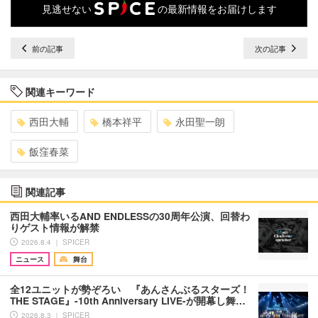
見逃せない
の最新情報をお届けします
前の記事
次の記事
関連キーワード
西田大輔
橋本祥平
永田聖一朗
飯窪春菜
関連記事
西田大輔率いるAND ENDLESSの30周年公演、回替わ
りゲスト情報が解禁
2026.8.4 ｜ SPICER
ニュース
舞台
全12ユニットが勢ぞろい 『あんさんぶるスターズ！
THE STAGE』-10th Anniversary LIVE-が開幕し舞…
2026.8.3 ｜ SPICER