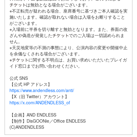
は無効となる場合がございます。
※不正転売が疑われる場合、座席番号に基づきご本人確認を実
施いたします。確認が取れない場合は入場をお断りすること
がございます。
※入場前に半券を切り離すと無効となります。また、券面の改
ざんや偽造が発覚した
でのご入場は一切認められま
せん。
※天災地変等の不測の事態により、公演内容の変更や開催中止
を余儀なくされる場合がございます。
※
に関する不明点は、お買い求めいただいたプレイガ
イド窓口までお問い合わせください。
公式 SNS
【公式 HP アドレス】
https://www.andendless.com/anti/
【X（旧 Twitter）アカウント】
https://x.com/ANDENDLESS_of
【企画】AND ENDLESS
【制作】DisGOONie／Office ENDLESS
(C)ANDENDLESS