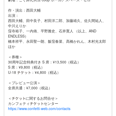
作・演出：西田大輔
出演：
西田大輔、田中良子、村田洋二郎、加藤靖久、佐久間祐人、
中川えりか
窪寺裕子、一内侑、平野雅史、石井寛人 （以上、AND
ENDLESS）
橋本祥平、永田聖一朗、飯窪春菜、髙橋かれん、木村光太郎
ほか
＜券種＞
30周年記念特典付き S 席：¥13,500（税込）
S 席：¥9,800（税込）
U-18
：¥4,800（税込）
＜プレビュー公演＞
全席共通：¥7,000（税込）
＜
に関するお問合せ＞
カンフェティ
センター
https://www.confetti-web.com/contacts