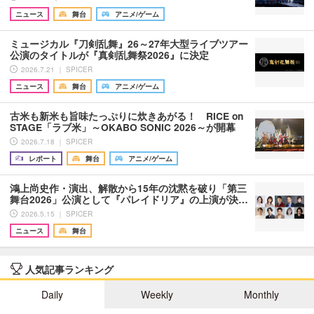
ニュース
舞台
アニメ/ゲーム
ミュージカル『刀剣乱舞』26～27年大型ライブツアー
公演のタイトルが『真剣乱舞祭2026』に決定
2026.7.21 ｜ SPICER
ニュース
舞台
アニメ/ゲーム
古米も新米も旨味たっぷりに炊きあがる！ RICE on
STAGE「ラブ米」～OKABO SONIC 2026～が開幕
2026.7.18 ｜ SPICER
レポート
舞台
アニメ/ゲーム
鴻上尚史作・演出、解散から15年の沈黙を破り「第三
舞台2026」公演として『パレイドリア』の上演が決…
2026.5.15 ｜ SPICER
ニュース
舞台
人気記事ランキング
Daily
Weekly
Monthly