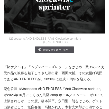
123seasons AND ENDLESS『Anti Clockwise sprinter』
（C)ANDENDLESS
画像を全て表示（8件）
「賭ケグルイ」「ヘブンバーンズレッド」をはじめ、数々の2.5次
元作品で観客を魅了してきた演出家・西田大輔。その旗揚げ劇団
であるAND ENDLESSが、2026年に結成30周年を迎える。
記念公演 123seasons AND ENDLESS『Anti Clockwise sprinter』
が2026年10月にこくみん共済 coop ホール／スペース・ゼロにて
上演されるが、この度、橋本祥平、永田聖一朗をはじめ、ゲスト
出演者として、飯窪春菜、髙橋かれん、木村光太郎が出演するこ