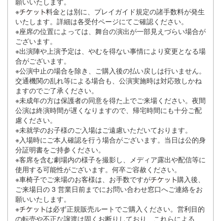
願いいたします。
※
料金とは別に、プレイガイド規定の諸手数料が発生
いたします。詳細は各受付ページにてご確認ください。
※座席の位置によっては、舞台の演出が一部見えづらい場合が
ございます。
※出演陣や上演予定は、やむを得ない事情により変更となる場
合がございます。
※公演中止の場合を除き、ご購入後の払い戻しは行いません。
交通機関の乱れ等による場合も、公演実施時は対応致しかね
ますのでご了承ください。
※未成年の方は保護者の同意を得た上でご来場ください。夜間
公演は終演時間が遅くなりますので、帰宅時間にも十分ご配
慮ください。
※未就学のお子様のご入場はご遠慮いただいております。
※入場時にご本人確認を行う場合がございます。当日は公的身
分証明書をご持参ください。
※客席を含む劇場内の様子を撮影し、メディア露出や配信等に
使用する可能性がございます。何卒ご容赦ください。
※車椅子でご来場のお客様は、お手数ですが
購入後、
ご来場日の 3 営業日前までにお問い合わせ窓口へご連絡をお
願いいたします。
※
は必ず正規販売ルートでご購入ください。営利目的
の転売や不正な譲渡は固くお断りしており、これらによる