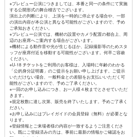
※プレビュー公演につきましては、本番と同一の条件にて実施
する公開形式の舞台稽古でございます。
演出上の判断により、上演を一時的に停止する場合や、一部
の演出内容が本公演と異なる可能性がございますので、予め
ご承知おきください。
※プレビュー公演では、機材の設置やカメラ配置の都合上、周
辺のお座席へご案内する場合がございます。
※機材による動作音や光が生じるほか、記録撮影等のためスタ
ッフが座席付近を移動する可能性がございます。何卒ご容赦
ください。
※U-18
をご利用のお客様は、入場時に年齢のわかる
「公的身分証明書」のご提示をお願い申し上げます。ご提示
いただけない場合、一般料金との差額をお支払いいただく可
能性がございますので、予めご了承ください。
※一回のお申し込みにつき、お一人様４枚までとさせていただ
きます。
※規定枚数に達し次第、販売を終了いたします。予めご了承く
ださい。
※お申し込みにはプレイガイドの会員登録（無料）が必要とな
ります。
※登録情報とご来場者様の内容が一致するようご注意くださ
い。既にご登録済みの方は、事前に最新の情報かご確認をお