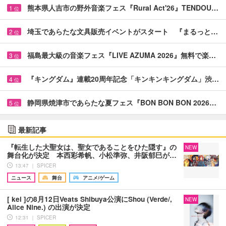
熊本県人吉市の野外音楽フェス『Rural Act'26』TENDOU…
1
位
埼玉であらたな文具販売イベントがスタート 『まるっと…
2
位
福島最大級の音楽フェス『LIVE AZUMA 2026』無料で楽…
3
位
『キングダム』連載20周年記念「キンキンキングダム」渋…
4
位
静岡県焼津市であらたな夏フェス『BON BON BON 2026…
5
位
最新記事
『転生した大聖女は、聖女であることをひた隠す』の
NEW
舞台化が決定 本西彩希帆、小松準弥、井阪郁巳が…
13:47 ｜ SPICER
ニュース
舞台
アニメ/ゲーム
[ kei ]の8月12日Veats Shibuya公演にShou (Verde/,
NEW
Alice Nine.) の出演が決定
12:31 ｜ SPICER