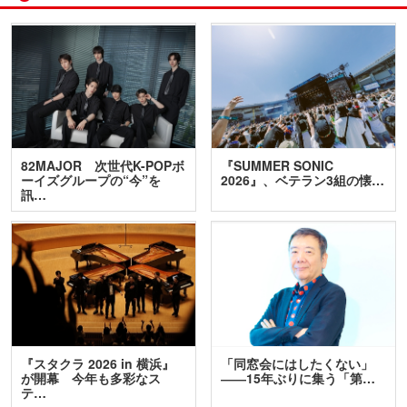
82MAJOR 次世代K-POPボ
『SUMMER SONIC
ーイズグループの“今”を
2026』、ベテラン3組の懐…
訊…
『スタクラ 2026 in 横浜』
「同窓会にはしたくない」
が開幕 今年も多彩なス
――15年ぶりに集う「第…
テ…