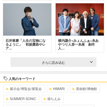
石井琢磨「人生の宝物にな
横内謙介×みょんふぁ×糸あ
るように」 初披露曲やレ
やつり人形一糸座 創作
ア…
人…
さらに読み込む
人気のキーワード
展示会/博覧会/展覧会
HIMARI
美術館/博物館
SUMMER SONIC
堀ちえみ