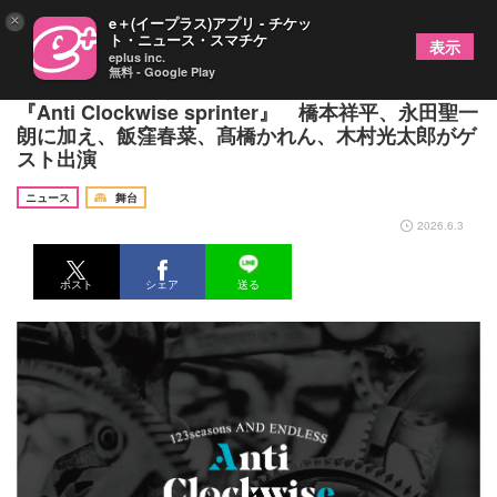
×
e＋(イープラス)アプリ - チケッ
ト・ニュース・スマチケ
表示
eplus inc.
無料 - Google Play
西田大輔が旗揚げしたAND ENDLESS記念公演
『Anti Clockwise sprinter』 橋本祥平、永田聖一
朗に加え、飯窪春菜、髙橋かれん、木村光太郎がゲ
スト出演
ニュース
舞台
2026.6.3
ポスト
シェア
送る