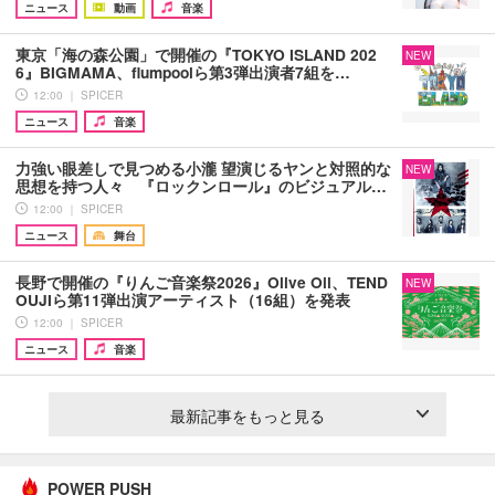
ニュース
動画
音楽
東京「海の森公園」で開催の『TOKYO ISLAND 202
NEW
6』BIGMAMA、flumpoolら第3弾出演者7組を…
12:00 ｜ SPICER
ニュース
音楽
力強い眼差しで見つめる小瀧 望演じるヤンと対照的な
NEW
思想を持つ人々 『ロックンロール』のビジュアル…
12:00 ｜ SPICER
ニュース
舞台
長野で開催の『りんご音楽祭2026』Olive Oil、TEND
NEW
OUJIら第11弾出演アーティスト（16組）を発表
12:00 ｜ SPICER
ニュース
音楽
最新記事をもっと見る
POWER PUSH