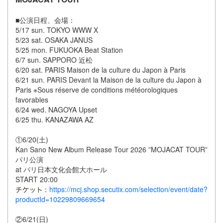
■公演日程、会場：
5/17 sun. TOKYO WWW X
5/23 sat. OSAKA JANUS
5/25 mon. FUKUOKA Beat Station
6/7 sun. SAPPORO 近松
6/20 sat. PARIS Maison de la culture du Japon à Paris
6/21 sun. PARIS Devant la Maison de la culture du Japon à
Paris ※Sous réserve de conditions météorologiques
favorables
6/24 wed. NAGOYA Upset
6/25 thu. KANAZAWA AZ
①6/20(土)
Kan Sano New Album Release Tour 2026 ”MOJACAT TOUR”
パリ公演
at パリ日本文化会館大ホール
START 20:00
：
https://mcj.shop.secutix.com/selection/event/date?
productId=10229809669654
②6/21(日)