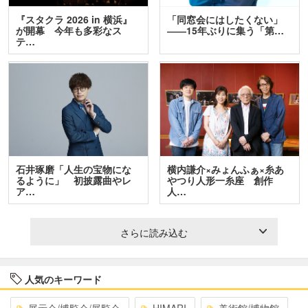
『スタクラ 2026 in 横浜』
「同窓会にはしたくない」
が開幕 今年も多彩なス
――15年ぶりに集う「第…
テ…
石井琢磨「人生の宝物にな
横内謙介×みょんふぁ×糸あ
るように」 初披露曲やレ
やつり人形一糸座 創作
ア…
人…
さらに読み込む
人気のキーワード
展示会/博覧会/展覧会
HIMARI
美術館/博物館