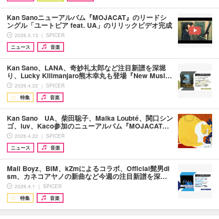
Kan Sanoニューアルバム『MOJACAT』のリードシ
ングル「ユートピア feat. UA」のリリックビデオ完成
2026.5.13 ｜ SPICER
ニュース
音楽
Kan Sano、LANA、奇妙礼太郎など注目新譜を深堀
り、Lucky Kilimanjaro熊木幸丸も登場『New Musi…
2026.4.22 ｜ SPICER
特集
音楽
Kan Sano UA、柴田聡子、Maika Loubté、関口シン
ゴ、luv、Kaco参加のニューアルバム『MOJACAT…
2026.4.22 ｜ SPICER
ニュース
音楽
Mall Boyz、BIM、kZmによるコラボ、Official髭男di
sm、カネコアヤノの新曲など今週の注目新譜を深…
2026.4.1 ｜ SPICER
特集
音楽