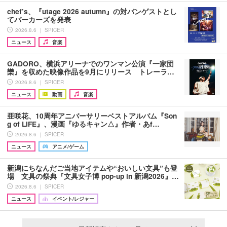
chef’s、『utage 2026 autumn』の対バンゲストとし
てパーカーズを発表
2026.8.6 ｜ SPICER
ニュース
音楽
GADORO、横浜アリーナでのワンマン公演『一家団
欒』を収めた映像作品を9月にリリース トレーラ…
2026.8.6 ｜ SPICER
ニュース
動画
音楽
亜咲花、10周年アニバーサリーベストアルバム『Son
g of LIFE』、漫画『ゆるキャン△』作者・あf…
2026.8.6 ｜ SPICER
ニュース
アニメ/ゲーム
新潟にちなんだご当地アイテムや“おいしい文具”も登
場 文具の祭典『文具女子博 pop-up in 新潟2026』…
2026.8.6 ｜ SPICER
ニュース
イベント/レジャー