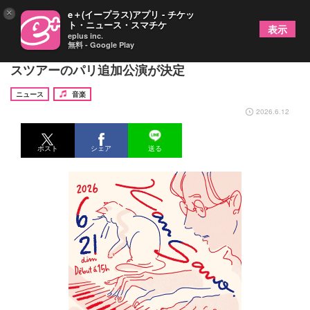
×
e＋(イープラス)アプリ - チケッ
ト・ニュース・スマチケ
表示
eplus inc.
無料 - Google Play
Kan Sano、日本語アルバム『MOJACAT』リリー
スツアーのパリ追加公演が決定
ニュース
音楽
2026.6.12
ポスト
シェア
送る