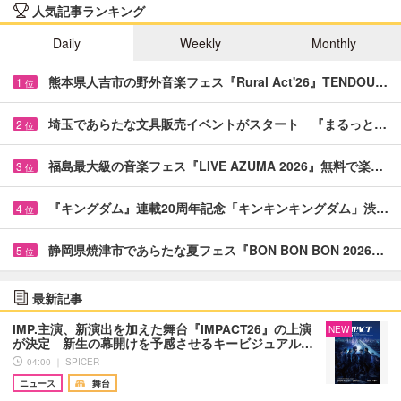
人気記事ランキング
Daily
Weekly
Monthly
熊本県人吉市の野外音楽フェス『Rural Act'26』TENDOU…
1
位
埼玉であらたな文具販売イベントがスタート 『まるっと…
2
位
福島最大級の音楽フェス『LIVE AZUMA 2026』無料で楽…
3
位
『キングダム』連載20周年記念「キンキンキングダム」渋…
4
位
静岡県焼津市であらたな夏フェス『BON BON BON 2026…
5
位
最新記事
IMP.主演、新演出を加えた舞台『IMPACT26』の上演
NEW
が決定 新生の幕開けを予感させるキービジュアル…
04:00 ｜ SPICER
ニュース
舞台