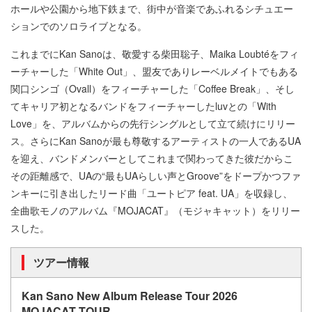
ホールや公園から地下鉄まで、街中が音楽であふれるシチュエー
ションでのソロライブとなる。
これまでにKan Sanoは、敬愛する柴田聡子、Maika Loubtéをフィ
ーチャーした「White Out」、盟友でありレーベルメイトでもある
関口シンゴ（Ovall）をフィーチャーした「Coffee Break」、そし
てキャリア初となるバンドをフィーチャーしたluvとの「With
Love」を、アルバムからの先行シングルとして立て続けにリリー
ス。さらにKan Sanoが最も尊敬するアーティストの一人であるUA
を迎え、バンドメンバーとしてこれまで関わってきた彼だからこ
その距離感で、UAの“最もUAらしい声とGroove”をドープかつファ
ンキーに引き出したリード曲「ユートピア feat. UA」を収録し、
全曲歌モノのアルバム『MOJACAT』（モジャキャット）をリリー
スした。
ツアー情報
Kan Sano New Album Release Tour 2026
MOJACAT TOUR