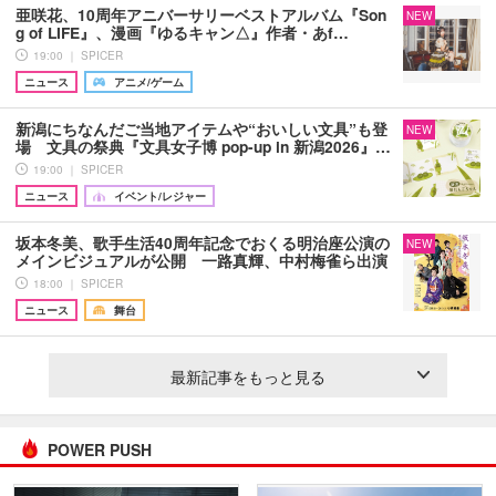
亜咲花、10周年アニバーサリーベストアルバム『Son
NEW
g of LIFE』、漫画『ゆるキャン△』作者・あf…
19:00 ｜ SPICER
ニュース
アニメ/ゲーム
新潟にちなんだご当地アイテムや“おいしい文具”も登
NEW
場 文具の祭典『文具女子博 pop-up in 新潟2026』…
19:00 ｜ SPICER
ニュース
イベント/レジャー
坂本冬美、歌手生活40周年記念でおくる明治座公演の
NEW
メインビジュアルが公開 一路真輝、中村梅雀ら出演
18:00 ｜ SPICER
ニュース
舞台
最新記事をもっと見る
POWER PUSH