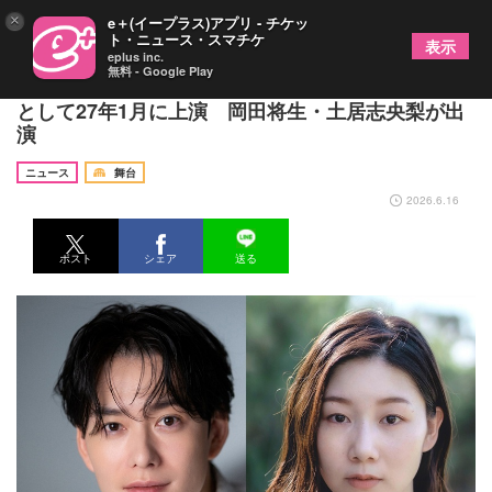
×
e＋(イープラス)アプリ - チケッ
ト・ニュース・スマチケ
表示
eplus inc.
無料 - Google Play
演出家・加藤拓也の英国デビュー作を日本凱旋公演
として27年1月に上演 岡田将生・土居志央梨が出
演
ニュース
舞台
2026.6.16
ポスト
シェア
送る