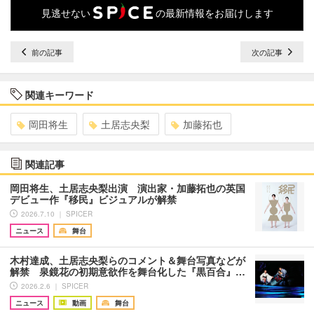
見逃せない
の最新情報をお届けします
前の記事
次の記事
関連キーワード
岡田将生
土居志央梨
加藤拓也
関連記事
岡田将生、土居志央梨出演 演出家・加藤拓也の英国
デビュー作『移民』ビジュアルが解禁
2026.7.10 ｜ SPICER
ニュース
舞台
木村達成、土居志央梨らのコメント＆舞台写真などが
解禁 泉鏡花の初期意欲作を舞台化した『黒百合』…
2026.2.6 ｜ SPICER
ニュース
動画
舞台