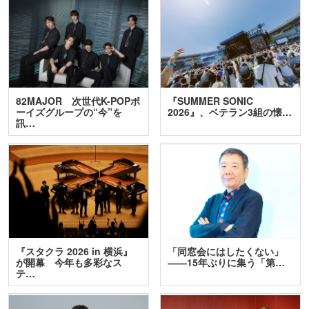
82MAJOR 次世代K-POPボ
『SUMMER SONIC
ーイズグループの“今”を
2026』、ベテラン3組の懐…
訊…
『スタクラ 2026 in 横浜』
「同窓会にはしたくない」
が開幕 今年も多彩なス
――15年ぶりに集う「第…
テ…