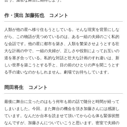
作・演出 加藤拓也 コメント
人類が他の星へ移り住もうとしている。そんな現実を背景にしな
がら、この物語が見つめているのは、ある一組の夫婦のごく私的
な会話です。他の星に都市を築き、人類を繁栄させようとする壮
大な計画の中で、一組の夫婦が、正しさや役割によってお互いの
道を塞ぎ合っている。私的な対話と壮大な計画のすれ違いは、新
しい世界を築こうとする手と、目の前のひとりの声を聞こうとす
る手の違いなのかもしれません。劇場でお待ちしています。
岡田将生 コメント
最後に舞台に立ったのはもう何年も前の話で随分と時間が経って
しまいました。今回、また舞台の機会を頂き加藤さんには感謝し
ています。なんだか台本を読ませて頂いてから心も体も緊張状態
なんですが、加藤さんについていこうと思います。密室で夫婦の