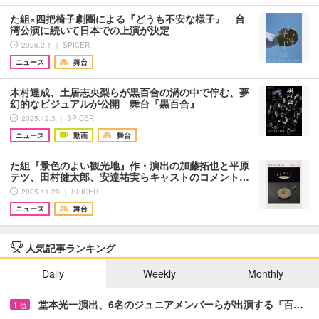
た組×四把椅子劇團による『どうも不安な様子』 台
湾公演に続いて日本での上演が決定
2026.2.1 ｜ SPICER
ニュース
舞台
木村達成、土居志央梨らが黒百合の渦の中で佇む、夢
幻的なビジュアルが公開 舞台『黒百合』
2025.12.3 ｜ SPICER
ニュース
動画
舞台
た組『景色のよい観光地』作・演出の加藤拓也と平原
テツ、田村健太郎、安達祐実らキャストのコメント…
2025.11.20 ｜ SPICER
ニュース
舞台
人気記事ランキング
Daily
Weekly
Monthly
堂本光一演出、6名のジュニアメンバーらが出演する『百…
1
位