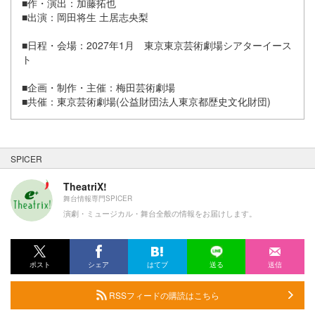
■作・演出：加藤拓也
■出演：岡田将生 土居志央梨
■日程・会場：2027年1月 東京東京芸術劇場シアターイース
ト
■企画・制作・主催：梅田芸術劇場
■共催：東京芸術劇場(公益財団法人東京都歴史文化財団)
SPICER
TheatriX!
舞台情報専門SPICER
演劇・ミュージカル・舞台全般の情報をお届けします。
ポスト
シェア
はてブ
送る
送信
RSSフィードの購読はこちら