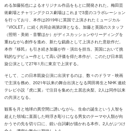
める加藤拓也によるオリジナル作品をもとに開発された。梅田芸
術劇場とチャリングクロス劇場はこれまで3度のコラボレーション
を行っており、本作は2019年に英国で上演されたミュージカル
『VIOLET』に続く共同企画第2弾となる。加藤と英国のスタッフ
（照明・美術・音響ほか）がディスカッションやリーディングを
重ねながら創作を進め、新たな戯曲として上演された意欲作だ。
本作『移民』も引き続き加藤が作・演出を担当。英国において挑
戦的なデビュー作として高い評価を得た本作が、このたび日本凱
旋公演として27年1月に東京で上演する。
そして、この日本凱旋公演に出演するのは、数々のドラマ・映画
で主演を務め、2021年以来の舞台出演となる岡田将生とNHK 連続
テレビ小説『虎に翼』で注目を集めた土居志央梨。2人は同作以来
の共演となる。
観客を月と地球の異空間に誘いながら、生命の誕生という人智を
超えた領域に直面した時浮き彫りになる男女のテーマや人類が向
かうその先を切り口に、鋭い台詞劇が描かれる本作。2人がぶつけ
合う、濃密な舞台に期待しよう。