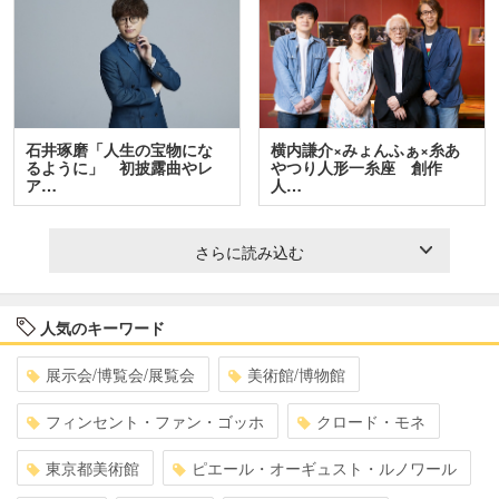
石井琢磨「人生の宝物にな
横内謙介×みょんふぁ×糸あ
るように」 初披露曲やレ
やつり人形一糸座 創作
ア…
人…
さらに読み込む
人気のキーワード
展示会/博覧会/展覧会
美術館/博物館
フィンセント・ファン・ゴッホ
クロード・モネ
東京都美術館
ピエール・オーギュスト・ルノワール