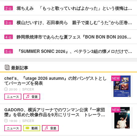
堀ちえみ 「もっと歌っていればよかった」という後悔は…
2
位
横山だいすけ、石田泰尚ら 親子で楽しむ”うた”から圧巻…
3
位
静岡県焼津市であらたな夏フェス『BON BON BON 2026…
4
位
『SUMMER SONIC 2026』、ベテラン3組の懐メロだけで…
5
位
最新記事
chef’s、『utage 2026 autumn』の対バンゲストとし
NEW
てパーカーズを発表
20:00 ｜ SPICER
ニュース
音楽
GADORO、横浜アリーナでのワンマン公演『一家団
NEW
欒』を収めた映像作品を9月にリリース トレーラ…
19:00 ｜ SPICER
ニュース
動画
音楽