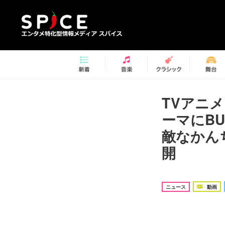
TVアニ
ーマにBU
敵なかん
開
ニュース
動画