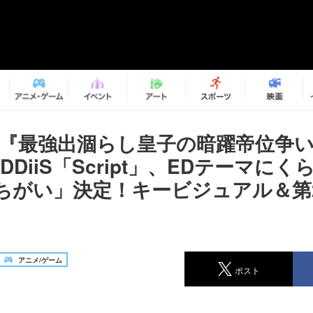
メ『最強出涸らし皇子の暗躍帝位争い
DDiiS「Script」、EDテーマに
ちがい」決定！キービジュアル＆第2
アニメ/ゲーム
ポスト