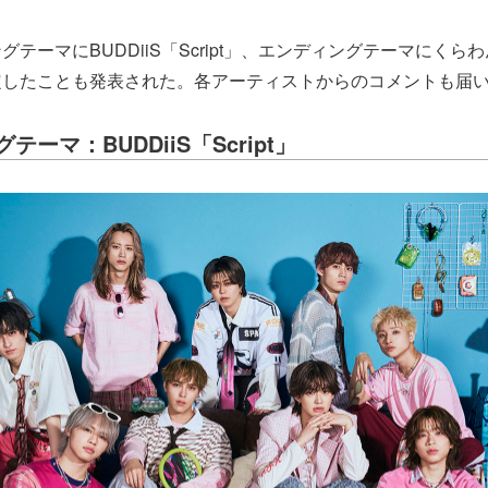
テーマにBUDDiiS「Script」、エンディングテーマにくら
定したことも発表された。各アーティストからのコメントも届
ーマ：BUDDiiS「Script」