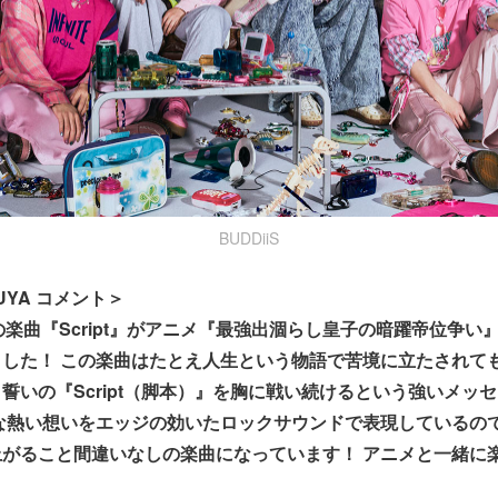
BUDDiiS
KUYA コメント＞
iSの楽曲『Script』がアニメ『最強出涸らし皇子の暗躍帝位争
した！ この楽曲はたとえ人生という物語で苦境に立たされて
誓いの『Script（脚本）』を胸に戦い続けるという強いメッ
な熱い想いをエッジの効いたロックサウンドで表現しているの
がること間違いなしの楽曲になっています！ アニメと一緒に
！