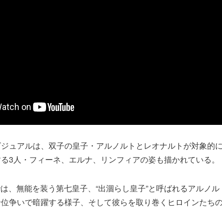
ビジュアルは、双子の皇子・アルノルトとレオナルトが対象的
する3人・フィーネ、エルナ、リンフィアの姿も描かれている。
では、無能を装う第七皇子、“出涸らし皇子”と呼ばれるアルノ
帝位争いで暗躍する様子、そして彼らを取り巻くヒロインたち