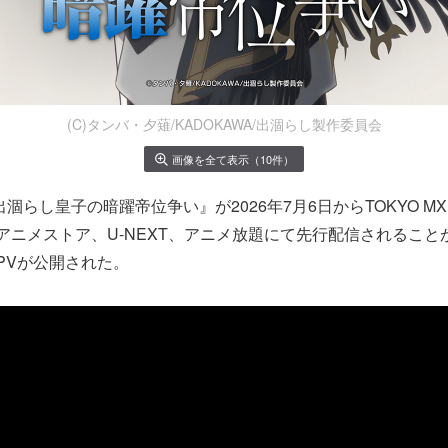
(C)タンバ・夕薙/KADOKAWA/出涸らし製作委員会
画像を全て表示（10件）
涸らし皇子の暗躍帝位争い』が2026年7月6日からTOKYO M
ｄアニメストア、U-NEXT、アニメ放題にて先行配信されるこ
PVが公開された。