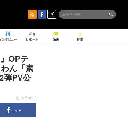
』OPテ
くらわん「素
弾PV公
2026.6.17
シェア