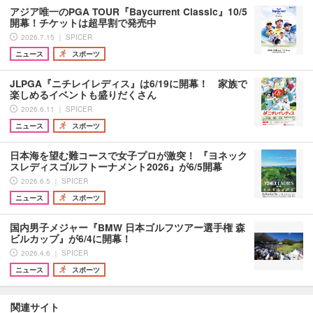
アジア唯一のPGA TOUR『Baycurrent Classic』10/5
開幕！チケットは超早割で発売中
2026.7.15 ｜ SPICER
ニュース
スポーツ
JLPGA『ニチレイレディス』は6/19に開幕！ 家族で
楽しめるイベントも盛りだくさん
2026.6.11 ｜ SPICER
ニュース
スポーツ
日本海を望む難コースで女子プロが激突！ 『ヨネック
スレディスゴルフトーナメント2026』が6/5開幕
2026.6.5 ｜ SPICER
ニュース
スポーツ
国内男子メジャー『BMW 日本ゴルフツアー選手権 森
ビルカップ』が6/4に開幕！
2026.4.6 ｜ SPICER
ニュース
スポーツ
関連サイト