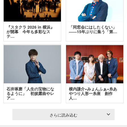
『スタクラ 2026 in 横浜』
「同窓会にはしたくない」
が開幕 今年も多彩なス
――15年ぶりに集う「第…
テ…
石井琢磨「人生の宝物にな
横内謙介×みょんふぁ×糸あ
るように」 初披露曲やレ
やつり人形一糸座 創作
ア…
人…
さらに読み込む