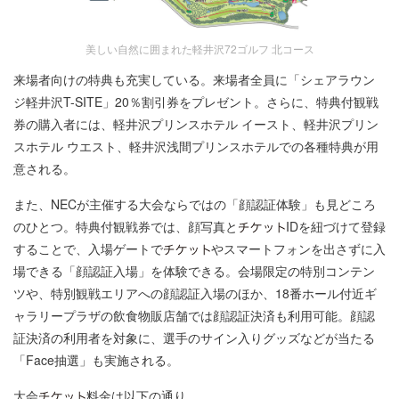
美しい自然に囲まれた軽井沢72ゴルフ 北コース
来場者向けの特典も充実している。来場者全員に「シェアラウン
ジ軽井沢T-SITE」20％割引券をプレゼント。さらに、特典付観戦
券の購入者には、軽井沢プリンスホテル イースト、軽井沢プリン
スホテル ウエスト、軽井沢浅間プリンスホテルでの各種特典が用
意される。
また、NECが主催する大会ならではの「顔認証体験」も見どころ
のひとつ。特典付観戦券では、顔写真と
IDを紐づけて登録
することで、入場ゲートで
やスマートフォンを出さずに入
場できる「顔認証入場」を体験できる。会場限定の特別コンテン
ツや、特別観戦エリアへの顔認証入場のほか、18番ホール付近ギ
ャラリープラザの飲食物販店舗では顔認証決済も利用可能。顔認
証決済の利用者を対象に、選手のサイン入りグッズなどが当たる
「Face抽選」も実施される。
大会
料金は以下の通り。