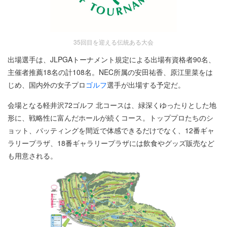
35回目を迎える伝統ある大会
出場選手は、JLPGAトーナメント規定による出場有資格者90名、
主催者推薦18名の計108名。NEC所属の安田祐香、原江里菜をは
じめ、国内外の女子プロ
ゴルフ
選手が出場する予定だ。
会場となる軽井沢72ゴルフ 北コースは、緑深くゆったりとした地
形に、戦略性に富んだホールが続くコース。トッププロたちのシ
ョット、パッティングを間近で体感できるだけでなく、12番ギャ
ラリープラザ、18番ギャラリープラザには飲食やグッズ販売など
も用意される。