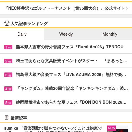
『NEC軽井沢72ゴルフトーナメント（第35回大会）』公式サイト
人気記事ランキング
Daily
Weekly
Monthly
熊本県人吉市の野外音楽フェス『Rural Act'26』TENDOU…
1
位
埼玉であらたな文具販売イベントがスタート 『まるっと…
2
位
福島最大級の音楽フェス『LIVE AZUMA 2026』無料で楽…
3
位
『キングダム』連載20周年記念「キンキンキングダム」渋…
4
位
静岡県焼津市であらたな夏フェス『BON BON BON 2026…
5
位
最新記事
sumika 「音楽活動で嘘をつかないってことは約束で
NEW