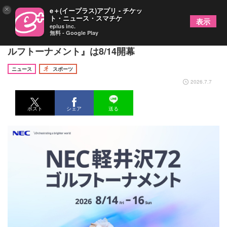
×
e＋(イープラス)アプリ - チケッ
ト・ニュース・スマチケ
表示
eplus inc.
無料 - Google Play
特典付観戦券や顔決済体験も！ 『NEC軽井沢72ゴ
ルフトーナメント』は8/14開幕
ニュース
スポーツ
2026.7.7
ポスト
シェア
送る