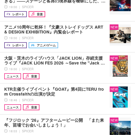
きる」――ステージと客席の境界線を曖昧にした、…
19:00 ｜ SPICER
レポート
音楽
アニメ10周年に乾杯！『文豪ストレイドッグス ART
NEW
& DESIGN EXHIBITION』内覧会レポート
19:00 ｜ SPICER
レポート
アニメ/ゲーム
大阪・茨木のライブハウス「JACK LION」存続支援
NEW
ライブ『JACK LION FES 2026 ～Save the "Jack …
19:00 ｜ SPICER
ニュース
音楽
KTR主催ライブイベント『GOAT』第4回にTERU fro
NEW
m Crossfaithの出演が決定
18:46 ｜ SPICER
ニュース
音楽
『フジロック '26』アフタームービー公開 「また来
NEW
年、苗場でお会いしましょう！」
18:03 ｜ SPICER