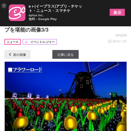
×
e＋(イープラス)アプリ - チケッ
ト・ニュース・スマチケ
表示
eplus inc.
無料 - Google Play
見る、香る、食べる！長崎で700種類のチューリッ
プを堪能の画像3/3
SPICER
2016.1.27
ニュース
イベント/レジャー
前の画像
記事に戻る