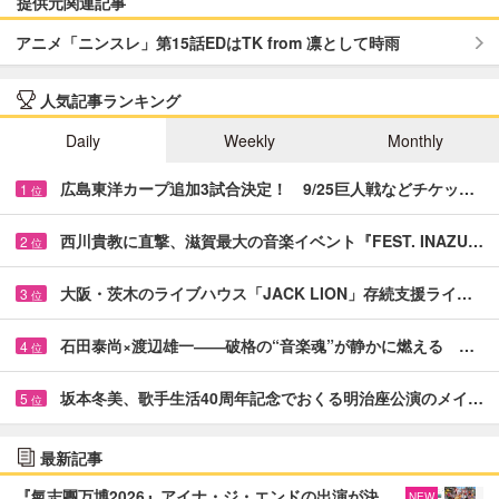
提供元関連記事
アニメ「ニンスレ」第15話EDはTK from 凛として時雨
人気記事ランキング
Daily
Weekly
Monthly
広島東洋カープ追加3試合決定！ 9/25巨人戦などチケッ…
1
位
西川貴教に直撃、滋賀最大の音楽イベント『FEST. INAZU…
2
位
大阪・茨木のライブハウス「JACK LION」存続支援ライ…
3
位
石田泰尚×渡辺雄一――破格の“音楽魂”が静かに燃える …
4
位
坂本冬美、歌手生活40周年記念でおくる明治座公演のメイ…
5
位
最新記事
『氣志團万博2026』アイナ・ジ・エンドの出演が決
NEW