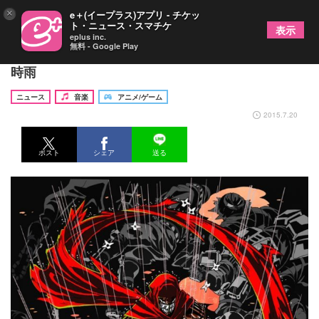
×
e＋(イープラス)アプリ - チケッ
ト・ニュース・スマチケ
表示
eplus inc.
無料 - Google Play
アニメ「ニンスレ」第15話EDはTK from 凛として
時雨
ニュース
音楽
アニメ/ゲーム
2015.7.20
ポスト
シェア
送る