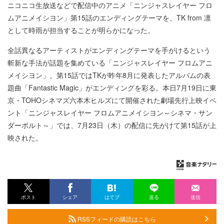
ニコニコ生放送などで配信中のアニメ「ニンジャスレイヤー フロ
ムアニメイシヨン」第15話のエンディングテーマを、TK from 凛
として時雨が担当することが明らかになった。
全話異なるアーティストがエンディングテーマを手がけるという
斬新な手法が話題を集めている「ニンジャスレイヤー フロムアニ
メイシヨン」。第15話ではTKが昨年8月に発表したアルバムの表
題曲「Fantastic Magic」がエンディングを彩る。本日7月19日に東
京・TOHOシネマズ六本木ヒルズにて開催された劇場先行上映イベ
ント「ニンジャスレイヤー フロムアニメイシヨン～シネマ・サン
ダーボルト～」では、7月23日（木）の配信に先がけて第15話が上
映された。
ポスト
シェア
はてブ
送る
送信
RSSフィードの購読はこちら