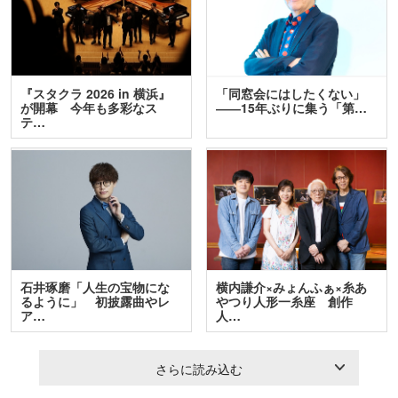
『スタクラ 2026 in 横浜』
「同窓会にはしたくない」
が開幕 今年も多彩なス
――15年ぶりに集う「第…
テ…
石井琢磨「人生の宝物にな
横内謙介×みょんふぁ×糸あ
るように」 初披露曲やレ
やつり人形一糸座 創作
ア…
人…
さらに読み込む