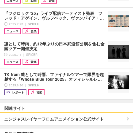
ニュース
動画
音楽
『フジロック '25』ライブ配信アーティスト発表 フ
レッド・アゲイン、ヴルフペック、ヴァンパイア・…
2025.7.23 ｜ SPICER
ニュース
音楽
凛として時雨、約12年ぶりの日本武道館公演を含む全
国ツアー開催決定
2025.7.1 ｜ SPICER
ニュース
音楽
TK from 凛として時雨、ファイナルツアーで限界を超
越する『Whose Blue Tour 2025』オフィシャルレ…
2025.6.30 ｜ SPICER
レポート
音楽
関連サイト
ニンジャスレイヤーフロムアニメイション公式サイト