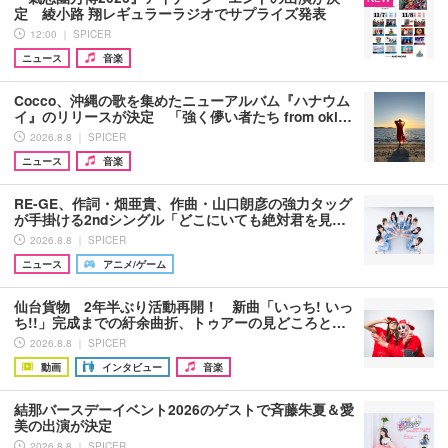
定 綾小路 翔レギュラーラジオでサプライズ発表
12:00 ｜ SPICER
ニュース
音楽
Cocco、沖縄の歌を集めたニューアルバム『ハナウム
イ』のリリースが決定 「強く儚い者たち from oki…
2026.8.8 ｜ SPICER
ニュース
音楽
RE-GE、作詞・畑亜貴、作曲・山口朗彦の強力タッグ
が手掛ける2ndシングル「どこにいても絶対君を見…
2026.8.8 ｜ SPICER
ニュース
アニメ/ゲーム
仙台貨物 2年半ぶり活動再開！ 新曲「いっち! いっ
ち!!」完成までの紆余曲折、トゥアーの見どころと…
2026.8.8 ｜ SPICER
動画
インタビュー
音楽
結那バースデーイベント2026のゲストで斉藤朱夏＆愛
美の出演が決定
2026.8.8 ｜ SPICER