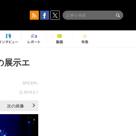
料の展示エ
SPICER+
2016.2.1
次の画像