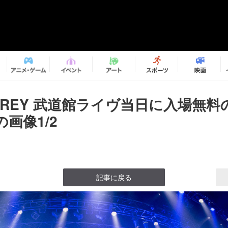
N GREY 武道館ライヴ当日に入場無
画像1/2
記事に戻る