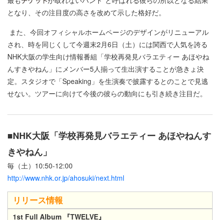
最も
が取れないバンド”と呼ばれる彼らの所以となる結果
となり、その注目度の高さを改めて示した格好だ。
また、今回オフィシャルホームページのデザインがリニューアル
され、時を同じくして今週末2月6日（土）には関西で人気を誇る
NHK大阪の学生向け情報番組「学校再発見バラエティー あほやね
んすきやねん」にメンバー5人揃って生出演することが急きょ決
定。スタジオで「Speaking」を生演奏で披露するとのことで見逃
せない。ツアーに向けて今後の彼らの動向にも引き続き注目だ。
■NHK大阪「学校再発見バラエティー あほやねんす
きやねん」
毎（土）10:50-12:00
http://www.nhk.or.jp/ahosuki/next.html
リリース情報
1st Full Album
『
TWELVE』