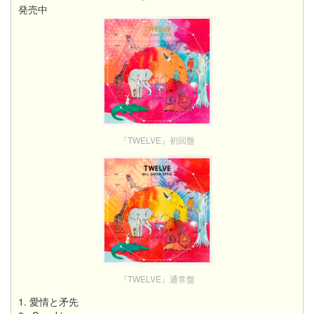
発売中
『TWELVE』初回盤
『TWELVE』通常盤
1. 愛情と矛先