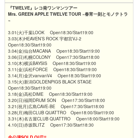
『TWELVE』レコ発ワンマンツアー
Mrs. GREEN APPLE TWELVE TOUR ~春宵一刻とモノテトラ
~
3.01(火)千葉LOOK Open18:30/Start19:00
3.03(木)HEAVEN’S ROCK 宇都宮VJ-2
Open18:30/Start19:00
3.04(金)仙台MACANA Open18:30/Start19:00
3.06(日)札幌COLONY Open17:30/Start18:00
3.10(木)横浜BAYSIS Open18:30/Start19:00
3.11(金)浜松FORCE Open18:30/Start19:00
3.14(月)金沢vanvanV4 Open18:30/Start19:00
3.15(火)新潟GOLDENPIGS BLACK STAGE
Open18:30/Start19:00
3.18(金)高松DIME Open18:30/Start19:00
3.20(日)福岡DRUM SON Open17:30/Start18:00
3.21(祝月)広島CAVE-BE Open17:30/Start18:00
3.28(月)梅田CLUB QUATTRO Open18:00/Start19:00
3.31(木)名古屋CLUB QUATTRO Open18:00/Start19:00
4.10(日)赤坂BLITZ Open17:30/Start18:30
全公演SOLD OUT!!