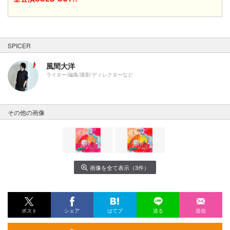
SPICER
風間大洋
ライター/編集/撮影/ディレクターなど
その他の画像
画像を全て表示（3件）
ポスト
シェア
はてブ
送る
送信