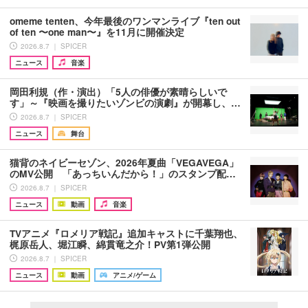
omeme tenten、今年最後のワンマンライブ『ten out
of ten 〜one man〜』を11月に開催決定
2026.8.7 ｜ SPICER
ニュース
音楽
岡田利規（作・演出）「5人の俳優が素晴らしいで
す」～『映画を撮りたいゾンビの演劇』が開幕し、…
2026.8.7 ｜ SPICER
ニュース
舞台
猫背のネイビーセゾン、2026年夏曲「VEGAVEGA」
のMV公開 「あっちいんだから！」のスタンプ配…
2026.8.7 ｜ SPICER
ニュース
動画
音楽
TVアニメ『ロメリア戦記』追加キャストに千葉翔也、
梶原岳人、堀江瞬、綿貫竜之介！PV第1弾公開
2026.8.7 ｜ SPICER
ニュース
動画
アニメ/ゲーム