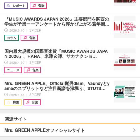
レポート
音楽
『MUSIC AWARDS JAPAN 2026』主要部門を関西の
学生が予想ーーアンケートから浮かび上がる若年層…
2026.6.10 ｜ SPICER
コラム
音楽
国内最大規模の国際音楽賞『MUSIC AWARDS JAPA
N 2026』、HANA、米津玄師、サカナクショ…
2026.4.30 ｜ SPICER
ニュース
音楽
Mrs. GREEN APPLE、Official髭男dism、Vaundyとy
amaのスプリットなど注目新譜を深堀り、STUTS…
2026.4.15 ｜ SPICER
特集
音楽
関連サイト
Mrs. GREEN APPLEオフィシャルサイト