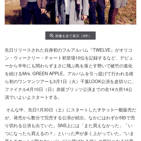
画像を全て表示（3件）
先日リリースされた自身初のフルアルバム『TWELVE』がオリコ
ン・ウィークリー・チャート初登場10位を記録するなど、デビュ
ーから半年にも関わらずまさに飛ぶ鳥を落とす勢いで破竹の進化
を続けるMrs. GREEN APPLE。アルバムを引っ提げて行われる彼
ら初のワンマンツアーも3月1日（火）千葉LOOK公演を皮切りに、
ファイナル4月10日（日）赤坂ブリッツ公演までの全14カ所14公
演でいよいよスタートする。
そんな中、先日1月30日（土）にスタートした
一般販売だ
が、発売から数分で完売する公演が続出。なかにはわずか5秒で売
り切れる公演も出ていた。SNS上には「また買えなかった」「い
つになったら買えるの？」といった声が多く上がっていた。“いま