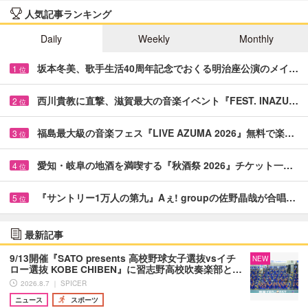
人気記事ランキング
Daily
Weekly
Monthly
坂本冬美、歌手生活40周年記念でおくる明治座公演のメイ…
1
位
西川貴教に直撃、滋賀最大の音楽イベント『FEST. INAZU…
2
位
福島最大級の音楽フェス『LIVE AZUMA 2026』無料で楽…
3
位
愛知・岐阜の地酒を満喫する『秋酒祭 2026』チケット一…
4
位
『サントリー1万人の第九』Aぇ! groupの佐野晶哉が合唱…
5
位
最新記事
9/13開催『SATO presents 高校野球女子選抜vsイチ
NEW
ロー選抜 KOBE CHIBEN』に習志野高校吹奏楽部と…
2026.8.7 ｜ SPICER
ニュース
スポーツ