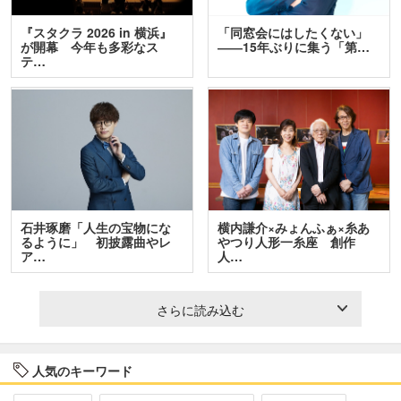
『スタクラ 2026 in 横浜』
「同窓会にはしたくない」
が開幕 今年も多彩なス
――15年ぶりに集う「第…
テ…
石井琢磨「人生の宝物にな
横内謙介×みょんふぁ×糸あ
るように」 初披露曲やレ
やつり人形一糸座 創作
ア…
人…
さらに読み込む
人気のキーワード