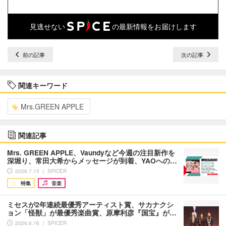
見逃せない
の最新情報をお届けします
前の記事
次の記事
関連キーワード
Mrs.GREEN APPLE
関連記事
Mrs. GREEN APPLE、Vaundyなど今週の注目新作を
深堀り、常田大希からメッセージが到着、YAOへの…
2026.7.15 ｜ SPICER
特集
音楽
ミセスが2年連続最優秀アーティスト賞、サカナクシ
ョン「怪獣」が最優秀楽曲賞、原摩利彦『国宝』が…
2026.6.16 ｜ SPICER