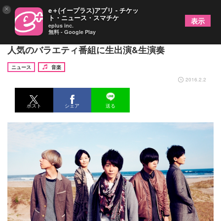
×
e＋(イープラス)アプリ - チケッ
ト・ニュース・スマチケ
表示
eplus inc.
無料 - Google Play
チケット即完続出のMrs. GREEN APPLE、関西で
人気のバラエティ番組に生出演&生演奏
ニュース
音楽
2016.2.2
ポスト
シェア
送る