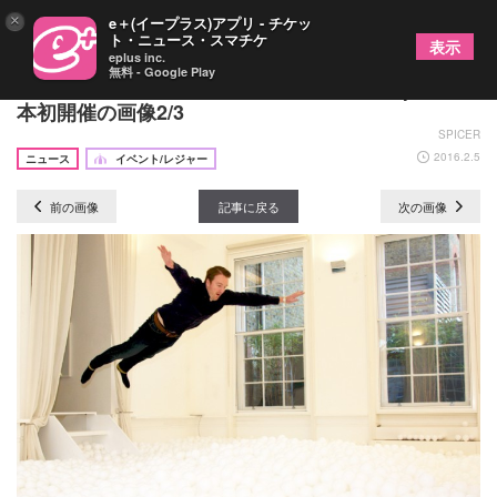
×
e＋(イープラス)アプリ - チケッ
ト・ニュース・スマチケ
表示
eplus inc.
無料 - Google Play
50,000個の白い玉の中に飛び込む!?『tamapa』日
本初開催の画像2/3
SPICER
2016.2.5
ニュース
イベント/レジャー
前の画像
記事に戻る
次の画像