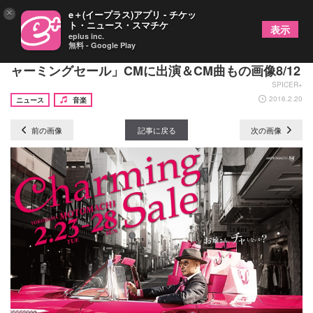
×
e＋(イープラス)アプリ - チケッ
ト・ニュース・スマチケ
表示
eplus inc.
無料 - Google Play
クレイジーケンバンド横山剣、地元横浜の「元町チ
ャーミングセール」CMに出演＆CM曲もの画像8/12
SPICER+
2016.2.20
ニュース
音楽
前の画像
記事に戻る
次の画像