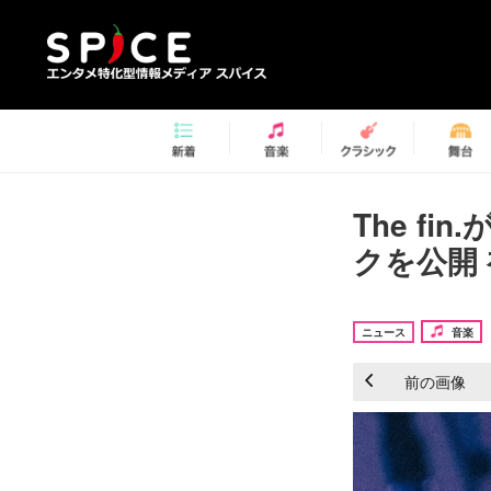
The fi
クを公開
ニュース
音楽
前の画像