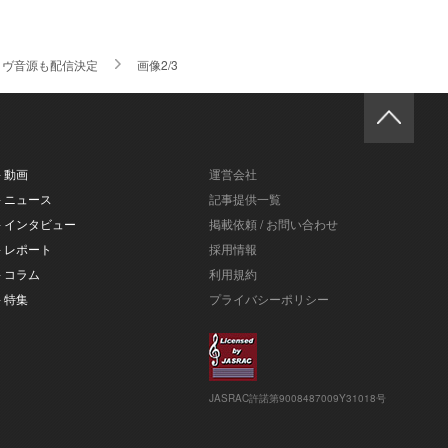
のライヴ音源も配信決定
画像2/3
- 動画
運営会社
- ニュース
記事提供一覧
- インタビュー
掲載依頼 / お問い合わせ
- レポート
採用情報
- コラム
利用規約
- 特集
プライバシーポリシー
JASRAC許諾第9008487009Y31018号