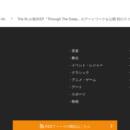
 fin.
The fin.が新作EP『Through The Deep』のアートワークを公開 初
- 音楽
- 舞台
- イベント・レジャー
- クラシック
- アニメ・ゲーム
- アート
- スポーツ
- 映画
RSSフィードの購読はこちら