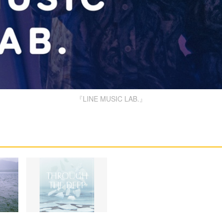
『LINE MUSIC LAB.』