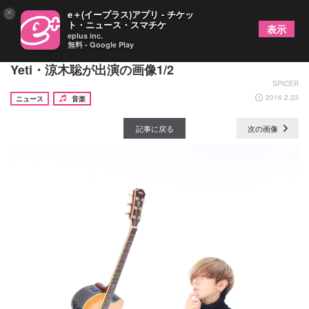
×
e＋(イープラス)アプリ - チケッ
ト・ニュース・スマチケ
表示
eplus inc.
無料 - Google Play
真空ホロウのアコースティックツアー・大阪に
Yeti・涼木聡が出演の画像1/2
SPICER
2016.2.23
ニュース
音楽
記事に戻る
次の画像