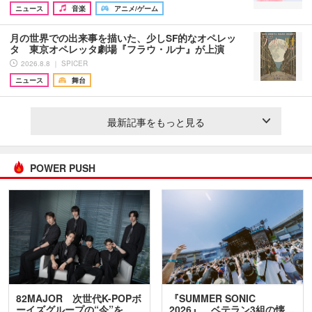
ニュース
音楽
アニメ/ゲーム
月の世界での出来事を描いた、少しSF的なオペレッ
タ 東京オペレッタ劇場『フラウ・ルナ』が上演
2026.8.8 ｜ SPICER
ニュース
舞台
最新記事をもっと見る
POWER PUSH
82MAJOR 次世代K-POPボ
『SUMMER SONIC
ーイズグループの“今”を
2026』、ベテラン3組の懐…