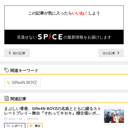
この記事が気に入ったら
いいね！
しよう
見逃せない
の最新情報をお届けします
前の記事
次の記事
関連キーワード
GRe4N BOYZ
関連記事
まぶしい青春、GRe4N BOYZの名曲とともに綴るスト
レートプレイ～舞台『それってキセキ』稽古場レポ…
2025.7.29 ｜ SPICER
レポート
舞台