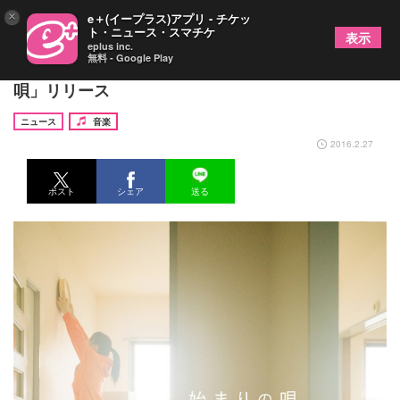
×
e＋(イープラス)アプリ - チケッ
ト・ニュース・スマチケ
表示
eplus inc.
無料 - Google Play
GReeeeN、10周年イヤーシングル第2弾「始まりの
唄」リリース
ニュース
音楽
2016.2.27
ポスト
シェア
送る