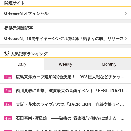
関連サイト
GReeeeN オフィシャル
提供元関連記事
GReeeeN、10周年イヤーシングル第2弾「始まりの唄」リリース
人気記事ランキング
Daily
Weekly
Monthly
広島東洋カープ追加3試合決定！ 9/25巨人戦などチケッ…
1
位
西川貴教に直撃、滋賀最大の音楽イベント『FEST. INAZU…
2
位
大阪・茨木のライブハウス「JACK LION」存続支援ライ…
3
位
石田泰尚×渡辺雄一――破格の“音楽魂”が静かに燃える …
4
位