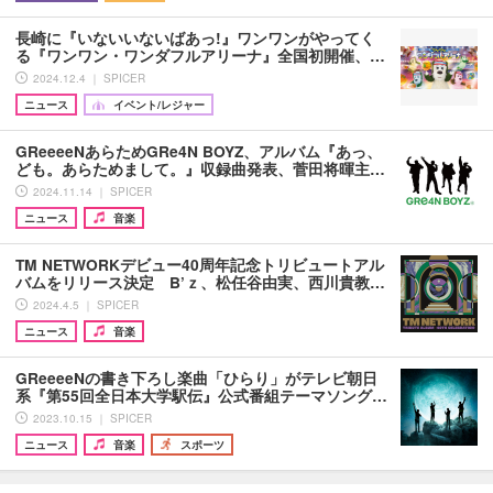
長崎に『いないいないばあっ!』ワンワンがやってく
る『ワンワン・ワンダフルアリーナ』全国初開催、…
2024.12.4 ｜ SPICER
ニュース
イベント/レジャー
GReeeeNあらためGRe4N BOYZ、アルバム『あっ、
ども。あらためまして。』収録曲発表、菅田将暉主…
2024.11.14 ｜ SPICER
ニュース
音楽
TM NETWORKデビュー40周年記念トリビュートアル
バムをリリース決定 B’ｚ、松任谷由実、西川貴教…
2024.4.5 ｜ SPICER
ニュース
音楽
GReeeeNの書き下ろし楽曲「ひらり」がテレビ朝日
系『第55回全日本大学駅伝』公式番組テーマソング…
2023.10.15 ｜ SPICER
ニュース
音楽
スポーツ