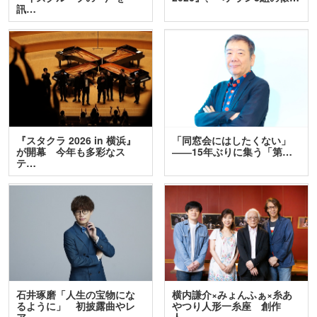
訊…
『スタクラ 2026 in 横浜』
「同窓会にはしたくない」
が開幕 今年も多彩なス
――15年ぶりに集う「第…
テ…
石井琢磨「人生の宝物にな
横内謙介×みょんふぁ×糸あ
るように」 初披露曲やレ
やつり人形一糸座 創作