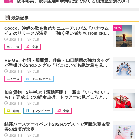
坂本冬美、歌手生活40周年記念でおくる明治座公演のメイ…
5
位
最新記事
Cocco、沖縄の歌を集めたニューアルバム『ハナウム
NEW
イ』のリリースが決定 「強く儚い者たち from oki…
2026.8.8 ｜ SPICER
ニュース
音楽
RE-GE、作詞・畑亜貴、作曲・山口朗彦の強力タッグ
が手掛ける2ndシングル「どこにいても絶対君を見…
2026.8.8 ｜ SPICER
ニュース
アニメ/ゲーム
仙台貨物 2年半ぶり活動再開！ 新曲「いっち! いっ
ち!!」完成までの紆余曲折、トゥアーの見どころと…
2026.8.8 ｜ SPICER
動画
インタビュー
音楽
結那バースデーイベント2026のゲストで斉藤朱夏＆愛
美の出演が決定
2026.8.8 ｜ SPICER