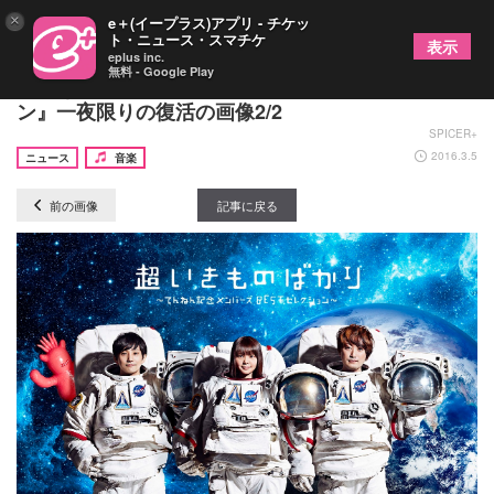
×
e＋(イープラス)アプリ - チケッ
ト・ニュース・スマチケ
表示
eplus inc.
無料 - Google Play
『いきものがかり 吉岡聖恵のオールナイトニッポ
ン』一夜限りの復活の画像2/2
SPICER+
2016.3.5
ニュース
音楽
前の画像
記事に戻る