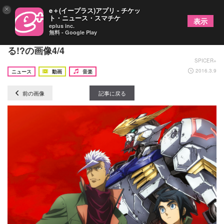
×
e＋(イープラス)アプリ - チケッ
ト・ニュース・スマチケ
表示
eplus inc.
無料 - Google Play
BLUE ENCOUNT ミッションクリアでライヴが見れ
る!?の画像4/4
SPICER+
2016.3.9
ニュース
動画
音楽
前の画像
記事に戻る