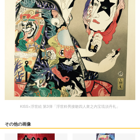
KISS×浮世絵 第3弾「浮世粋男接吻四人衆之内宝琉須丹礼」
その他の画像