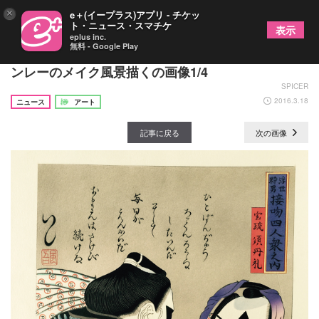
×
e＋(イープラス)アプリ - チケッ
ト・ニュース・スマチケ
表示
eplus inc.
無料 - Google Play
限定200枚の「KISS」浮世絵が発売 ポール・スタ
ンレーのメイク風景描くの画像1/4
SPICER
2016.3.18
ニュース
アート
記事に戻る
次の画像