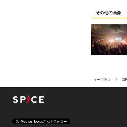
その他の画像
イープラス
DI