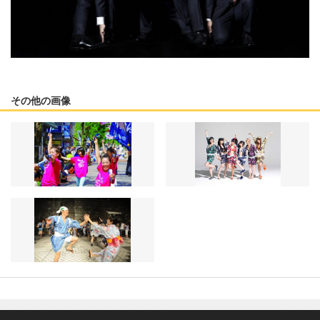
その他の画像