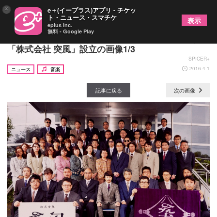
×
e＋(イープラス)アプリ - チケッ
ト・ニュース・スマチケ
表示
eplus inc.
無料 - Google Play
T.M.Revolution西川貴教がビジネスで革命起こす
「株式会社 突風」設立の画像1/3
SPICER+
2016.4.1
ニュース
音楽
記事に戻る
次の画像