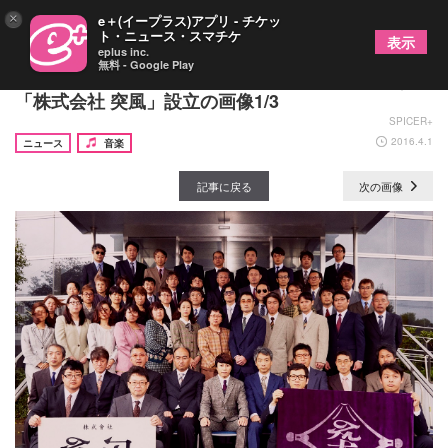
×
e＋(イープラス)アプリ - チケッ
ト・ニュース・スマチケ
表示
eplus inc.
無料 - Google Play
T.M.Revolution西川貴教がビジネスで革命起こす
「株式会社 突風」設立の画像1/3
SPICER+
2016.4.1
ニュース
音楽
記事に戻る
次の画像