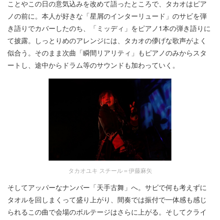
ことやこの日の意気込みを改めて語ったところで、タカオはピア
ノの前に。本人が好きな「星屑のインターリュード」のサビを弾
き語りでカバーしたのち、「ミッディ」をピアノ1本の弾き語りに
て披露。しっとりめのアレンジには、タカオの儚げな歌声がよく
似合う。そのまま次曲「瞬間リアリティ」もピアノのみからスタ
ートし、途中からドラム等のサウンドも加わっていく。
タカオユキ スチール＝伊藤麻矢
そしてアッパーなナンバー「天手古舞」へ。サビで何も考えずに
タオルを回しまくって盛り上がり、間奏では振付で一体感も感じ
られるこの曲で会場のボルテージはさらに上がる。そしてクライ