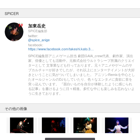
SPICER
加東岳史
SPICE編集部
twitter:
@spice_anige
facebook:
https://www.facebook.com/takeshi.kato.3557
SPICE編集部アニメ/ゲーム担当 劇団GAIA_crew代表、劇作家、演出
家、俳優としても活動中。元株式会社ウルトラシープ所属のクリエイ
ターとして 文筆業なども行っております。元々アニメやゲームのサ
ブカルチャーが好きでしたが、それ以上にエンターテイメントが大好
きということに気がついてしまいました。 アニソンRemixを中心とし
たオールジャンルのDJもしていたり、色々なエンタメに貪欲に首を
突っ込んでいます。 『面白いものを自分が体験したように感じられ
る記事』を書けるように日々精進。多忙な中にも楽しみを忘れないよ
うに生きております。
その他の画像