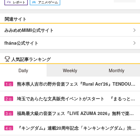
レポート
アニメ/ゲーム
関連サイト
みみめめMIMI公式サイト
fhána公式サイト
人気記事ランキング
Daily
Weekly
Monthly
熊本県人吉市の野外音楽フェス『Rural Act'26』TENDOU…
1
位
埼玉であらたな文具販売イベントがスタート 『まるっと…
2
位
福島最大級の音楽フェス『LIVE AZUMA 2026』無料で楽…
3
位
『キングダム』連載20周年記念「キンキンキングダム」渋…
4
位