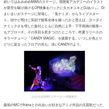
続いてはみみめめMIMIのステージ。視聴覚アカデミーのイラスト
が星空を駆け抜けるOP映像をバックにタカオユキとDJありぃ、Dr
まいまいがステージに登場し、「兎ナミダ」からライブスター
ト。頭サビ明けに笑顔で観客全体を煽ったかと思えば、少々ダイ
ナミックさを増した振付とともに自然に上手・下手両側の観客へ
もアプローチ。その耳目を惹きつけたところで、昨夏リリースの
キラーチューン「CANDY MAGIC」を披露する。いつしか色とり
どりに染まったフロアの光も、淡いCANDYのよう。
みみめめMIMI スチール＝伊藤麻矢
最初のMCでfhánaとの出会いが好きなアニメ作品の主題歌だった