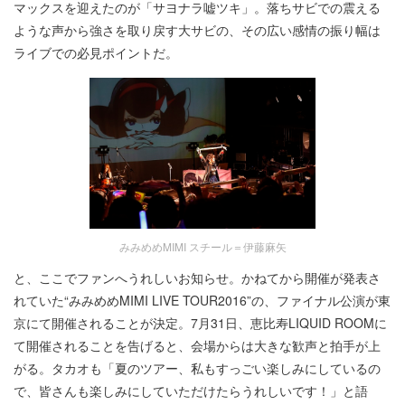
マックスを迎えたのが「サヨナラ嘘ツキ」。落ちサビでの震える
ような声から強さを取り戻す大サビの、その広い感情の振り幅は
ライブでの必見ポイントだ。
みみめめMIMI スチール＝伊藤麻矢
と、ここでファンへうれしいお知らせ。かねてから開催が発表さ
れていた“みみめめMIMI LIVE TOUR2016”の、ファイナル公演が東
京にて開催されることが決定。7月31日、恵比寿LIQUID ROOMに
て開催されることを告げると、会場からは大きな歓声と拍手が上
がる。タカオも「夏のツアー、私もすっごい楽しみにしているの
で、皆さんも楽しみにしていただけたらうれしいです！」と語