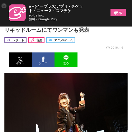
×
e＋(イープラス)アプリ - チケッ
ト・ニュース・スマチケ
表示
eplus inc.
無料 - Google Play
みみめめMIMI×fhána、熱演ステージ 夏には恵比寿
リキッドルームにてワンマンも発表
レポート
音楽
アニメ/ゲーム
2016.4.5
ポスト
シェア
送る