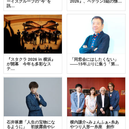
ーイズグループの“今”を
2026』、ベテラン3組の懐…
訊…
『スタクラ 2026 in 横浜』
「同窓会にはしたくない」
が開幕 今年も多彩なス
――15年ぶりに集う「第…
テ…
石井琢磨「人生の宝物にな
横内謙介×みょんふぁ×糸あ
るように」 初披露曲やレ
やつり人形一糸座 創作