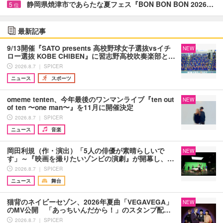
静岡県焼津市であらたな夏フェス『BON BON BON 2026…
5
位
最新記事
9/13開催『SATO presents 高校野球女子選抜vsイチ
NEW
ロー選抜 KOBE CHIBEN』に習志野高校吹奏楽部と…
2026.8.7 ｜ SPICER
ニュース
スポーツ
omeme tenten、今年最後のワンマンライブ『ten out
NEW
of ten 〜one man〜』を11月に開催決定
2026.8.7 ｜ SPICER
ニュース
音楽
岡田利規（作・演出）「5人の俳優が素晴らしいで
NEW
す」～『映画を撮りたいゾンビの演劇』が開幕し、…
2026.8.7 ｜ SPICER
ニュース
舞台
猫背のネイビーセゾン、2026年夏曲「VEGAVEGA」
NEW
のMV公開 「あっちいんだから！」のスタンプ配…
2026.8.7 ｜ SPICER