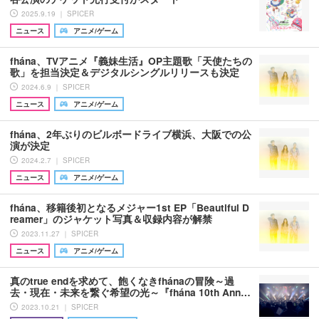
2025.9.19 ｜ SPICER
ニュース
アニメ/ゲーム
fhána、TVアニメ『義妹生活』OP主題歌「天使たちの
歌」を担当決定＆デジタルシングルリリースも決定
2024.6.9 ｜ SPICER
ニュース
アニメ/ゲーム
fhána、2年ぶりのビルボードライブ横浜、大阪での公
演が決定
2024.2.7 ｜ SPICER
ニュース
アニメ/ゲーム
fhána、移籍後初となるメジャー1st EP「Beautiful D
reamer」のジャケット写真＆収録内容が解禁
2023.11.27 ｜ SPICER
ニュース
アニメ/ゲーム
真のtrue endを求めて、飽くなきfhánaの冒険～過
去・現在・未来を繋ぐ希望の光～『fhána 10th Ann…
2023.10.21 ｜ SPICER