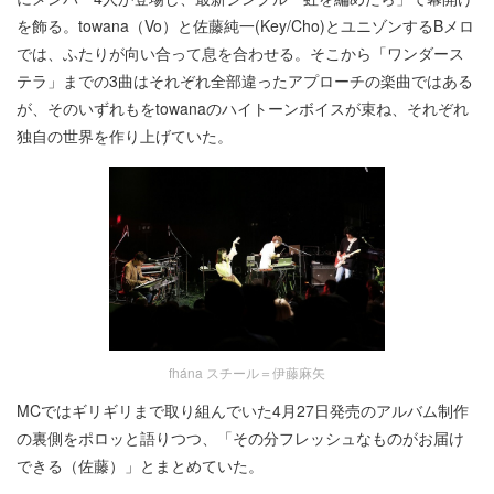
を飾る。towana（Vo）と佐藤純一(Key/Cho)とユニゾンするBメロ
では、ふたりが向い合って息を合わせる。そこから「ワンダース
テラ」までの3曲はそれぞれ全部違ったアプローチの楽曲ではある
が、そのいずれもをtowanaのハイトーンボイスが束ね、それぞれ
独自の世界を作り上げていた。
fhána スチール＝伊藤麻矢
MCではギリギリまで取り組んでいた4月27日発売のアルバム制作
の裏側をポロッと語りつつ、「その分フレッシュなものがお届け
できる（佐藤）」とまとめていた。