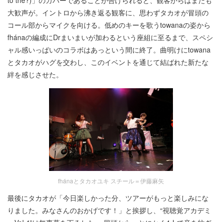
to the?)」のカバーであることが告げられると、観客からはまたも
大歓声が。イントロから沸き返る観客に、思わずタカオが冒頭の
コール部からマイクを向ける。低めのキーを歌うtowanaの姿から
fhánaの編成にDrまいまいが加わるという座組に至るまで、スペシ
ャル感いっぱいのコラボはあっという間に終了。曲明けにtowana
とタカオがハグを交わし、このイベントを通じて結ばれた新たな
絆を感じさせた。
fhánaとタカオユキ スチール＝伊藤麻矢
最後にタカオが「今日楽しかった分、ツアーがもっと楽しみにな
りました。みなさんのおかげです！」と挨拶し、“視聴覚アカデミ