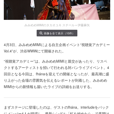
みみめめMIMIのタカオユキ スチール＝伊藤麻矢
画像を全て表示（10件）
4月3日、みみめめMIMIによる自主企画イベント“視聴覚アカデミー
Vol.4”が、渋谷WWWにて開催された。
“視聴覚アカデミー”は、みみめめMIMIと親交があったり、リスペ
クトするアーティストを招いて行われる対バンライブイベント。4
回目となる今回は、fhánaを迎えての開催となったが、最高潮に盛
り上がった会場の雰囲気を伝えるレポートが到着した、みみめめ
MIMIからの新情報も届いたライブの詳細をお送りする。
まずステージに登場したのは、ゲストのfhána。interludeをバック
にメンバー4人が登場し、最新シングル「虹を編めたら」で幕開け