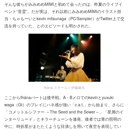
そんな彼らがみみめめMIMIと初めて会ったのは、昨夏のライブイ
ベント“音霊”。だが実は、それ以前にみみめめMIMIのイラスト担
当・ちゃもーいとkevin mitsunaga（PC/Sampler）がTwitter上で交
流を持っていた、とのエピソードも明かされた。
fhána スチール＝伊藤麻矢
ここからfhánaパートは後半戦。A・Bメロでのkevinとyuxuki
waga（Gt）のプレイにハネ感が強い「c.a.t.」から始まり、さらに
「コメットルシファー ～The Seed and the Sower～」「星屑のイ
ンターリュード」とキラーチューンを連発。後者では青の照明の
中に、時折星がまたたくような目潰しを用いて夜空を表現してい