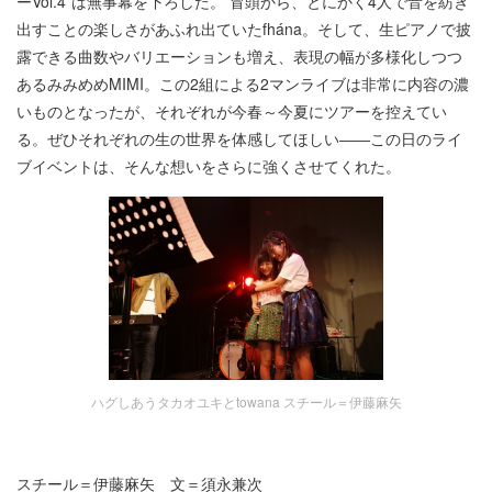
ーVol.4”は無事幕を下ろした。 冒頭から、とにかく4人で音を紡ぎ
出すことの楽しさがあふれ出ていたfhána。そして、生ピアノで披
露できる曲数やバリエーションも増え、表現の幅が多様化しつつ
あるみみめめMIMI。この2組による2マンライブは非常に内容の濃
いものとなったが、それぞれが今春～今夏にツアーを控えてい
る。ぜひそれぞれの生の世界を体感してほしい――この日のライ
ブイベントは、そんな想いをさらに強くさせてくれた。
ハグしあうタカオユキとtowana スチール＝伊藤麻矢
スチール＝伊藤麻矢 文＝須永兼次