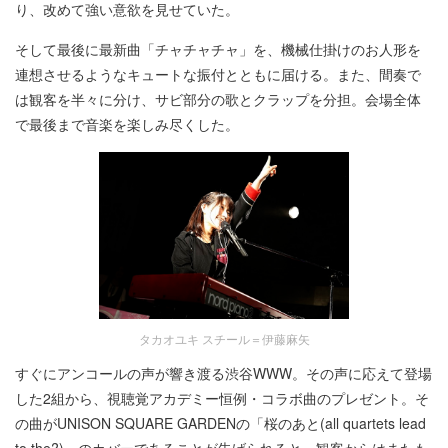
り、改めて強い意欲を見せていた。
そして最後に最新曲「チャチャチャ」を、機械仕掛けのお人形を
連想させるようなキュートな振付とともに届ける。また、間奏で
は観客を半々に分け、サビ部分の歌とクラップを分担。会場全体
で最後まで音楽を楽しみ尽くした。
タカオユキ スチール＝伊藤麻矢
すぐにアンコールの声が響き渡る渋谷WWW。その声に応えて登場
した2組から、視聴覚アカデミー恒例・コラボ曲のプレゼント。そ
の曲がUNISON SQUARE GARDENの「桜のあと(all quartets lead