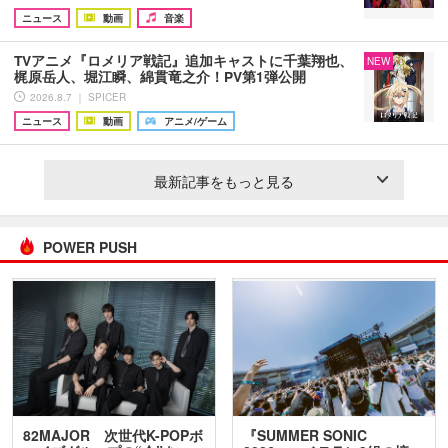
ニュース
動画
音楽
TVアニメ『ロメリア戦記』追加キャストに千葉翔也、
NEW
梶原岳人、堀江瞬、綿貫竜之介！PV第1弾公開
2026.8.7 ｜ SPICER
ニュース
動画
アニメ/ゲーム
最新記事をもっと見る
POWER PUSH
82MAJOR 次世代K-POPボ
『SUMMER SONIC