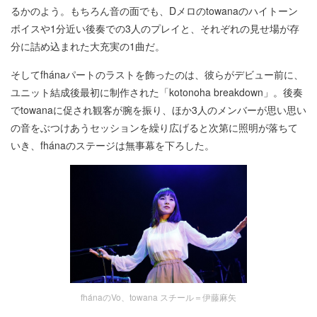
るかのよう。もちろん音の面でも、Dメロのtowanaのハイトーン
ボイスや1分近い後奏での3人のプレイと、それぞれの見せ場が存
分に詰め込まれた大充実の1曲だ。
そしてfhánaパートのラストを飾ったのは、彼らがデビュー前に、
ユニット結成後最初に制作された「kotonoha breakdown」。後奏
でtowanaに促され観客が腕を振り、ほか3人のメンバーが思い思い
の音をぶつけあうセッションを繰り広げると次第に照明が落ちて
いき、fhánaのステージは無事幕を下ろした。
fhánaのVo、towana スチール＝伊藤麻矢