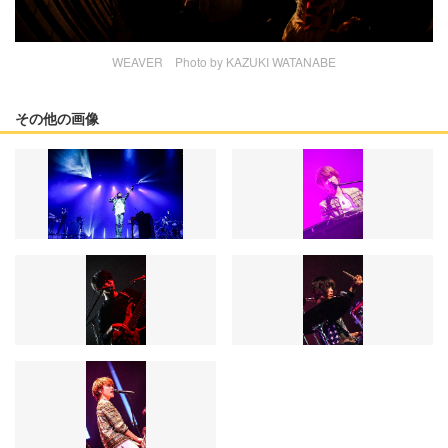
WEAVER Photo by KAZUKI WATANABE
その他の画像