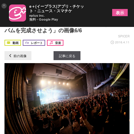
×
e＋(イープラス)アプリ - チケッ
ト・ニュース・スマチケ
表示
eplus inc.
無料 - Google Play
WEAVERの全国ツアー開幕「僕らとみんなでアル
バムを完成させよう」の画像6/6
SPICER
2016.4.11
動画
レポート
音楽
前の画像
記事に戻る