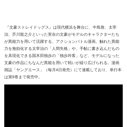
『文豪ストレイドッグス』は現代横浜を舞台に、中島敦、太宰
治、芥川龍之介といった実在の文豪がモデルのキャラクターたち
が異能力を用いて活躍する、アクションバトル漫画。触れた異能
力を無効化する太宰治の「人間失格」や、手帖に書き込んだもの
を具現化できる国木田独歩の「独歩吟客」など、モデルになった
文豪の作品にちなんだ異能を用いて戦いが繰り広げられる。漫画
雑誌「ヤングエース」（毎月4日発売）にて連載しており、単行本
は第9巻まで発売中。