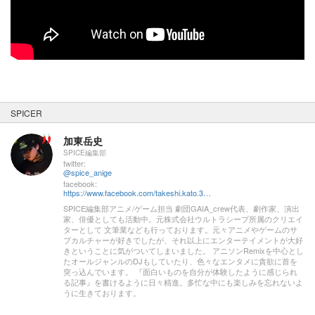
SPICER
加東岳史
SPICE編集部
twitter:
@spice_anige
facebook:
https://www.facebook.com/takeshi.kato.3557
SPICE編集部アニメ/ゲーム担当 劇団GAIA_crew代表、劇作家、演出
家、俳優としても活動中。元株式会社ウルトラシープ所属のクリエイ
ターとして 文筆業なども行っております。元々アニメやゲームのサ
ブカルチャーが好きでしたが、それ以上にエンターテイメントが大好
きということに気がついてしまいました。 アニソンRemixを中心とし
たオールジャンルのDJもしていたり、色々なエンタメに貪欲に首を
突っ込んでいます。 『面白いものを自分が体験したように感じられ
る記事』を書けるように日々精進。多忙な中にも楽しみを忘れないよ
うに生きております。