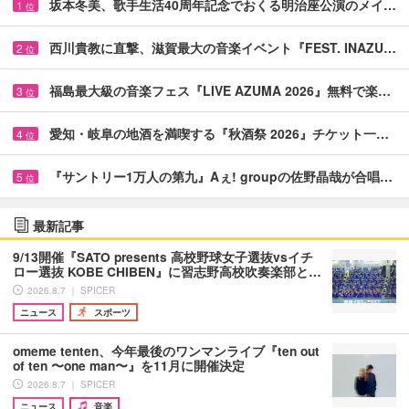
坂本冬美、歌手生活40周年記念でおくる明治座公演のメイ…
1
位
西川貴教に直撃、滋賀最大の音楽イベント『FEST. INAZU…
2
位
福島最大級の音楽フェス『LIVE AZUMA 2026』無料で楽…
3
位
愛知・岐阜の地酒を満喫する『秋酒祭 2026』チケット一…
4
位
『サントリー1万人の第九』Aぇ! groupの佐野晶哉が合唱…
5
位
最新記事
9/13開催『SATO presents 高校野球女子選抜vsイチ
ロー選抜 KOBE CHIBEN』に習志野高校吹奏楽部と…
2026.8.7 ｜ SPICER
ニュース
スポーツ
omeme tenten、今年最後のワンマンライブ『ten out
of ten 〜one man〜』を11月に開催決定
2026.8.7 ｜ SPICER
ニュース
音楽