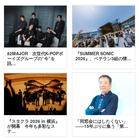
82MAJOR 次世代K-POPボ
『SUMMER SONIC
ーイズグループの“今”を
2026』、ベテラン3組の懐…
訊…
『スタクラ 2026 in 横浜』
「同窓会にはしたくない」
が開幕 今年も多彩なス
――15年ぶりに集う「第…
テ…