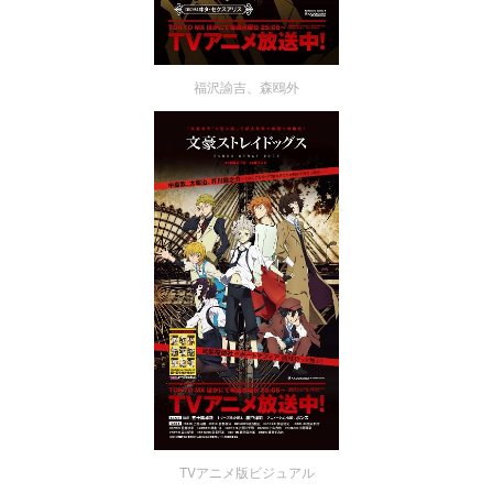
福沢諭吉、森鴎外
TVアニメ版ビジュアル