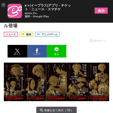
×
e＋(イープラス)アプリ - チケッ
ト・ニュース・スマチケ
表示
eplus inc.
無料 - Google Play
池袋駅に『文豪ストレイドッグス』の美麗ビジュア
ル登場
ニュース
動画
アニメ/ゲーム
2016.4.11
ポスト
シェア
送る
画像を全て表示（7件）