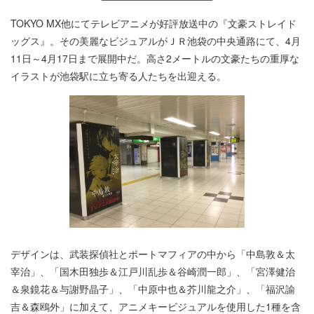
TOKYO MX他にてテレビアニメが好評放送中の『文豪ストレイド
ッグス』。その美麗なビジュアルがＪＲ池袋の中央通路にて、4月
11日～4月17日まで展開中だ。高さ2メートルの文豪たちの重厚な
イラストが池袋駅に立ち寄る人たちを出迎える。
デザインは、武装探偵社とポートマフィアの中から「中島敦＆太
宰治」、「国木田独歩＆江戸川乱歩＆谷崎潤一郎」、「宮澤健治
＆泉鏡花＆与謝野晶子」、「中原中也＆芥川龍之介」、「福沢諭
吉＆森鴎外」に加えて、アニメキービジュアルを使用した1種を含