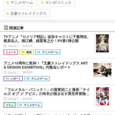
アニメ/ゲーム
マンガ/コミック
文豪ストレイドッグス
関連記事
TVアニメ『ロメリア戦記』追加キャストに千葉翔也、
梶原岳人、堀江瞬、綿貫竜之介！PV第1弾公開
2026.8.7 ｜ SPICER
ニュース
動画
アニメ/ゲーム
アニメ10周年に乾杯！『文豪ストレイドッグス ART
& DESIGN EXHIBITION』内覧会レポート
2026.8.7 ｜ SPICER
レポート
アニメ/ゲーム
「フルメタル・パニック！」の賀東招二と漫画「テイ
ルズ オブ ジ アビス」の玲衣が描き出す異世界冒険…
2026.8.7 ｜ SPICER
コラム
アニメ/ゲーム