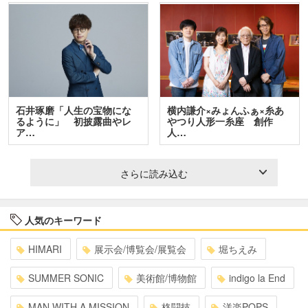
石井琢磨「人生の宝物にな
横内謙介×みょんふぁ×糸あ
るように」 初披露曲やレ
やつり人形一糸座 創作
ア…
人…
さらに読み込む
人気のキーワード
HIMARI
展示会/博覧会/展覧会
堀ちえみ
SUMMER SONIC
美術館/博物館
indigo la End
MAN WITH A MISSION
格闘技
洋楽POPS