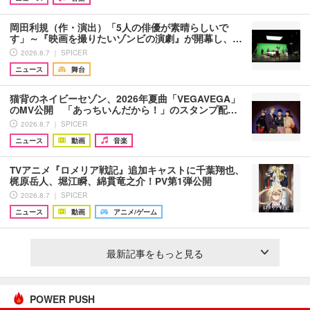
岡田利規（作・演出）「5人の俳優が素晴らしいで
す」～『映画を撮りたいゾンビの演劇』が開幕し、…
2026.8.7 ｜ SPICER
ニュース
舞台
猫背のネイビーセゾン、2026年夏曲「VEGAVEGA」
のMV公開 「あっちいんだから！」のスタンプ配…
2026.8.7 ｜ SPICER
ニュース
動画
音楽
TVアニメ『ロメリア戦記』追加キャストに千葉翔也、
梶原岳人、堀江瞬、綿貫竜之介！PV第1弾公開
2026.8.7 ｜ SPICER
ニュース
動画
アニメ/ゲーム
最新記事をもっと見る
POWER PUSH