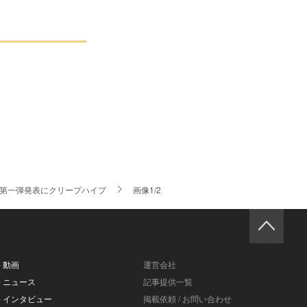
、第一弾発表にクリープハイプ
画像1/2
- 動画
運営会社
- ニュース
記事提供一覧
- インタビュー
掲載依頼 / お問い合わせ