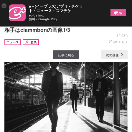
×
e＋(イープラス)アプリ - チケッ
ト・ニュース・スマチケ
表示
eplus inc.
無料 - Google Play
凛として時雨の自主企画『トキニ雨』福岡の対バン
相手はclammbonの画像1/3
SPICER
2016.4.15
ニュース
音楽
記事に戻る
次の画像