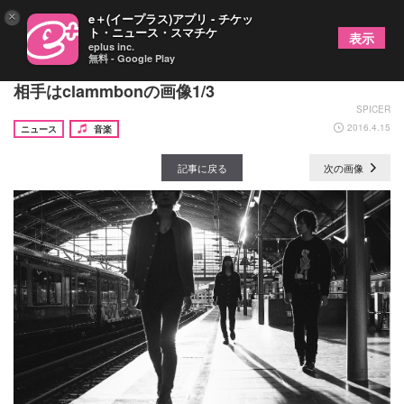
×
e＋(イープラス)アプリ - チケッ
ト・ニュース・スマチケ
表示
eplus inc.
無料 - Google Play
凛として時雨の自主企画『トキニ雨』福岡の対バン
相手はclammbonの画像1/3
SPICER
2016.4.15
ニュース
音楽
記事に戻る
次の画像