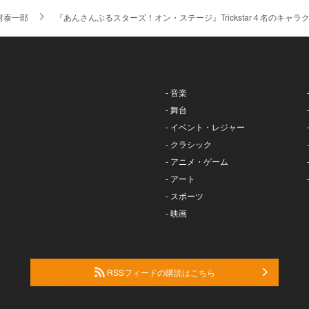
村泰一郎
『あんさんぶるスターズ！オン・ステージ』Trickstar４名のキャ
- 音楽
- 舞台
- イベント・レジャー
- クラシック
- アニメ・ゲーム
- アート
- スポーツ
- 映画
RSSフィードの購読はこちら