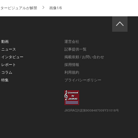
ラクタービジュアルが解禁
画像1/6
- 動画
運営会社
- ニュース
記事提供一覧
- インタビュー
掲載依頼 / お問い合わせ
- レポート
採用情報
- コラム
利用規約
- 特集
プライバシーポリシー
JASRAC許諾第9008487009Y31018号