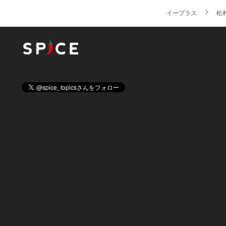
イープラス
松