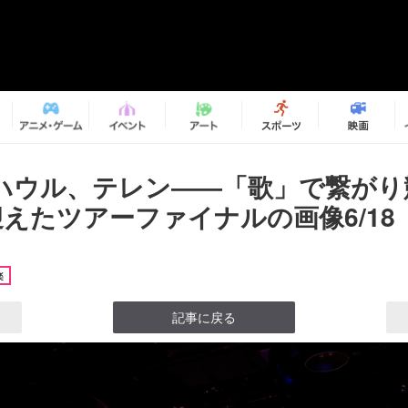
S、ハウル、テレン――「歌」で繋が
迎えたツアーファイナルの画像6/18
楽
記事に戻る