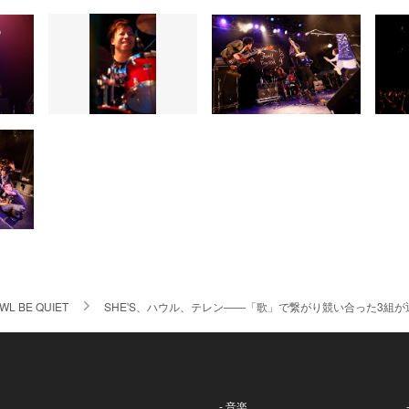
WL BE QUIET
SHE'S、ハウル、テレン――「歌」で繋がり競い合った3組
- 音楽