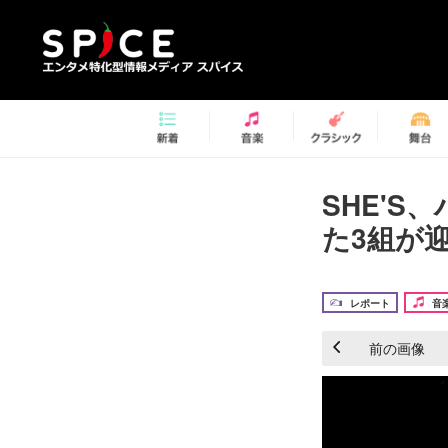
SHE'
た3組が
レポート
音
前の画像