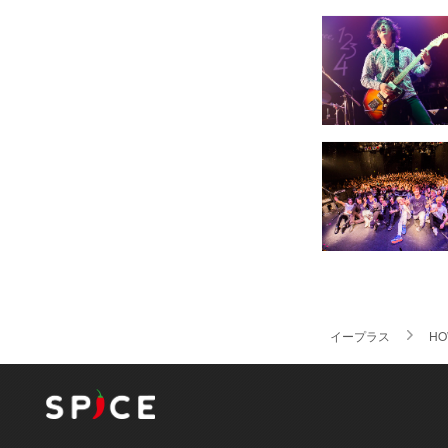
イープラス
HO